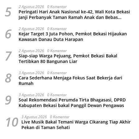
5
2 Agustus 2026
0 Komentar
Peringati Hari Anak Nasional ke-42, Wali Kota Bekasi
Janji Perbanyak Taman Ramah Anak dan Bebas
Perundungan
6
2 Agustus 2026
0 Komentar
Kejar Target 3 Juta Pohon, Pemkot Bekasi Hijaukan
Kawasan Danau Duta Harapan
7
2 Agustus 2026
0 Komentar
Siap-siap Warga Pejuang, Pemkot Bekasi Bakal
Tertibkan 80 Bangunan Liar
8
3 Agustus 2026
0 Komentar
Cara Sederhana Menjaga Fokus Saat Bekerja dari
Rumah
9
3 Agustus 2026
0 Komentar
Soal Rekomendasi Perumda Tirta Bhagasasi, DPRD
Kabupaten Bekasi bakal Panggil Dewan Pengawas
10
3 Agustus 2026
0 Komentar
Live Musik Bakal Temani Warga Cikarang Tiap Akhir
Pekan di Taman Sehati