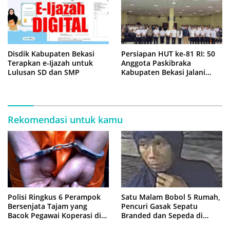
Disdik Kabupaten Bekasi
Persiapan HUT ke-81 RI: 50
Terapkan e-Ijazah untuk
Anggota Paskibraka
Lulusan SD dan SMP
Kabupaten Bekasi Jalani
Latihan Intensif di Cikarang
Rekomendasi untuk kamu
Polisi Ringkus 6 Perampok
Satu Malam Bobol 5 Rumah,
Bersenjata Tajam yang
Pencuri Gasak Sepatu
Bacok Pegawai Koperasi di
Branded dan Sepeda di
Cibitung
Cluster Jatisampurna