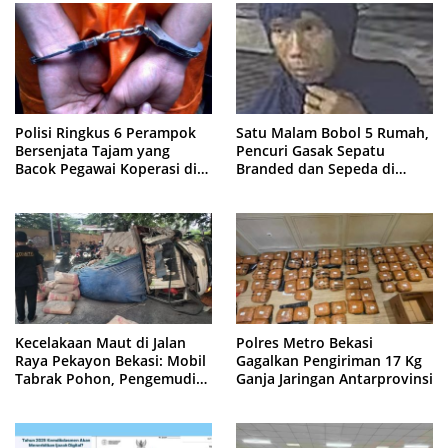
Polisi Ringkus 6 Perampok
Satu Malam Bobol 5 Rumah,
Bersenjata Tajam yang
Pencuri Gasak Sepatu
Bacok Pegawai Koperasi di
Branded dan Sepeda di
Cibitung
Cluster Jatisampurna
Kecelakaan Maut di Jalan
Polres Metro Bekasi
Raya Pekayon Bekasi: Mobil
Gagalkan Pengiriman 17 Kg
Tabrak Pohon, Pengemudi
Ganja Jaringan Antarprovinsi
Tewas Terjepit