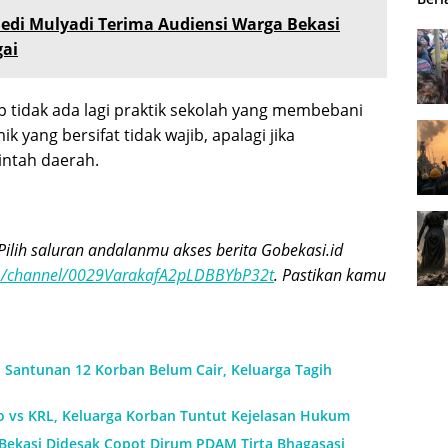
edi Mulyadi Terima Audiensi Warga Bekasi
gai
ap tidak ada lagi praktik sekolah yang membebani
yang bersifat tidak wajib, apalagi jika
intah daerah.
Pilih saluran andalanmu akses berita Gobekasi.id
om/channel/0029VarakafA2pLDBBYbP32t
. Pastikan kamu
: Santunan 12 Korban Belum Cair, Keluarga Tagih
o vs KRL, Keluarga Korban Tuntut Kejelasan Hukum
 Bekasi Didesak Copot Dirum PDAM Tirta Bhagasasi