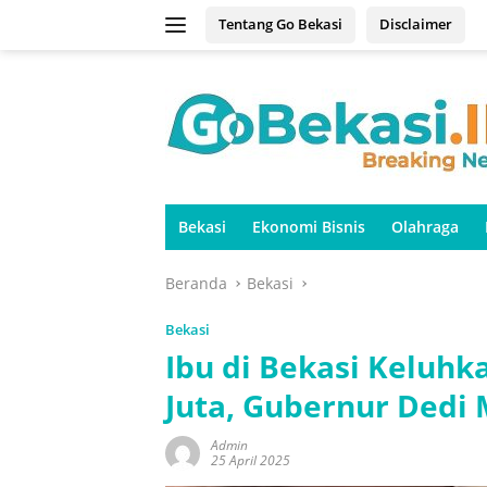
Langsung
Tentang Go Bekasi
Disclaimer
ke
konten
Bekasi
Ekonomi Bisnis
Olahraga
Beranda
Bekasi
Bekasi
Ibu di Bekasi Keluhk
Juta, Gubernur Dedi
Admin
25 April 2025