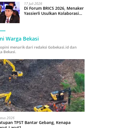
17 Juli 2026
Di Forum BRICS 2026, Menaker
Yassierli Usulkan Kolaborasi
“Future Skills Forecasting”
demi Hadapi Era Ekonomi
Hijau
ni Warga Bekasi
i opini menarik dari redaksi Gobekasi.id dan
a Bekasi.
stus 2026
utupan TPST Bantar Gebang, Kenapa
arut-Larut?