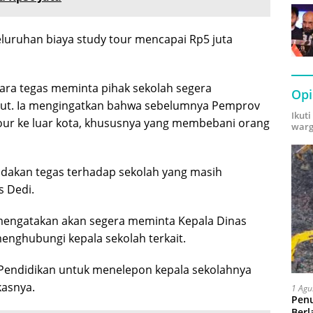
luruhan biaya study tour mencapai Rp5 juta
ara tegas meminta pihak sekolah segera
Opi
but. Ia mengingatkan bahwa sebelumnya Pemprov
Ikut
tour ke luar kota, khususnya yang membebani orang
warg
ndakan tegas terhadap sekolah yang masih
s Dedi.
engatakan akan segera meminta Kepala Dinas
menghubungi kepala sekolah terkait.
as Pendidikan untuk menelepon kepala sekolahnya
kasnya.
1 Agu
Pen
Berl