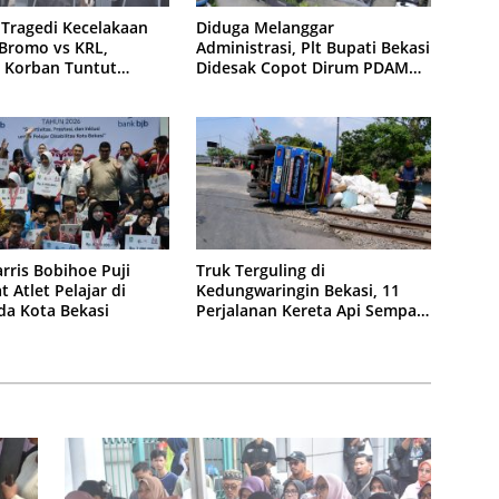
 Tragedi Kecelakaan
Diduga Melanggar
Bromo vs KRL,
Administrasi, Plt Bupati Bekasi
 Korban Tuntut
Didesak Copot Dirum PDAM
an Hukum
Tirta Bhagasasi
Truk Terguling di
rris Bobihoe Puji
Kedungwaringin Bekasi, 11
 Atlet Pelajar di
Perjalanan Kereta Api Sempat
a Kota Bekasi
Tertahan