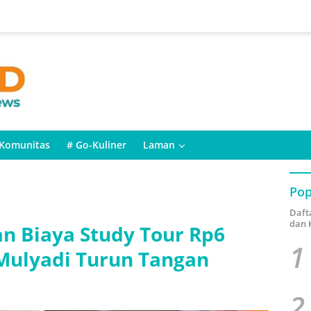
Komunitas
# Go-Kuliner
Laman
Pop
Daft
dan 
an Biaya Study Tour Rp6
1
 Mulyadi Turun Tangan
2