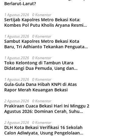
Berlarut-Larut?
1 Agustus 2026
0 Komentar
Sertijab Kapolres Metro Bekasi Kota:
Kombes Pol Putu Kholis Aryana Resmi
Gantikan Kombes Pol Kusumo Wahyu
Bintoro
1 Agustus 2026
0 Komentar
Sambut Kapolres Metro Bekasi Kota
Baru, Tri Adhianto Tekankan Penguatan
Kolaborasi dan Kamtibmas
1 Agustus 2026
0 Komentar
Toko Kelontong di Tambun Utara
Didatangi Dua Pemuda, Uang dan
Puluhan Slop Roko Dikuras
1 Agustus 2026
0 Komentar
Gula-Gula Dana Hibah KNPI di Atas
Rapor Merah Keuangan Bekasi
2 Agustus 2026
0 Komentar
Prakiraan Cuaca Bekasi Hari Ini Minggu 2
Agustus 2026: Dominan Cerah, Suhu
Capai 34 Derajat Celcius
2 Agustus 2026
0 Komentar
DLH Kota Bekasi Verifikasi 16 Sekolah
Calon Adiwiyata, Usung Pengelolaan