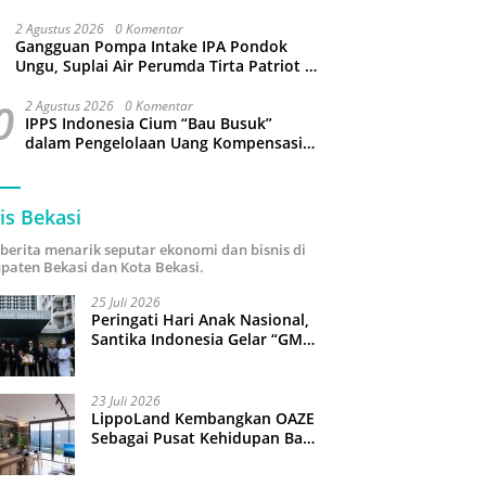
Sampah hingga Target 3 Juta Pohon
2 Agustus 2026
0 Komentar
Gangguan Pompa Intake IPA Pondok
Ungu, Suplai Air Perumda Tirta Patriot di
Sejumlah Wilayah Bekasi Terganggu
0
2 Agustus 2026
0 Komentar
IPPS Indonesia Cium “Bau Busuk”
dalam Pengelolaan Uang Kompensasi
TPST Bantargebang
is Bekasi
i berita menarik seputar ekonomi dan bisnis di
paten Bekasi dan Kota Bekasi.
25 Juli 2026
Peringati Hari Anak Nasional,
Santika Indonesia Gelar “GM
For A Day 2026”: 43 Anak
Pimpin Operasional Hotel
23 Juli 2026
LippoLand Kembangkan OAZE
Sebagai Pusat Kehidupan Baru
di Cikarang