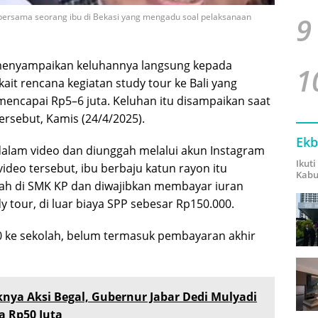
9
bersama seorang ibu di Bekasi yang mengadu soal pelaksanaan
menyampaikan keluhannya langsung kepada
1
kait rencana kegiatan study tour ke Bali yang
mencapai Rp5–6 juta. Keluhan itu disampaikan saat
rsebut, Kamis (24/4/2025).
Ekb
lam video dan diunggah melalui akun Instagram
Ikut
ideo tersebut, ibu berbaju katun rayon itu
Kabu
h di SMK KP dan diwajibkan membayar iuran
 tour, di luar biaya SPP sebesar Rp150.000.
00 ke sekolah, belum termasuk pembayaran akhir
nya Aksi Begal, Gubernur Jabar Dedi Mulyadi
a Rp50 Juta