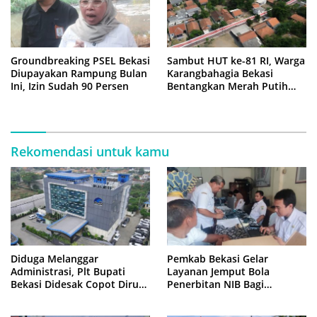
Groundbreaking PSEL Bekasi
Sambut HUT ke-81 RI, Warga
Diupayakan Rampung Bulan
Karangbahagia Bekasi
Ini, Izin Sudah 90 Persen
Bentangkan Merah Putih
500 Meter
Rekomendasi untuk kamu
Diduga Melanggar
Pemkab Bekasi Gelar
Administrasi, Plt Bupati
Layanan Jemput Bola
Bekasi Didesak Copot Dirum
Penerbitan NIB Bagi
PDAM Tirta Bhagasasi
Pedagang Pasar Cikarang