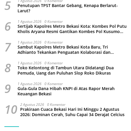
5
1 Agustus 2026
0 Komentar
Penutupan TPST Bantar Gebang, Kenapa Berlarut-
Larut?
6
1 Agustus 2026
0 Komentar
Sertijab Kapolres Metro Bekasi Kota: Kombes Pol Putu
Kholis Aryana Resmi Gantikan Kombes Pol Kusumo
Wahyu Bintoro
7
1 Agustus 2026
0 Komentar
Sambut Kapolres Metro Bekasi Kota Baru, Tri
Adhianto Tekankan Penguatan Kolaborasi dan
Kamtibmas
8
1 Agustus 2026
0 Komentar
Toko Kelontong di Tambun Utara Didatangi Dua
Pemuda, Uang dan Puluhan Slop Roko Dikuras
9
1 Agustus 2026
0 Komentar
Gula-Gula Dana Hibah KNPI di Atas Rapor Merah
Keuangan Bekasi
10
2 Agustus 2026
0 Komentar
Prakiraan Cuaca Bekasi Hari Ini Minggu 2 Agustus
2026: Dominan Cerah, Suhu Capai 34 Derajat Celcius