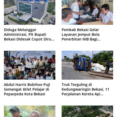
Diduga Melanggar
Pemkab Bekasi Gelar
Administrasi, Plt Bupati
Layanan Jemput Bola
Bekasi Didesak Copot Dirum
Penerbitan NIB Bagi
PDAM Tirta Bhagasasi
Pedagang Pasar Cikarang
Abdul Harris Bobihoe Puji
Truk Terguling di
Semangat Atlet Pelajar di
Kedungwaringin Bekasi, 11
Peparpeda Kota Bekasi
Perjalanan Kereta Api
Sempat Tertahan