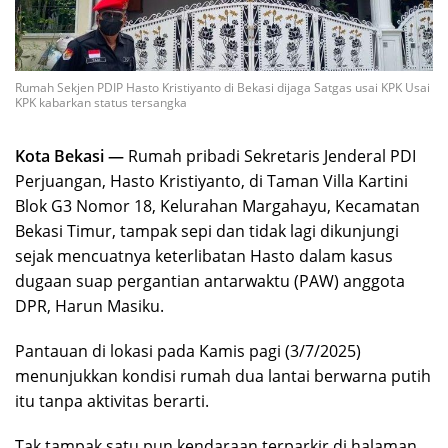
Rumah Sekjen PDIP Hasto Kristiyanto di Bekasi dijaga Satgas usai KPK Usai
KPK kabarkan status tersangka
Kota Bekasi —
Rumah pribadi Sekretaris Jenderal PDI
Perjuangan, Hasto Kristiyanto, di Taman Villa Kartini
Blok G3 Nomor 18, Kelurahan Margahayu, Kecamatan
Bekasi Timur, tampak sepi dan tidak lagi dikunjungi
sejak mencuatnya keterlibatan Hasto dalam kasus
dugaan suap pergantian antarwaktu (PAW) anggota
DPR, Harun Masiku.
Pantauan di lokasi pada Kamis pagi (3/7/2025)
menunjukkan kondisi rumah dua lantai berwarna putih
itu tanpa aktivitas berarti.
Tak tampak satu pun kendaraan terparkir di halaman