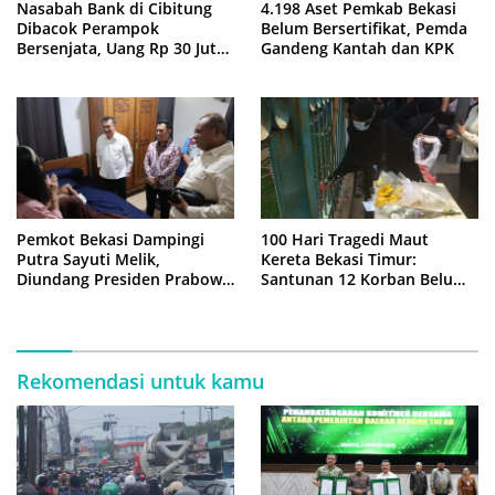
Nasabah Bank di Cibitung
4.198 Aset Pemkab Bekasi
Dibacok Perampok
Belum Bersertifikat, Pemda
Bersenjata, Uang Rp 30 Juta
Gandeng Kantah dan KPK
Raib
Pemkot Bekasi Dampingi
100 Hari Tragedi Maut
Putra Sayuti Melik,
Kereta Bekasi Timur:
Diundang Presiden Prabowo
Santunan 12 Korban Belum
ke Istana Negara
Cair, Keluarga Tagih
Kepastian
Rekomendasi untuk kamu