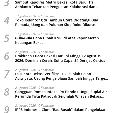
3
Sambut Kapolres Metro Bekasi Kota Baru, Tri
Adhianto Tekankan Penguatan Kolaborasi dan
Kamtibmas
4
1 Agustus 2026
0 Komentar
Toko Kelontong di Tambun Utara Didatangi Dua
Pemuda, Uang dan Puluhan Slop Roko Dikuras
5
1 Agustus 2026
0 Komentar
Gula-Gula Dana Hibah KNPI di Atas Rapor Merah
Keuangan Bekasi
6
2 Agustus 2026
0 Komentar
Prakiraan Cuaca Bekasi Hari Ini Minggu 2 Agustus
2026: Dominan Cerah, Suhu Capai 34 Derajat Celcius
7
2 Agustus 2026
0 Komentar
DLH Kota Bekasi Verifikasi 16 Sekolah Calon
Adiwiyata, Usung Pengelolaan Sampah hingga Target
3 Juta Pohon
8
2 Agustus 2026
0 Komentar
Gangguan Pompa Intake IPA Pondok Ungu, Suplai Air
Perumda Tirta Patriot di Sejumlah Wilayah Bekasi
Terganggu
9
2 Agustus 2026
0 Komentar
IPPS Indonesia Cium “Bau Busuk” dalam Pengelolaan