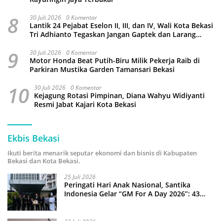
8
30 Juli 2026
0 Komentar
Lantik 24 Pejabat Eselon II, III, dan IV, Wali Kota Bekasi
Tri Adhianto Tegaskan Jangan Gaptek dan Larang
Tutup Kolom Komentar Medsos
9
30 Juli 2026
0 Komentar
Motor Honda Beat Putih-Biru Milik Pekerja Raib di
Parkiran Mustika Garden Tamansari Bekasi
10
30 Juli 2026
0 Komentar
Kejagung Rotasi Pimpinan, Diana Wahyu Widiyanti
Resmi Jabat Kajari Kota Bekasi
Ekbis Bekasi
Ikuti berita menarik seputar ekonomi dan bisnis di Kabupaten
Bekasi dan Kota Bekasi.
25 Juli 2026
Peringati Hari Anak Nasional, Santika
Indonesia Gelar “GM For A Day 2026”: 43
Anak Pimpin Operasional Hotel