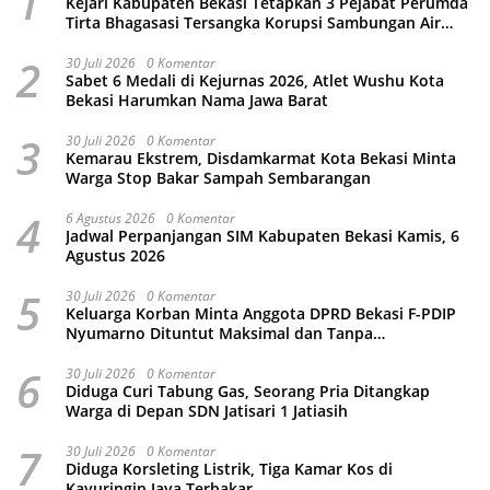
1
Kejari Kabupaten Bekasi Tetapkan 3 Pejabat Perumda
Tirta Bhagasasi Tersangka Korupsi Sambungan Air
Rp4,5 Miliar
2
30 Juli 2026
0 Komentar
Sabet 6 Medali di Kejurnas 2026, Atlet Wushu Kota
Bekasi Harumkan Nama Jawa Barat
3
30 Juli 2026
0 Komentar
Kemarau Ekstrem, Disdamkarmat Kota Bekasi Minta
Warga Stop Bakar Sampah Sembarangan
4
6 Agustus 2026
0 Komentar
Jadwal Perpanjangan SIM Kabupaten Bekasi Kamis, 6
Agustus 2026
5
30 Juli 2026
0 Komentar
Keluarga Korban Minta Anggota DPRD Bekasi F-PDIP
Nyumarno Dituntut Maksimal dan Tanpa
Keistimewaan
6
30 Juli 2026
0 Komentar
Diduga Curi Tabung Gas, Seorang Pria Ditangkap
Warga di Depan SDN Jatisari 1 Jatiasih
7
30 Juli 2026
0 Komentar
Diduga Korsleting Listrik, Tiga Kamar Kos di
Kayuringin Jaya Terbakar