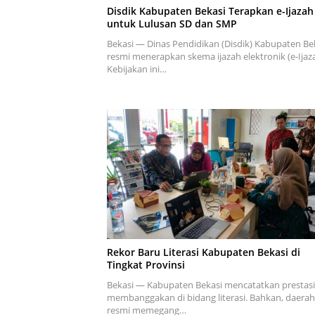
Disdik Kabupaten Bekasi Terapkan e-Ijazah
untuk Lulusan SD dan SMP
Bekasi — Dinas Pendidikan (Disdik) Kabupaten Be
resmi menerapkan skema ijazah elektronik (e-Ijaza
Kebijakan ini…
Rekor Baru Literasi Kabupaten Bekasi di
Tingkat Provinsi
Bekasi — Kabupaten Bekasi mencatatkan prestasi
membanggakan di bidang literasi. Bahkan, daerah 
resmi memegang…