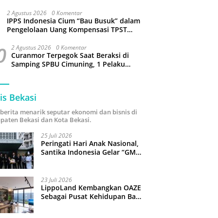
Sejumlah Wilayah Bekasi Terganggu
2 Agustus 2026
0 Komentar
IPPS Indonesia Cium “Bau Busuk” dalam
Pengelolaan Uang Kompensasi TPST
Bantargebang
0
2 Agustus 2026
0 Komentar
Curanmor Terpegok Saat Beraksi di
Samping SPBU Cimuning, 1 Pelaku
Ditangkap
is Bekasi
i berita menarik seputar ekonomi dan bisnis di
paten Bekasi dan Kota Bekasi.
25 Juli 2026
Peringati Hari Anak Nasional,
Santika Indonesia Gelar “GM
For A Day 2026”: 43 Anak
Pimpin Operasional Hotel
23 Juli 2026
LippoLand Kembangkan OAZE
Sebagai Pusat Kehidupan Baru
di Cikarang