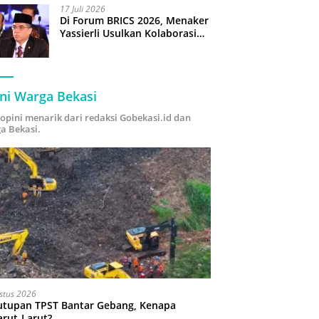
17 Juli 2026
Di Forum BRICS 2026, Menaker
Yassierli Usulkan Kolaborasi
“Future Skills Forecasting”
demi Hadapi Era Ekonomi
Hijau
ni Warga Bekasi
i opini menarik dari redaksi Gobekasi.id dan
a Bekasi.
stus 2026
utupan TPST Bantar Gebang, Kenapa
arut-Larut?