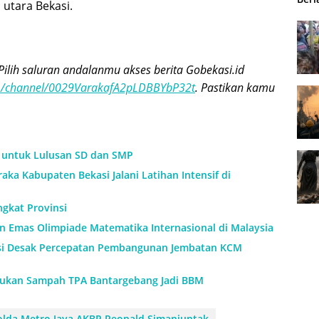
 utara Bekasi.
Pilih saluran andalanmu akses berita Gobekasi.id
om/channel/0029VarakafA2pLDBBYbP32t
. Pastikan kamu
h untuk Lulusan SD dan SMP
aka Kabupaten Bekasi Jalani Latihan Intensif di
ngkat Provinsi
an Emas Olimpiade Matematika Internasional di Malaysia
si Desak Percepatan Pembangunan Jembatan KCM
ukan Sampah TPA Bantargebang Jadi BBM
lda Metro Jaya AKBP Reonald Simanjuntak