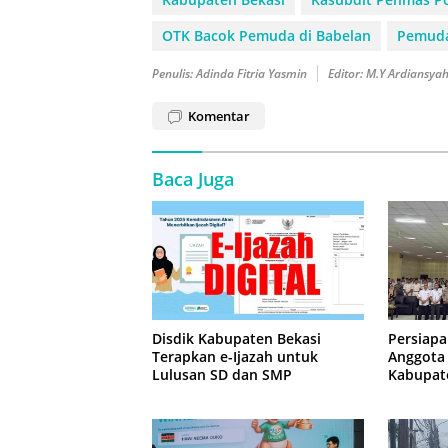
OTK Bacok Pemuda di Babelan
Pemuda
Penulis: Adinda Fitria Yasmin
Editor: M.Y Ardiansya
Komentar
Baca Juga
Disdik Kabupaten Bekasi
Persiapa
Terapkan e-Ijazah untuk
Anggota
Lulusan SD dan SMP
Kabupate
Latihan 