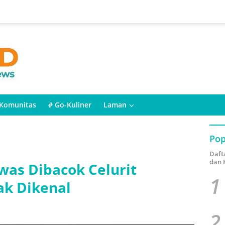
Komunitas
# Go-Kuliner
Laman
Pop
Daft
dan 
was Dibacok Celurit
1
ak Dikenal
2