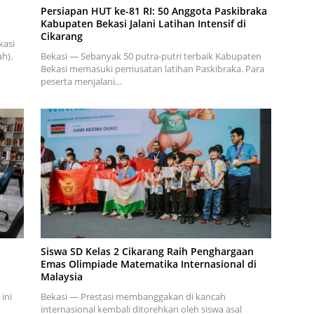
Persiapan HUT ke-81 RI: 50 Anggota Paskibraka
Kabupaten Bekasi Jalani Latihan Intensif di
Cikarang
kasi
h).
Bekasi — Sebanyak 50 putra-putri terbaik Kabupaten
Bekasi memasuki pemusatan latihan Paskibraka. Para
peserta menjalani…
Siswa SD Kelas 2 Cikarang Raih Penghargaan
Emas Olimpiade Matematika Internasional di
Malaysia
ini
Bekasi — Prestasi membanggakan di kancah
internasional kembali ditorehkan oleh siswa asal