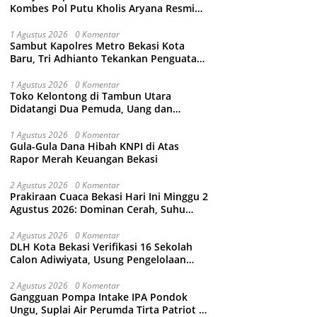
Kombes Pol Putu Kholis Aryana Resmi
Gantikan Kombes Pol Kusumo Wahyu
Bintoro
1 Agustus 2026
0 Komentar
Sambut Kapolres Metro Bekasi Kota
Baru, Tri Adhianto Tekankan Penguatan
Kolaborasi dan Kamtibmas
1 Agustus 2026
0 Komentar
Toko Kelontong di Tambun Utara
Didatangi Dua Pemuda, Uang dan
Puluhan Slop Roko Dikuras
1 Agustus 2026
0 Komentar
Gula-Gula Dana Hibah KNPI di Atas
Rapor Merah Keuangan Bekasi
2 Agustus 2026
0 Komentar
Prakiraan Cuaca Bekasi Hari Ini Minggu 2
Agustus 2026: Dominan Cerah, Suhu
Capai 34 Derajat Celcius
2 Agustus 2026
0 Komentar
DLH Kota Bekasi Verifikasi 16 Sekolah
Calon Adiwiyata, Usung Pengelolaan
Sampah hingga Target 3 Juta Pohon
2 Agustus 2026
0 Komentar
Gangguan Pompa Intake IPA Pondok
Ungu, Suplai Air Perumda Tirta Patriot di