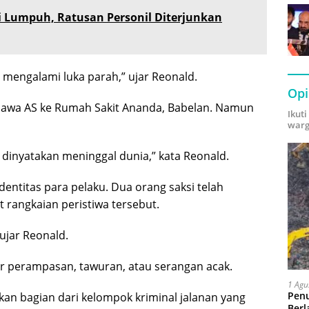
i Lumpuh, Ratusan Personil Diterjunkan
 mengalami luka parah,” ujar Reonald.
Opi
awa AS ke Rumah Sakit Ananda, Babelan. Namun
Ikut
warg
 dinyatakan meninggal dunia,” kata Reonald.
identitas para pelaku. Dua orang saksi telah
rangkaian peristiwa tersebut.
 ujar Reonald.
tar perampasan, tawuran, atau serangan acak.
1 Agu
Pen
n bagian dari kelompok kriminal jalanan yang
Berl