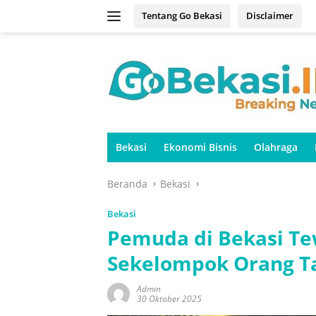
Langsung
Tentang Go Bekasi
Disclaimer
ke
konten
Bekasi
Ekonomi Bisnis
Olahraga
Beranda
Bekasi
Bekasi
Pemuda di Bekasi Te
Sekelompok Orang T
Admin
30 Oktober 2025