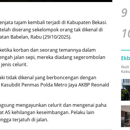
9
enjata tajam kembali terjadi di Kabupaten Bekasi.
1
telah diserang sekelompok orang tak dikenal di
atan Babelan, Rabu (29/10/2025).
B, ketika korban dan seorang temannya dalam
tengah jalan sepi, mereka diadang segerombolan
Ekb
nis celurit.
Ikut
Kabu
-laki tidak dikenal yang berboncengan dengan
 Kasubdit Penmas Polda Metro Jaya AKBP Reonald
langsung mengayunkan celurit dan mengenai paha
at AS kehilangan keseimbangan. Pelaku lain
ga terjatuh di jalan.