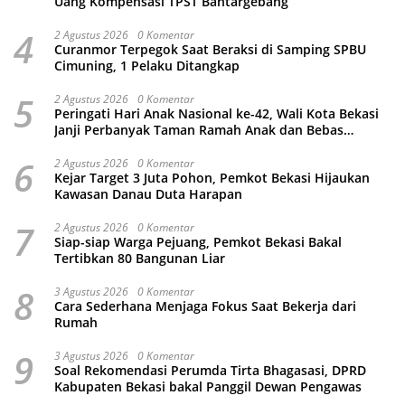
Uang Kompensasi TPST Bantargebang
4
2 Agustus 2026
0 Komentar
Curanmor Terpegok Saat Beraksi di Samping SPBU
Cimuning, 1 Pelaku Ditangkap
5
2 Agustus 2026
0 Komentar
Peringati Hari Anak Nasional ke-42, Wali Kota Bekasi
Janji Perbanyak Taman Ramah Anak dan Bebas
Perundungan
6
2 Agustus 2026
0 Komentar
Kejar Target 3 Juta Pohon, Pemkot Bekasi Hijaukan
Kawasan Danau Duta Harapan
7
2 Agustus 2026
0 Komentar
Siap-siap Warga Pejuang, Pemkot Bekasi Bakal
Tertibkan 80 Bangunan Liar
8
3 Agustus 2026
0 Komentar
Cara Sederhana Menjaga Fokus Saat Bekerja dari
Rumah
9
3 Agustus 2026
0 Komentar
Soal Rekomendasi Perumda Tirta Bhagasasi, DPRD
Kabupaten Bekasi bakal Panggil Dewan Pengawas