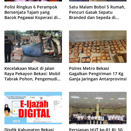
Polisi Ringkus 6 Perampok
Satu Malam Bobol 5 Rumah,
Bersenjata Tajam yang
Pencuri Gasak Sepatu
Bacok Pegawai Koperasi di
Branded dan Sepeda di
Cibitung
Cluster Jatisampurna
Kecelakaan Maut di Jalan
Polres Metro Bekasi
Raya Pekayon Bekasi: Mobil
Gagalkan Pengiriman 17 Kg
Tabrak Pohon, Pengemudi
Ganja Jaringan Antarprovinsi
Tewas Terjepit
Disdik Kabupaten Bekasi
Persiapan HUT ke-81 RI: 50