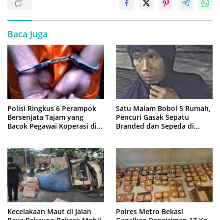
Baca Juga
Polisi Ringkus 6 Perampok
Satu Malam Bobol 5 Rumah,
Bersenjata Tajam yang
Pencuri Gasak Sepatu
Bacok Pegawai Koperasi di
Branded dan Sepeda di
Cibitung
Cluster Jatisampurna
Kecelakaan Maut di Jalan
Polres Metro Bekasi