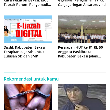
Raya Pekayon Bekasi: Mobil
Gagalkan Pengiriman 17 Kg
Tabrak Pohon, Pengemudi
Ganja Jaringan Antarprovinsi
Tewas Terjepit
Disdik Kabupaten Bekasi
Persiapan HUT ke-81 RI: 50
Terapkan e-Ijazah untuk
Anggota Paskibraka
Lulusan SD dan SMP
Kabupaten Bekasi Jalani
Latihan Intensif di Cikarang
Rekomendasi untuk kamu