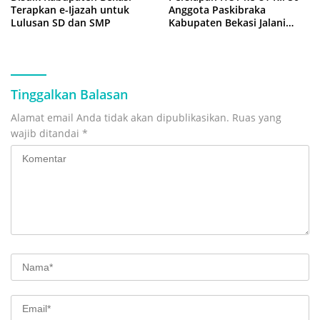
Terapkan e-Ijazah untuk
Anggota Paskibraka
Lulusan SD dan SMP
Kabupaten Bekasi Jalani
Latihan Intensif di Cikarang
Tinggalkan Balasan
Alamat email Anda tidak akan dipublikasikan.
Ruas yang
wajib ditandai
*