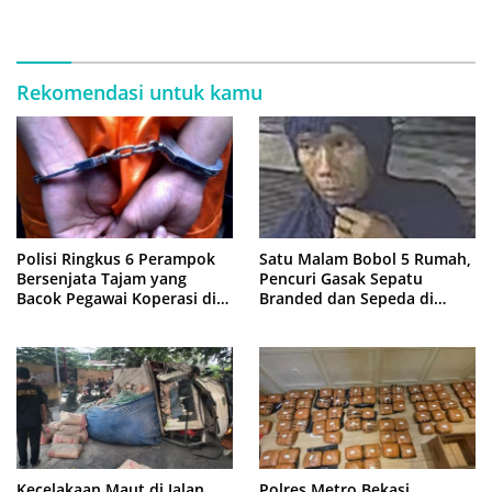
Latihan Intensif di Cikarang
Rekomendasi untuk kamu
Polisi Ringkus 6 Perampok
Satu Malam Bobol 5 Rumah,
Bersenjata Tajam yang
Pencuri Gasak Sepatu
Bacok Pegawai Koperasi di
Branded dan Sepeda di
Cibitung
Cluster Jatisampurna
Kecelakaan Maut di Jalan
Polres Metro Bekasi