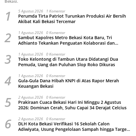
Bekasi.
1
5 Agustus 2026
1 Komentar
Perumda Tirta Patriot Turunkan Produksi Air Bersih
Akibat Kali Bekasi Tercemar
2
1 Agustus 2026
0 Komentar
Sambut Kapolres Metro Bekasi Kota Baru, Tri
Adhianto Tekankan Penguatan Kolaborasi dan
Kamtibmas
3
1 Agustus 2026
0 Komentar
Toko Kelontong di Tambun Utara Didatangi Dua
Pemuda, Uang dan Puluhan Slop Roko Dikuras
4
1 Agustus 2026
0 Komentar
Gula-Gula Dana Hibah KNPI di Atas Rapor Merah
Keuangan Bekasi
5
2 Agustus 2026
0 Komentar
Prakiraan Cuaca Bekasi Hari Ini Minggu 2 Agustus
2026: Dominan Cerah, Suhu Capai 34 Derajat Celcius
6
2 Agustus 2026
0 Komentar
DLH Kota Bekasi Verifikasi 16 Sekolah Calon
Adiwiyata, Usung Pengelolaan Sampah hingga Target
3 Juta Pohon