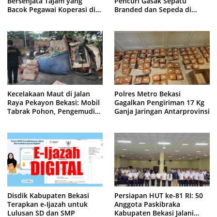
Bersenjata Tajam yang
Pencuri Gasak Sepatu
Bacok Pegawai Koperasi di
Branded dan Sepeda di
Cibitung
Cluster Jatisampurna
Kecelakaan Maut di Jalan
Polres Metro Bekasi
Raya Pekayon Bekasi: Mobil
Gagalkan Pengiriman 17 Kg
Tabrak Pohon, Pengemudi
Ganja Jaringan Antarprovinsi
Tewas Terjepit
Disdik Kabupaten Bekasi
Persiapan HUT ke-81 RI: 50
Terapkan e-Ijazah untuk
Anggota Paskibraka
Lulusan SD dan SMP
Kabupaten Bekasi Jalani