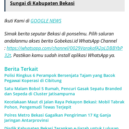
Sungai di Kabupaten Bekasi
Ikuti Kami di
GOOGLE NEWS
Simak berita seputar Bekasi di ponselmu. Pilih saluran
andalanmu akses berita Gobekasi.id WhatsApp Channel
:
https://whatsapp.com/channel/0029VarakafA2pLDBBYbP
32t
. Pastikan kamu sudah install aplikasi WhatsApp ya.
Berita Terkait
Polisi Ringkus 6 Perampok Bersenjata Tajam yang Bacok
Pegawai Koperasi di Cibitung
Satu Malam Bobol 5 Rumah, Pencuri Gasak Sepatu Branded
dan Sepeda di Cluster Jatisampurna
Kecelakaan Maut di Jalan Raya Pekayon Bekasi: Mobil Tabrak
Pohon, Pengemudi Tewas Terjepit
Polres Metro Bekasi Gagalkan Pengiriman 17 Kg Ganja
Jaringan Antarprovinsi
Disdik Kabupaten Bekasi Terapkan e-Ijazah untuk Lulusan