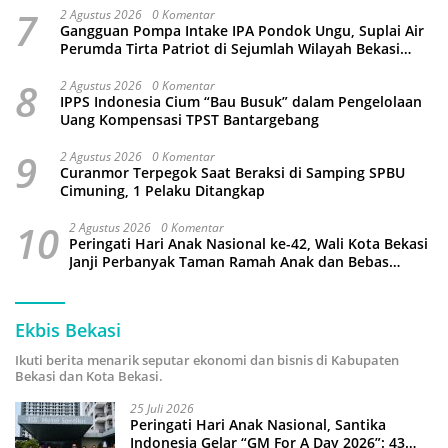
7
2 Agustus 2026
0 Komentar
Gangguan Pompa Intake IPA Pondok Ungu, Suplai Air
Perumda Tirta Patriot di Sejumlah Wilayah Bekasi
Terganggu
8
2 Agustus 2026
0 Komentar
IPPS Indonesia Cium “Bau Busuk” dalam Pengelolaan
Uang Kompensasi TPST Bantargebang
9
2 Agustus 2026
0 Komentar
Curanmor Terpegok Saat Beraksi di Samping SPBU
Cimuning, 1 Pelaku Ditangkap
10
2 Agustus 2026
0 Komentar
Peringati Hari Anak Nasional ke-42, Wali Kota Bekasi
Janji Perbanyak Taman Ramah Anak dan Bebas
Perundungan
Ekbis Bekasi
Ikuti berita menarik seputar ekonomi dan bisnis di Kabupaten
Bekasi dan Kota Bekasi.
25 Juli 2026
Peringati Hari Anak Nasional, Santika
Indonesia Gelar “GM For A Day 2026”: 43