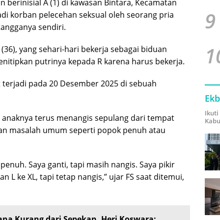
 berinisial A (1) di kawasan Bintara, Kecamatan
9
adi korban pelecehan seksual oleh seorang pria
etangganya sendiri.
1
(36), yang sehari-hari bekerja sebagai biduan
menitipkan putrinya kepada R karena harus bekerja.
t terjadi pada 20 Desember 2025 di sebuah
Ekb
Ikut
a anaknya terus menangis sepulang dari tempat
Kabu
bkan masalah umum seperti popok penuh atau
enuh. Saya ganti, tapi masih nangis. Saya pikir
n L ke XL, tapi tetap nangis,” ujar FS saat ditemui,
ana Kurang dari Sepekan, Heri Koswara: