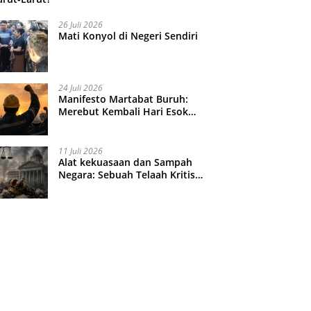
26 Juli 2026
Mati Konyol di Negeri Sendiri
24 Juli 2026
Manifesto Martabat Buruh:
Merebut Kembali Hari Esok
yang Dijual Murah
11 Juli 2026
Alat kekuasaan dan Sampah
Negara: Sebuah Telaah Kritis
atas Turbulensi Penegakkan
Hukum?