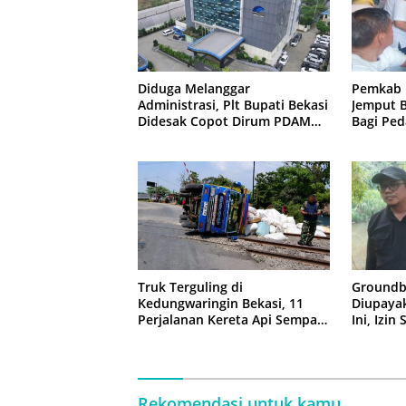
Diduga Melanggar
Pemkab 
Administrasi, Plt Bupati Bekasi
Jemput B
Didesak Copot Dirum PDAM
Bagi Ped
Tirta Bhagasasi
Truk Terguling di
Groundb
Kedungwaringin Bekasi, 11
Diupaya
Perjalanan Kereta Api Sempat
Ini, Izin
Tertahan
Rekomendasi untuk kamu