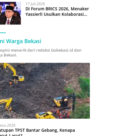
17 Juli 2026
Di Forum BRICS 2026, Menaker
Yassierli Usulkan Kolaborasi
“Future Skills Forecasting”
demi Hadapi Era Ekonomi
Hijau
ni Warga Bekasi
i opini menarik dari redaksi Gobekasi.id dan
a Bekasi.
stus 2026
utupan TPST Bantar Gebang, Kenapa
arut-Larut?