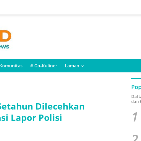
Komunitas
# Go-Kuliner
Laman
Pop
Daft
dan 
a Setahun Dilecehkan
1
si Lapor Polisi
2