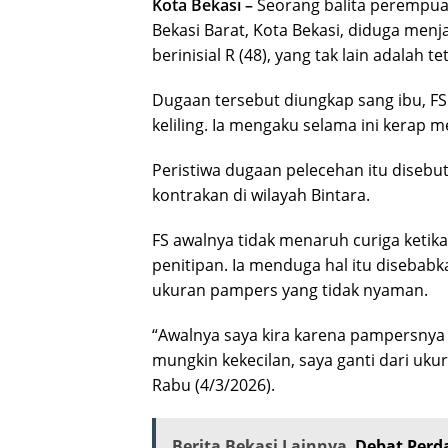
Kota Bekasi –
Seorang balita perempuan
Bekasi Barat, Kota Bekasi, diduga menj
berinisial R (48), yang tak lain adalah t
Dugaan tersebut diungkap sang ibu, FS 
keliling. Ia mengaku selama ini kerap 
Peristiwa dugaan pelecehan itu disebu
kontrakan di wilayah Bintara.
FS awalnya tidak menaruh curiga ketik
penitipan. Ia menduga hal itu diseba
ukuran pampers yang tidak nyaman.
“Awalnya saya kira karena pampersnya p
mungkin kekecilan, saya ganti dari ukura
Rabu (4/3/2026).
Berita Bekasi Lainnya
Debat Perd