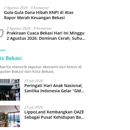
Puluhan Slop Roko Dikuras
1 Agustus 2026
0 Komentar
Gula-Gula Dana Hibah KNPI di Atas
Rapor Merah Keuangan Bekasi
0
2 Agustus 2026
0 Komentar
Prakiraan Cuaca Bekasi Hari Ini Minggu
2 Agustus 2026: Dominan Cerah, Suhu
Capai 34 Derajat Celcius
is Bekasi
i berita menarik seputar ekonomi dan bisnis di
paten Bekasi dan Kota Bekasi.
25 Juli 2026
Peringati Hari Anak Nasional,
Santika Indonesia Gelar “GM
For A Day 2026”: 43 Anak
Pimpin Operasional Hotel
23 Juli 2026
LippoLand Kembangkan OAZE
Sebagai Pusat Kehidupan Baru
di Cikarang