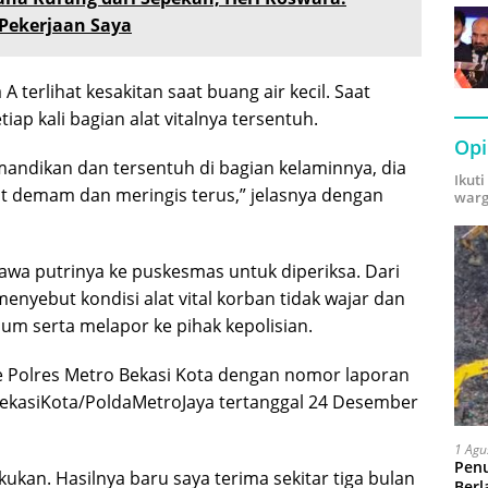
Pekerjaan Saya
terlihat kesakitan saat buang air kecil. Saat
iap kali bagian alat vitalnya tersentuh.
Opi
dimandikan dan tersentuh di bagian kelaminnya, dia
Ikut
t demam dan meringis terus,” jelasnya dengan
warg
wa putrinya ke puskesmas untuk diperiksa. Dari
enyebut kondisi alat vital korban tidak wajar dan
um serta melapor ke pihak kepolisian.
e Polres Metro Bekasi Kota dengan nomor laporan
ekasiKota/PoldaMetroJaya tertanggal 24 Desember
1 Agu
Pen
kukan. Hasilnya baru saya terima sekitar tiga bulan
Berl