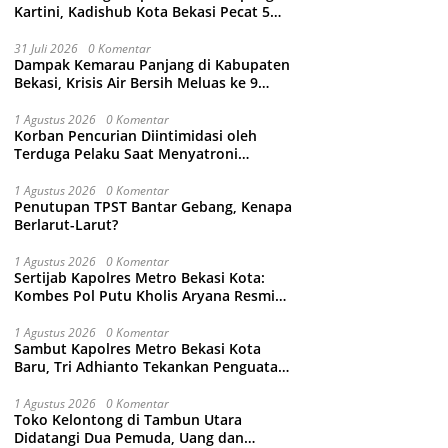
Kartini, Kadishub Kota Bekasi Pecat 5
Oknum Petugas
31 Juli 2026
0 Komentar
Dampak Kemarau Panjang di Kabupaten
Bekasi, Krisis Air Bersih Meluas ke 9
Kecamatan
1 Agustus 2026
0 Komentar
Korban Pencurian Diintimidasi oleh
Terduga Pelaku Saat Menyatroni
Rumahnya di Medan Satria, RT nya
Malah Ikut-Ikutan!
1 Agustus 2026
0 Komentar
Penutupan TPST Bantar Gebang, Kenapa
Berlarut-Larut?
1 Agustus 2026
0 Komentar
Sertijab Kapolres Metro Bekasi Kota:
Kombes Pol Putu Kholis Aryana Resmi
Gantikan Kombes Pol Kusumo Wahyu
Bintoro
1 Agustus 2026
0 Komentar
Sambut Kapolres Metro Bekasi Kota
Baru, Tri Adhianto Tekankan Penguatan
Kolaborasi dan Kamtibmas
1 Agustus 2026
0 Komentar
Toko Kelontong di Tambun Utara
Didatangi Dua Pemuda, Uang dan