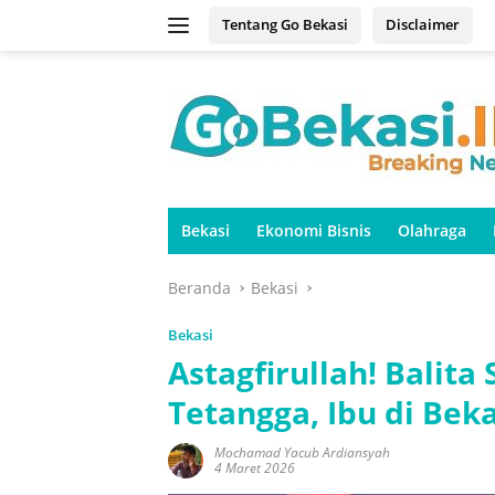
Langsung
Tentang Go Bekasi
Disclaimer
ke
konten
Bekasi
Ekonomi Bisnis
Olahraga
Beranda
Bekasi
Bekasi
Astagfirullah! Balit
Tetangga, Ibu di Beka
Mochamad Yacub Ardiansyah
4 Maret 2026