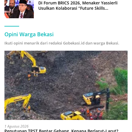
Di Forum BRICS 2026, Menaker Yassierli
Usulkan Kolaborasi “Future Skills
Forecasting” demi Hadapi Era Ekonomi
Hijau
Opini Warga Bekasi
Ikuti opini menarik dari redaksi Gobekasi.id dan warga Bekasi.
1 Agustus 2026
Penutupan TPST Bantar Gebang, Kenapa Berlarut-Larut?