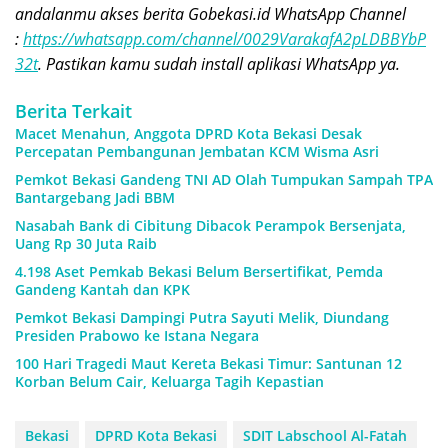
andalanmu akses berita Gobekasi.id WhatsApp Channel
:
https://whatsapp.com/channel/0029VarakafA2pLDBBYbP
32t
. Pastikan kamu sudah install aplikasi WhatsApp ya.
Berita Terkait
Macet Menahun, Anggota DPRD Kota Bekasi Desak
Percepatan Pembangunan Jembatan KCM Wisma Asri
Pemkot Bekasi Gandeng TNI AD Olah Tumpukan Sampah TPA
Bantargebang Jadi BBM
Nasabah Bank di Cibitung Dibacok Perampok Bersenjata,
Uang Rp 30 Juta Raib
4.198 Aset Pemkab Bekasi Belum Bersertifikat, Pemda
Gandeng Kantah dan KPK
Pemkot Bekasi Dampingi Putra Sayuti Melik, Diundang
Presiden Prabowo ke Istana Negara
100 Hari Tragedi Maut Kereta Bekasi Timur: Santunan 12
Korban Belum Cair, Keluarga Tagih Kepastian
Bekasi
DPRD Kota Bekasi
SDIT Labschool Al-Fatah