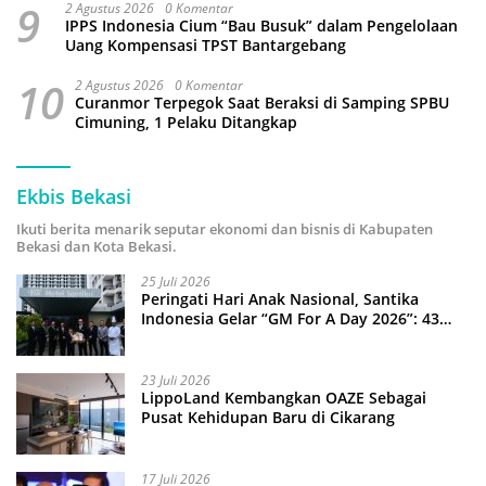
9
2 Agustus 2026
0 Komentar
IPPS Indonesia Cium “Bau Busuk” dalam Pengelolaan
Uang Kompensasi TPST Bantargebang
10
2 Agustus 2026
0 Komentar
Curanmor Terpegok Saat Beraksi di Samping SPBU
Cimuning, 1 Pelaku Ditangkap
Ekbis Bekasi
Ikuti berita menarik seputar ekonomi dan bisnis di Kabupaten
Bekasi dan Kota Bekasi.
25 Juli 2026
Peringati Hari Anak Nasional, Santika
Indonesia Gelar “GM For A Day 2026”: 43
Anak Pimpin Operasional Hotel
23 Juli 2026
LippoLand Kembangkan OAZE Sebagai
Pusat Kehidupan Baru di Cikarang
17 Juli 2026