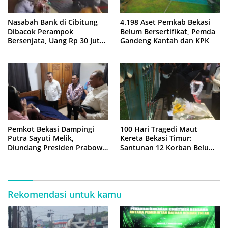
Nasabah Bank di Cibitung
4.198 Aset Pemkab Bekasi
Dibacok Perampok
Belum Bersertifikat, Pemda
Bersenjata, Uang Rp 30 Juta
Gandeng Kantah dan KPK
Raib
Pemkot Bekasi Dampingi
100 Hari Tragedi Maut
Putra Sayuti Melik,
Kereta Bekasi Timur:
Diundang Presiden Prabowo
Santunan 12 Korban Belum
ke Istana Negara
Cair, Keluarga Tagih
Kepastian
Rekomendasi untuk kamu