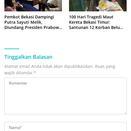
Pemkot Bekasi Dampingi
100 Hari Tragedi Maut
Putra Sayuti Melik,
Kereta Bekasi Timur:
Diundang Presiden Prabowo
Santunan 12 Korban Belum
ke Istana Negara
Cair, Keluarga Tagih
Kepastian
Tinggalkan Balasan
Alamat email Anda tidak akan dipublikasikan.
Ruas yang
wajib ditandai
*