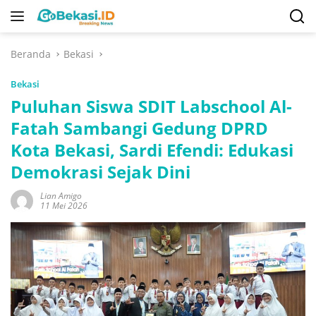
Langsung
ke
konten
Beranda
Bekasi
Bekasi
Puluhan Siswa SDIT Labschool Al-
Fatah Sambangi Gedung DPRD
Kota Bekasi, Sardi Efendi: Edukasi
Demokrasi Sejak Dini
Lian Amigo
11 Mei 2026