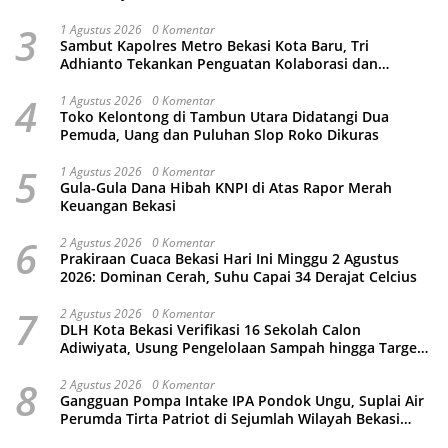
Wahyu Bintoro
3
1 Agustus 2026
0 Komentar
Sambut Kapolres Metro Bekasi Kota Baru, Tri
Adhianto Tekankan Penguatan Kolaborasi dan
Kamtibmas
4
1 Agustus 2026
0 Komentar
Toko Kelontong di Tambun Utara Didatangi Dua
Pemuda, Uang dan Puluhan Slop Roko Dikuras
5
1 Agustus 2026
0 Komentar
Gula-Gula Dana Hibah KNPI di Atas Rapor Merah
Keuangan Bekasi
6
2 Agustus 2026
0 Komentar
Prakiraan Cuaca Bekasi Hari Ini Minggu 2 Agustus
2026: Dominan Cerah, Suhu Capai 34 Derajat Celcius
7
2 Agustus 2026
0 Komentar
DLH Kota Bekasi Verifikasi 16 Sekolah Calon
Adiwiyata, Usung Pengelolaan Sampah hingga Target
3 Juta Pohon
8
2 Agustus 2026
0 Komentar
Gangguan Pompa Intake IPA Pondok Ungu, Suplai Air
Perumda Tirta Patriot di Sejumlah Wilayah Bekasi
Terganggu