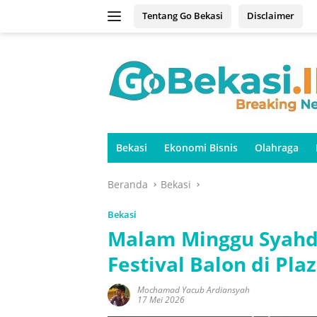
Langsung
Tentang Go Bekasi
Disclaimer
ke
konten
Bekasi
Ekonomi Bisnis
Olahraga
Beranda
Bekasi
Bekasi
Malam Minggu Syahdu
Festival Balon di Plaz
Mochamad Yacub Ardiansyah
17 Mei 2026