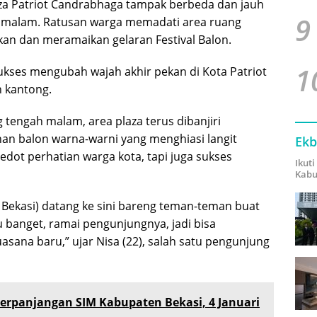
a Patriot Candrabhaga tampak berbeda dan jauh
9
) malam. Ratusan warga memadati area ruang
kan dan meramaikan gelaran Festival Balon.
1
 sukses mengubah wajah akhir pekan di Kota Patriot
h kantong.
 tengah malam, area plaza terus dibanjiri
an balon warna-warni yang menghiasi langit
Ekb
edot perhatian warga kota, tapi juga sukses
Ikut
Kabu
 Bekasi) datang ke sini bareng teman-teman buat
u banget, ramai pengunjungnya, jadi bisa
ana baru,” ujar Nisa (22), salah satu pengunjung
Perpanjangan SIM Kabupaten Bekasi, 4 Januari