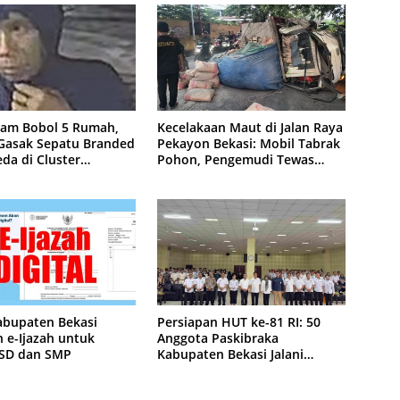
lam Bobol 5 Rumah,
Kecelakaan Maut di Jalan Raya
 Gasak Sepatu Branded
Pekayon Bekasi: Mobil Tabrak
da di Cluster
Pohon, Pengemudi Tewas
purna
Terjepit
abupaten Bekasi
Persiapan HUT ke-81 RI: 50
 e-Ijazah untuk
Anggota Paskibraka
 SD dan SMP
Kabupaten Bekasi Jalani
Latihan Intensif di Cikarang