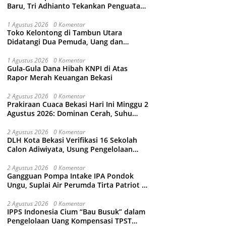
Baru, Tri Adhianto Tekankan Penguatan
Kolaborasi dan Kamtibmas
1 Agustus 2026
0 Komentar
Toko Kelontong di Tambun Utara
Didatangi Dua Pemuda, Uang dan
Puluhan Slop Roko Dikuras
1 Agustus 2026
0 Komentar
Gula-Gula Dana Hibah KNPI di Atas
Rapor Merah Keuangan Bekasi
2 Agustus 2026
0 Komentar
Prakiraan Cuaca Bekasi Hari Ini Minggu 2
Agustus 2026: Dominan Cerah, Suhu
Capai 34 Derajat Celcius
2 Agustus 2026
0 Komentar
DLH Kota Bekasi Verifikasi 16 Sekolah
Calon Adiwiyata, Usung Pengelolaan
Sampah hingga Target 3 Juta Pohon
2 Agustus 2026
0 Komentar
Gangguan Pompa Intake IPA Pondok
Ungu, Suplai Air Perumda Tirta Patriot di
Sejumlah Wilayah Bekasi Terganggu
2 Agustus 2026
0 Komentar
IPPS Indonesia Cium “Bau Busuk” dalam
Pengelolaan Uang Kompensasi TPST