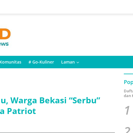
Komunitas
# Go-Kuliner
Laman
Pop
Daft
dan 
, Warga Bekasi “Serbu”
1
a Patriot
2