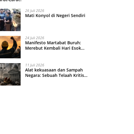
26 Juli 2026
Mati Konyol di Negeri Sendiri
24 Juli 2026
Manifesto Martabat Buruh:
Merebut Kembali Hari Esok
yang Dijual Murah
11 Juli 2026
Alat kekuasaan dan Sampah
Negara: Sebuah Telaah Kritis
atas Turbulensi Penegakkan
Hukum?