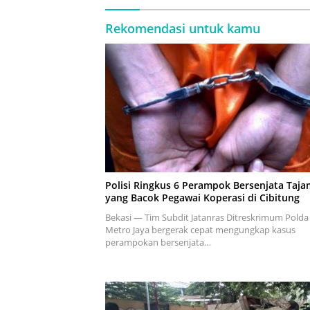
Rekomendasi untuk kamu
Polisi Ringkus 6 Perampok Bersenjata Taja
yang Bacok Pegawai Koperasi di Cibitung
Bekasi — Tim Subdit Jatanras Ditreskrimum Polda
Metro Jaya bergerak cepat mengungkap kasus
perampokan bersenjata…