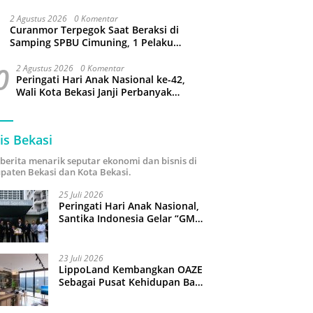
Bantargebang
2 Agustus 2026
0 Komentar
Curanmor Terpegok Saat Beraksi di
Samping SPBU Cimuning, 1 Pelaku
Ditangkap
0
2 Agustus 2026
0 Komentar
Peringati Hari Anak Nasional ke-42,
Wali Kota Bekasi Janji Perbanyak
Taman Ramah Anak dan Bebas
Perundungan
is Bekasi
i berita menarik seputar ekonomi dan bisnis di
paten Bekasi dan Kota Bekasi.
25 Juli 2026
Peringati Hari Anak Nasional,
Santika Indonesia Gelar “GM
For A Day 2026”: 43 Anak
Pimpin Operasional Hotel
23 Juli 2026
LippoLand Kembangkan OAZE
Sebagai Pusat Kehidupan Baru
di Cikarang