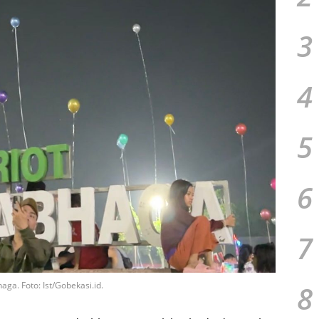
3
4
5
6
7
ga. Foto: Ist/Gobekasi.id.
8