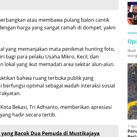
 menerbangkan atau membawa pulang balon cantik
l dengan harga yang sangat ramah di dompet, yakni
Opi
ual yang memanjakan mata penikmat hunting foto,
Ikut
warg
iri bagi para pelaku Usaha Mikro, Kecil, dan
 lokal yang ikut memadati area sekitar alun-alun.
ktikan bahwa ruang terbuka publik yang
 berfungsi optimal sebagai wadah interaksi sosial
rakyatan.
 Kota Bekasi, Tri Adhianto, memberikan apresiasi
yang hadir secara tertib.
1 Agu
Pen
 yang Bacok Dua Pemuda di Mustikajaya
Berl