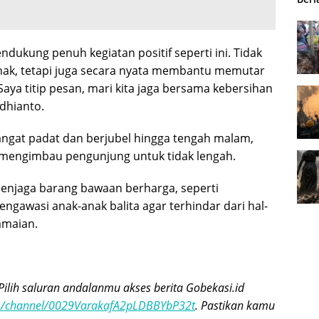
dukung penuh kegiatan positif seperti ini. Tidak
nak, tetapi juga secara nyata membantu memutar
aya titip pesan, mari kita jaga bersama kebersihan
dhianto.
sangat padat dan berjubel hingga tengah malam,
 mengimbau pengunjung untuk tidak lengah.
enjaga barang bawaan berharga, seperti
gawasi anak-anak balita agar terhindar dari hal-
amaian.
Pilih saluran andalanmu akses berita Gobekasi.id
om/channel/0029VarakafA2pLDBBYbP32t
. Pastikan kamu