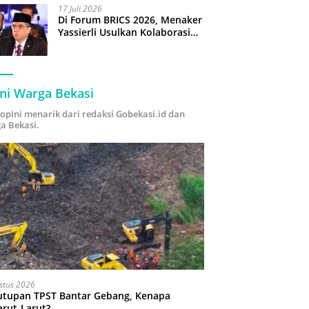
17 Juli 2026
Di Forum BRICS 2026, Menaker
Yassierli Usulkan Kolaborasi
“Future Skills Forecasting”
demi Hadapi Era Ekonomi
Hijau
ni Warga Bekasi
i opini menarik dari redaksi Gobekasi.id dan
a Bekasi.
stus 2026
utupan TPST Bantar Gebang, Kenapa
arut-Larut?