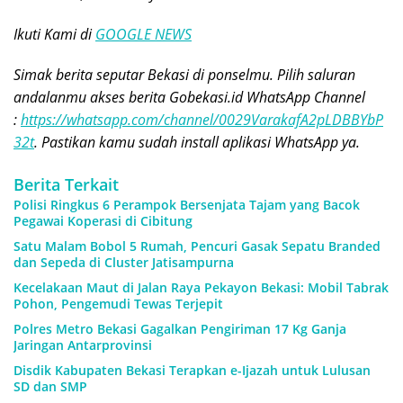
Ikuti Kami di
GOOGLE NEWS
Simak berita seputar Bekasi di ponselmu. Pilih saluran
andalanmu akses berita Gobekasi.id WhatsApp Channel
:
https://whatsapp.com/channel/0029VarakafA2pLDBBYbP
32t
. Pastikan kamu sudah install aplikasi WhatsApp ya.
Berita Terkait
Polisi Ringkus 6 Perampok Bersenjata Tajam yang Bacok
Pegawai Koperasi di Cibitung
Satu Malam Bobol 5 Rumah, Pencuri Gasak Sepatu Branded
dan Sepeda di Cluster Jatisampurna
Kecelakaan Maut di Jalan Raya Pekayon Bekasi: Mobil Tabrak
Pohon, Pengemudi Tewas Terjepit
Polres Metro Bekasi Gagalkan Pengiriman 17 Kg Ganja
Jaringan Antarprovinsi
Disdik Kabupaten Bekasi Terapkan e-Ijazah untuk Lulusan
SD dan SMP