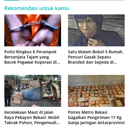
Rekomendasi untuk kamu
Polisi Ringkus 6 Perampok
Satu Malam Bobol 5 Rumah,
Bersenjata Tajam yang
Pencuri Gasak Sepatu
Bacok Pegawai Koperasi di
Branded dan Sepeda di
Cibitung
Cluster Jatisampurna
Kecelakaan Maut di Jalan
Polres Metro Bekasi
Raya Pekayon Bekasi: Mobil
Gagalkan Pengiriman 17 Kg
Tabrak Pohon, Pengemudi
Ganja Jaringan Antarprovinsi
Tewas Terjepit