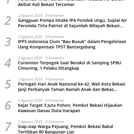
Akibat Kali Bekasi Tercemar
2
2 Agustus 2026
0 Komentar
Gangguan Pompa Intake IPA Pondok Ungu, Suplai Air
Perumda Tirta Patriot di Sejumlah Wilayah Bekasi
Terganggu
3
2 Agustus 2026
0 Komentar
IPPS Indonesia Cium “Bau Busuk” dalam Pengelolaan
Uang Kompensasi TPST Bantargebang
4
2 Agustus 2026
0 Komentar
Curanmor Terpegok Saat Beraksi di Samping SPBU
Cimuning, 1 Pelaku Ditangkap
5
2 Agustus 2026
0 Komentar
Peringati Hari Anak Nasional ke-42, Wali Kota Bekasi
Janji Perbanyak Taman Ramah Anak dan Bebas
Perundungan
6
2 Agustus 2026
0 Komentar
Kejar Target 3 Juta Pohon, Pemkot Bekasi Hijaukan
Kawasan Danau Duta Harapan
7
2 Agustus 2026
0 Komentar
Siap-siap Warga Pejuang, Pemkot Bekasi Bakal
Tertibkan 80 Bangunan Liar