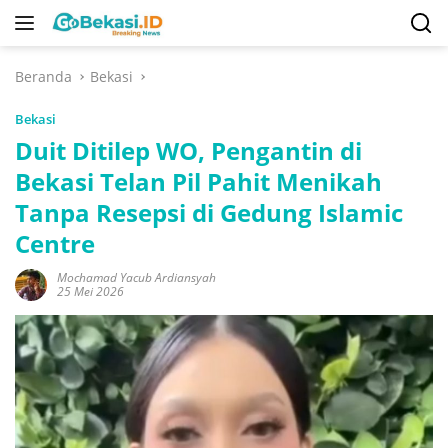
Langsung
ke
konten
Beranda
Bekasi
Bekasi
Duit Ditilep WO, Pengantin di
Bekasi Telan Pil Pahit Menikah
Tanpa Resepsi di Gedung Islamic
Centre
Mochamad Yacub Ardiansyah
25 Mei 2026