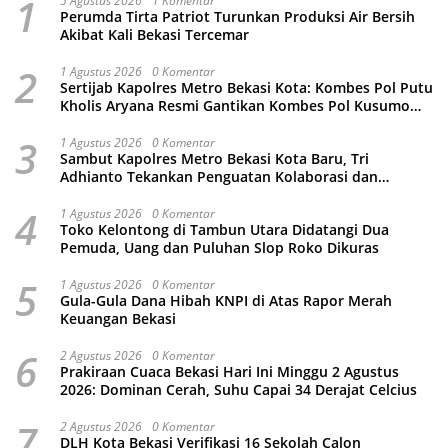
1
5 Agustus 2026
1 Komentar
Perumda Tirta Patriot Turunkan Produksi Air Bersih
Akibat Kali Bekasi Tercemar
2
1 Agustus 2026
0 Komentar
Sertijab Kapolres Metro Bekasi Kota: Kombes Pol Putu
Kholis Aryana Resmi Gantikan Kombes Pol Kusumo
Wahyu Bintoro
3
1 Agustus 2026
0 Komentar
Sambut Kapolres Metro Bekasi Kota Baru, Tri
Adhianto Tekankan Penguatan Kolaborasi dan
Kamtibmas
4
1 Agustus 2026
0 Komentar
Toko Kelontong di Tambun Utara Didatangi Dua
Pemuda, Uang dan Puluhan Slop Roko Dikuras
5
1 Agustus 2026
0 Komentar
Gula-Gula Dana Hibah KNPI di Atas Rapor Merah
Keuangan Bekasi
6
2 Agustus 2026
0 Komentar
Prakiraan Cuaca Bekasi Hari Ini Minggu 2 Agustus
2026: Dominan Cerah, Suhu Capai 34 Derajat Celcius
7
2 Agustus 2026
0 Komentar
DLH Kota Bekasi Verifikasi 16 Sekolah Calon