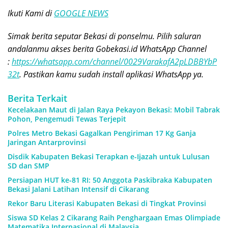
Ikuti Kami di
GOOGLE NEWS
Simak berita seputar Bekasi di ponselmu. Pilih saluran
andalanmu akses berita Gobekasi.id WhatsApp Channel
:
https://whatsapp.com/channel/0029VarakafA2pLDBBYbP
32t
. Pastikan kamu sudah install aplikasi WhatsApp ya.
Berita Terkait
Kecelakaan Maut di Jalan Raya Pekayon Bekasi: Mobil Tabrak
Pohon, Pengemudi Tewas Terjepit
Polres Metro Bekasi Gagalkan Pengiriman 17 Kg Ganja
Jaringan Antarprovinsi
Disdik Kabupaten Bekasi Terapkan e-Ijazah untuk Lulusan
SD dan SMP
Persiapan HUT ke-81 RI: 50 Anggota Paskibraka Kabupaten
Bekasi Jalani Latihan Intensif di Cikarang
Rekor Baru Literasi Kabupaten Bekasi di Tingkat Provinsi
Siswa SD Kelas 2 Cikarang Raih Penghargaan Emas Olimpiade
Matematika Internasional di Malaysia