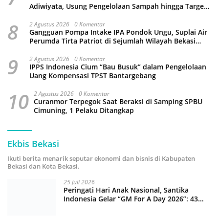
Adiwiyata, Usung Pengelolaan Sampah hingga Target
3 Juta Pohon
8
2 Agustus 2026
0 Komentar
Gangguan Pompa Intake IPA Pondok Ungu, Suplai Air
Perumda Tirta Patriot di Sejumlah Wilayah Bekasi
Terganggu
9
2 Agustus 2026
0 Komentar
IPPS Indonesia Cium “Bau Busuk” dalam Pengelolaan
Uang Kompensasi TPST Bantargebang
10
2 Agustus 2026
0 Komentar
Curanmor Terpegok Saat Beraksi di Samping SPBU
Cimuning, 1 Pelaku Ditangkap
Ekbis Bekasi
Ikuti berita menarik seputar ekonomi dan bisnis di Kabupaten
Bekasi dan Kota Bekasi.
25 Juli 2026
Peringati Hari Anak Nasional, Santika
Indonesia Gelar “GM For A Day 2026”: 43
Anak Pimpin Operasional Hotel