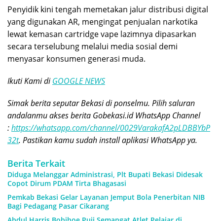
Penyidik kini tengah memetakan jalur distribusi digital
yang digunakan AR, mengingat penjualan narkotika
lewat kemasan cartridge vape lazimnya dipasarkan
secara terselubung melalui media sosial demi
menyasar konsumen generasi muda.
Ikuti Kami di
GOOGLE NEWS
Simak berita seputar Bekasi di ponselmu. Pilih saluran
andalanmu akses berita Gobekasi.id WhatsApp Channel
:
https://whatsapp.com/channel/0029VarakafA2pLDBBYbP
32t
. Pastikan kamu sudah install aplikasi WhatsApp ya.
Berita Terkait
Diduga Melanggar Administrasi, Plt Bupati Bekasi Didesak
Copot Dirum PDAM Tirta Bhagasasi
Pemkab Bekasi Gelar Layanan Jemput Bola Penerbitan NIB
Bagi Pedagang Pasar Cikarang
Abdul Harris Bobihoe Puji Semangat Atlet Pelajar di