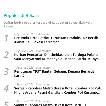
Populer di Bekasi
Daftar berita populer terbaru di Kabupaten Bekasi dan Kota
Bekasi.
1
5 Agustus 2026
1 Komentar
Perumda Tirta Patriot Turunkan Produksi Air Bersih
Akibat Kali Bekasi Tercemar
2
1 Agustus 2026
0 Komentar
Korban Pencurian Diintimidasi oleh Terduga Pelaku
Saat Menyatroni Rumahnya di Medan Satria, RT nya
Malah Ikut-Ikutan!
3
1 Agustus 2026
0 Komentar
Penutupan TPST Bantar Gebang, Kenapa Berlarut-
Larut?
4
1 Agustus 2026
0 Komentar
Sertijab Kapolres Metro Bekasi Kota: Kombes Pol Putu
Kholis Aryana Resmi Gantikan Kombes Pol Kusumo
Wahyu Bintoro
5
1 Agustus 2026
0 Komentar
Sambut Kapolres Metro Bekasi Kota Baru, Tri