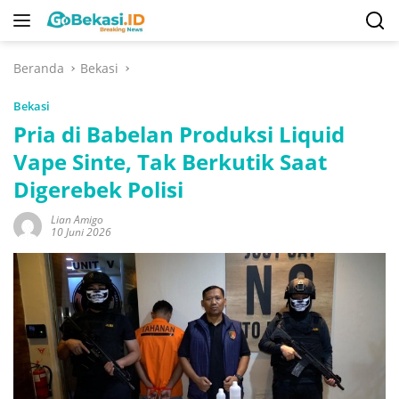
Langsung
ke
konten
Beranda
Bekasi
Bekasi
Pria di Babelan Produksi Liquid
Vape Sinte, Tak Berkutik Saat
Digerebek Polisi
Lian Amigo
10 Juni 2026