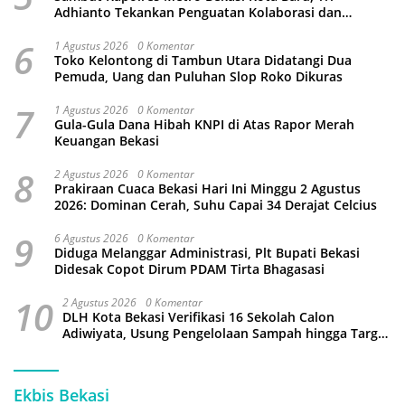
Adhianto Tekankan Penguatan Kolaborasi dan
Kamtibmas
6
1 Agustus 2026
0 Komentar
Toko Kelontong di Tambun Utara Didatangi Dua
Pemuda, Uang dan Puluhan Slop Roko Dikuras
7
1 Agustus 2026
0 Komentar
Gula-Gula Dana Hibah KNPI di Atas Rapor Merah
Keuangan Bekasi
8
2 Agustus 2026
0 Komentar
Prakiraan Cuaca Bekasi Hari Ini Minggu 2 Agustus
2026: Dominan Cerah, Suhu Capai 34 Derajat Celcius
9
6 Agustus 2026
0 Komentar
Diduga Melanggar Administrasi, Plt Bupati Bekasi
Didesak Copot Dirum PDAM Tirta Bhagasasi
10
2 Agustus 2026
0 Komentar
DLH Kota Bekasi Verifikasi 16 Sekolah Calon
Adiwiyata, Usung Pengelolaan Sampah hingga Target
3 Juta Pohon
Ekbis Bekasi