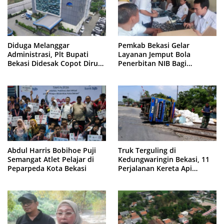
Diduga Melanggar
Pemkab Bekasi Gelar
Administrasi, Plt Bupati
Layanan Jemput Bola
Bekasi Didesak Copot Dirum
Penerbitan NIB Bagi
PDAM Tirta Bhagasasi
Pedagang Pasar Cikarang
Abdul Harris Bobihoe Puji
Truk Terguling di
Semangat Atlet Pelajar di
Kedungwaringin Bekasi, 11
Peparpeda Kota Bekasi
Perjalanan Kereta Api
Sempat Tertahan