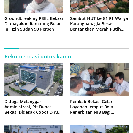
Groundbreaking PSEL Bekasi
Sambut HUT ke-81 RI, Warga
Diupayakan Rampung Bulan
Karangbahagia Bekasi
Ini, Izin Sudah 90 Persen
Bentangkan Merah Putih
500 Meter
Rekomendasi untuk kamu
Diduga Melanggar
Pemkab Bekasi Gelar
Administrasi, Plt Bupati
Layanan Jemput Bola
Bekasi Didesak Copot Dirum
Penerbitan NIB Bagi
PDAM Tirta Bhagasasi
Pedagang Pasar Cikarang