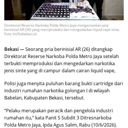
Direktorat Reserse Narkoba Polda Metro Jaya mengamankan pria
berinisial AR (36) yang memproduksi dan mengedarkan liquid vape sinte.
Foto: Ist/Gobekasi.id.
Bekasi —
Seorang pria berinisial AR (26) ditangkap
Direktorat Reserse Narkoba Polda Metro Jaya setelah
terbukti memproduksi dan mengedarkan narkotika
jenis sinte yang di campur dalam cairan liquid vape,
Polisi juga menyita puluhan barang bukti cartridge dari
industri rumahan narkotika golongan I di wilayah
Babelan, Kabupaten Bekasi, tersebut.
“Pelaku merupakan peracik dan pengelola industri
rumahan itu,” kata Panit 5 Subdit 3 Ditresnarkoba
Polda Metro Jaya, Ipda Agus Salim, Rabu (10/6/2026).