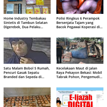
Home Industry Tembakau
Polisi Ringkus 6 Perampok
Sintetis di Tambun Selatan
Bersenjata Tajam yang
Digerebek, Dua Pelaku
Bacok Pegawai Koperasi di
Diringkus Polisi
Cibitung
Satu Malam Bobol 5 Rumah,
Kecelakaan Maut di Jalan
Pencuri Gasak Sepatu
Raya Pekayon Bekasi: Mobil
Branded dan Sepeda di
Tabrak Pohon, Pengemudi
Cluster Jatisampurna
Tewas Terjepit