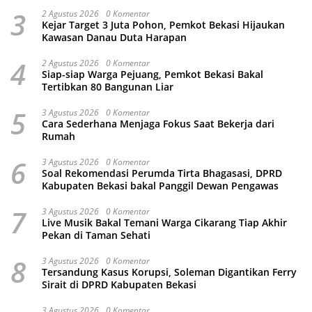
Perundungan
3
2 Agustus 2026
0 Komentar
Kejar Target 3 Juta Pohon, Pemkot Bekasi Hijaukan
Kawasan Danau Duta Harapan
4
2 Agustus 2026
0 Komentar
Siap-siap Warga Pejuang, Pemkot Bekasi Bakal
Tertibkan 80 Bangunan Liar
5
3 Agustus 2026
0 Komentar
Cara Sederhana Menjaga Fokus Saat Bekerja dari
Rumah
6
3 Agustus 2026
0 Komentar
Soal Rekomendasi Perumda Tirta Bhagasasi, DPRD
Kabupaten Bekasi bakal Panggil Dewan Pengawas
7
3 Agustus 2026
0 Komentar
Live Musik Bakal Temani Warga Cikarang Tiap Akhir
Pekan di Taman Sehati
8
3 Agustus 2026
0 Komentar
Tersandung Kasus Korupsi, Soleman Digantikan Ferry
Sirait di DPRD Kabupaten Bekasi
3 Agustus 2026
0 Komentar