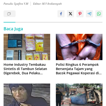
Penulis: Syafira Y.M
Editor: M.Y Ardiansyah
Baca Juga
Home Industry Tembakau
Polisi Ringkus 6 Perampok
Sintetis di Tambun Selatan
Bersenjata Tajam yang
Digerebek, Dua Pelaku
Bacok Pegawai Koperasi di
Diringkus Polisi
Cibitung