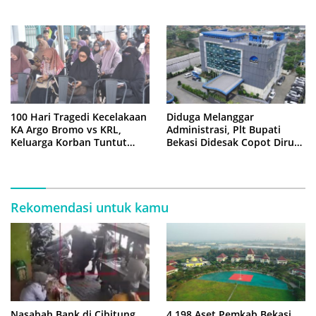
ke Istana Negara
Cair, Keluarga Tagih
Kepastian
100 Hari Tragedi Kecelakaan
Diduga Melanggar
KA Argo Bromo vs KRL,
Administrasi, Plt Bupati
Keluarga Korban Tuntut
Bekasi Didesak Copot Dirum
Kejelasan Hukum
PDAM Tirta Bhagasasi
Rekomendasi untuk kamu
Nasabah Bank di Cibitung
4.198 Aset Pemkab Bekasi