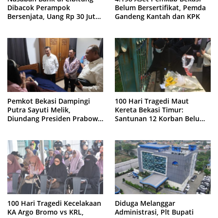
Dibacok Perampok
Belum Bersertifikat, Pemda
Bersenjata, Uang Rp 30 Juta
Gandeng Kantah dan KPK
Raib
Pemkot Bekasi Dampingi
100 Hari Tragedi Maut
Putra Sayuti Melik,
Kereta Bekasi Timur:
Diundang Presiden Prabowo
Santunan 12 Korban Belum
ke Istana Negara
Cair, Keluarga Tagih
Kepastian
100 Hari Tragedi Kecelakaan
Diduga Melanggar
KA Argo Bromo vs KRL,
Administrasi, Plt Bupati