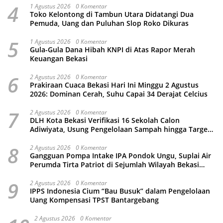
4
1 Agustus 2026
0 Komentar
Toko Kelontong di Tambun Utara Didatangi Dua
Pemuda, Uang dan Puluhan Slop Roko Dikuras
5
1 Agustus 2026
0 Komentar
Gula-Gula Dana Hibah KNPI di Atas Rapor Merah
Keuangan Bekasi
6
2 Agustus 2026
0 Komentar
Prakiraan Cuaca Bekasi Hari Ini Minggu 2 Agustus
2026: Dominan Cerah, Suhu Capai 34 Derajat Celcius
7
2 Agustus 2026
0 Komentar
DLH Kota Bekasi Verifikasi 16 Sekolah Calon
Adiwiyata, Usung Pengelolaan Sampah hingga Target
3 Juta Pohon
8
2 Agustus 2026
0 Komentar
Gangguan Pompa Intake IPA Pondok Ungu, Suplai Air
Perumda Tirta Patriot di Sejumlah Wilayah Bekasi
Terganggu
9
2 Agustus 2026
0 Komentar
IPPS Indonesia Cium “Bau Busuk” dalam Pengelolaan
Uang Kompensasi TPST Bantargebang
2 Agustus 2026
0 Komentar