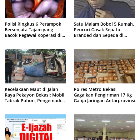
Polisi Ringkus 6 Perampok
Satu Malam Bobol 5 Rumah,
Bersenjata Tajam yang
Pencuri Gasak Sepatu
Bacok Pegawai Koperasi di
Branded dan Sepeda di
Cibitung
Cluster Jatisampurna
Kecelakaan Maut di Jalan
Polres Metro Bekasi
Raya Pekayon Bekasi: Mobil
Gagalkan Pengiriman 17 Kg
Tabrak Pohon, Pengemudi
Ganja Jaringan Antarprovinsi
Tewas Terjepit