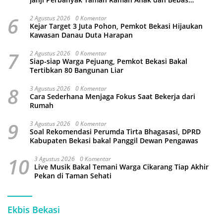
Perundungan
6
2 Agustus 2026
0 Komentar
Kejar Target 3 Juta Pohon, Pemkot Bekasi Hijaukan
Kawasan Danau Duta Harapan
7
2 Agustus 2026
0 Komentar
Siap-siap Warga Pejuang, Pemkot Bekasi Bakal
Tertibkan 80 Bangunan Liar
8
3 Agustus 2026
0 Komentar
Cara Sederhana Menjaga Fokus Saat Bekerja dari
Rumah
9
3 Agustus 2026
0 Komentar
Soal Rekomendasi Perumda Tirta Bhagasasi, DPRD
Kabupaten Bekasi bakal Panggil Dewan Pengawas
10
3 Agustus 2026
0 Komentar
Live Musik Bakal Temani Warga Cikarang Tiap Akhir
Pekan di Taman Sehati
Ekbis Bekasi