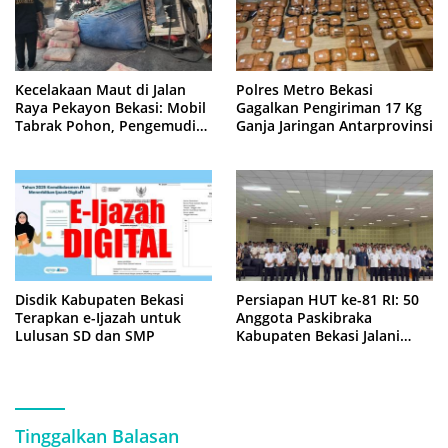
Kecelakaan Maut di Jalan
Polres Metro Bekasi
Raya Pekayon Bekasi: Mobil
Gagalkan Pengiriman 17 Kg
Tabrak Pohon, Pengemudi
Ganja Jaringan Antarprovinsi
Tewas Terjepit
Disdik Kabupaten Bekasi
Persiapan HUT ke-81 RI: 50
Terapkan e-Ijazah untuk
Anggota Paskibraka
Lulusan SD dan SMP
Kabupaten Bekasi Jalani
Latihan Intensif di Cikarang
Tinggalkan Balasan