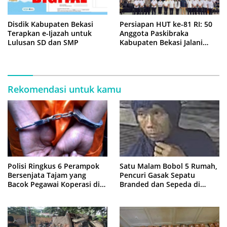
Disdik Kabupaten Bekasi
Persiapan HUT ke-81 RI: 50
Terapkan e-Ijazah untuk
Anggota Paskibraka
Lulusan SD dan SMP
Kabupaten Bekasi Jalani
Latihan Intensif di Cikarang
Rekomendasi untuk kamu
Polisi Ringkus 6 Perampok
Satu Malam Bobol 5 Rumah,
Bersenjata Tajam yang
Pencuri Gasak Sepatu
Bacok Pegawai Koperasi di
Branded dan Sepeda di
Cibitung
Cluster Jatisampurna