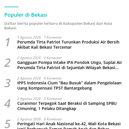
Populer di Bekasi
Daftar berita populer terbaru di Kabupaten Bekasi dan Kota
Bekasi.
1
5 Agustus 2026
1 Komentar
Perumda Tirta Patriot Turunkan Produksi Air Bersih
Akibat Kali Bekasi Tercemar
2
2 Agustus 2026
0 Komentar
Gangguan Pompa Intake IPA Pondok Ungu, Suplai Air
Perumda Tirta Patriot di Sejumlah Wilayah Bekasi
Terganggu
3
2 Agustus 2026
0 Komentar
IPPS Indonesia Cium “Bau Busuk” dalam Pengelolaan
Uang Kompensasi TPST Bantargebang
4
2 Agustus 2026
0 Komentar
Curanmor Terpegok Saat Beraksi di Samping SPBU
Cimuning, 1 Pelaku Ditangkap
5
2 Agustus 2026
0 Komentar
Peringati Hari Anak Nasional ke-42, Wali Kota Bekasi
Janji Perbanyak Taman Ramah Anak dan Bebas