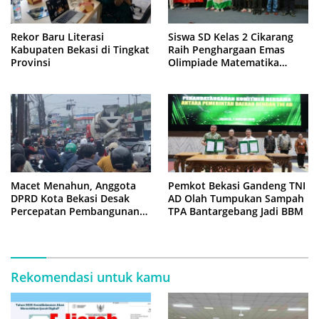
Rekor Baru Literasi
Siswa SD Kelas 2 Cikarang
Kabupaten Bekasi di Tingkat
Raih Penghargaan Emas
Provinsi
Olimpiade Matematika
Internasional di Malaysia
Macet Menahun, Anggota
Pemkot Bekasi Gandeng TNI
DPRD Kota Bekasi Desak
AD Olah Tumpukan Sampah
Percepatan Pembangunan
TPA Bantargebang Jadi BBM
Jembatan KCM Wisma Asri
Rekomendasi untuk kamu