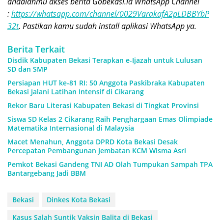
andalanmu akses berita Gobekasi.id WhatsApp Channel
:
https://whatsapp.com/channel/0029VarakafA2pLDBBYbP
32t
. Pastikan kamu sudah install aplikasi WhatsApp ya.
Berita Terkait
Disdik Kabupaten Bekasi Terapkan e-Ijazah untuk Lulusan
SD dan SMP
Persiapan HUT ke-81 RI: 50 Anggota Paskibraka Kabupaten
Bekasi Jalani Latihan Intensif di Cikarang
Rekor Baru Literasi Kabupaten Bekasi di Tingkat Provinsi
Siswa SD Kelas 2 Cikarang Raih Penghargaan Emas Olimpiade
Matematika Internasional di Malaysia
Macet Menahun, Anggota DPRD Kota Bekasi Desak
Percepatan Pembangunan Jembatan KCM Wisma Asri
Pemkot Bekasi Gandeng TNI AD Olah Tumpukan Sampah TPA
Bantargebang Jadi BBM
Bekasi
Dinkes Kota Bekasi
Kasus Salah Suntik Vaksin Balita di Bekasi