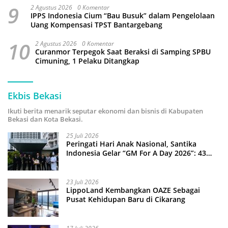
9
2 Agustus 2026
0 Komentar
IPPS Indonesia Cium “Bau Busuk” dalam Pengelolaan
Uang Kompensasi TPST Bantargebang
10
2 Agustus 2026
0 Komentar
Curanmor Terpegok Saat Beraksi di Samping SPBU
Cimuning, 1 Pelaku Ditangkap
Ekbis Bekasi
Ikuti berita menarik seputar ekonomi dan bisnis di Kabupaten
Bekasi dan Kota Bekasi.
25 Juli 2026
Peringati Hari Anak Nasional, Santika
Indonesia Gelar “GM For A Day 2026”: 43
Anak Pimpin Operasional Hotel
23 Juli 2026
LippoLand Kembangkan OAZE Sebagai
Pusat Kehidupan Baru di Cikarang