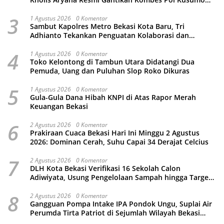
Wahyu Bintoro
3
1 Agustus 2026
0 Komentar
Sambut Kapolres Metro Bekasi Kota Baru, Tri
Adhianto Tekankan Penguatan Kolaborasi dan
Kamtibmas
4
1 Agustus 2026
0 Komentar
Toko Kelontong di Tambun Utara Didatangi Dua
Pemuda, Uang dan Puluhan Slop Roko Dikuras
5
1 Agustus 2026
0 Komentar
Gula-Gula Dana Hibah KNPI di Atas Rapor Merah
Keuangan Bekasi
6
2 Agustus 2026
0 Komentar
Prakiraan Cuaca Bekasi Hari Ini Minggu 2 Agustus
2026: Dominan Cerah, Suhu Capai 34 Derajat Celcius
7
2 Agustus 2026
0 Komentar
DLH Kota Bekasi Verifikasi 16 Sekolah Calon
Adiwiyata, Usung Pengelolaan Sampah hingga Target
3 Juta Pohon
8
2 Agustus 2026
0 Komentar
Gangguan Pompa Intake IPA Pondok Ungu, Suplai Air
Perumda Tirta Patriot di Sejumlah Wilayah Bekasi
Terganggu