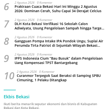
6
2 Agustus 2026
0 Komentar
Prakiraan Cuaca Bekasi Hari Ini Minggu 2 Agustus
2026: Dominan Cerah, Suhu Capai 34 Derajat Celcius
7
2 Agustus 2026
0 Komentar
DLH Kota Bekasi Verifikasi 16 Sekolah Calon
Adiwiyata, Usung Pengelolaan Sampah hingga Target
3 Juta Pohon
8
2 Agustus 2026
0 Komentar
Gangguan Pompa Intake IPA Pondok Ungu, Suplai Air
Perumda Tirta Patriot di Sejumlah Wilayah Bekasi
Terganggu
9
2 Agustus 2026
0 Komentar
IPPS Indonesia Cium “Bau Busuk” dalam Pengelolaan
Uang Kompensasi TPST Bantargebang
10
2 Agustus 2026
0 Komentar
Curanmor Terpegok Saat Beraksi di Samping SPBU
Cimuning, 1 Pelaku Ditangkap
Ekbis Bekasi
Ikuti berita menarik seputar ekonomi dan bisnis di Kabupaten
Bekasi dan Kota Bekasi.