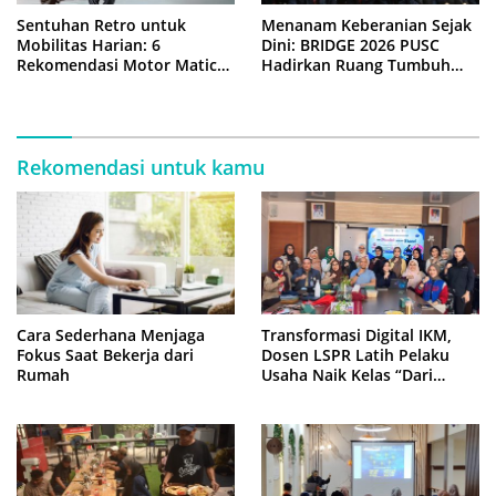
Sentuhan Retro untuk
Menanam Keberanian Sejak
Mobilitas Harian: 6
Dini: BRIDGE 2026 PUSC
Rekomendasi Motor Matic
Hadirkan Ruang Tumbuh
Klasik Paling Nyaman
bagi Anak-anak Yayasan
Naroman Maromak Jaya
Rekomendasi untuk kamu
Cara Sederhana Menjaga
Transformasi Digital IKM,
Fokus Saat Bekerja dari
Dosen LSPR Latih Pelaku
Rumah
Usaha Naik Kelas “Dari
Produk Menjadi Brand”