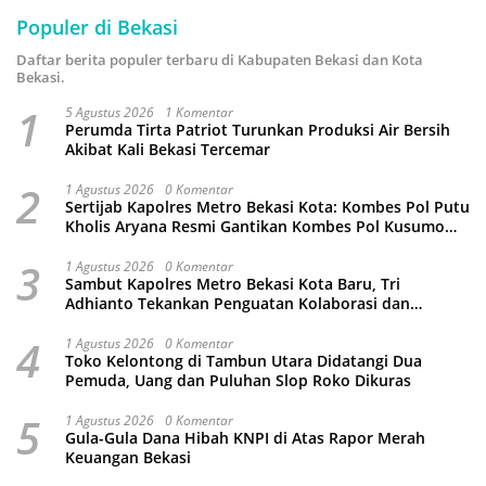
Populer di Bekasi
Daftar berita populer terbaru di Kabupaten Bekasi dan Kota
Bekasi.
1
5 Agustus 2026
1 Komentar
Perumda Tirta Patriot Turunkan Produksi Air Bersih
Akibat Kali Bekasi Tercemar
2
1 Agustus 2026
0 Komentar
Sertijab Kapolres Metro Bekasi Kota: Kombes Pol Putu
Kholis Aryana Resmi Gantikan Kombes Pol Kusumo
Wahyu Bintoro
3
1 Agustus 2026
0 Komentar
Sambut Kapolres Metro Bekasi Kota Baru, Tri
Adhianto Tekankan Penguatan Kolaborasi dan
Kamtibmas
4
1 Agustus 2026
0 Komentar
Toko Kelontong di Tambun Utara Didatangi Dua
Pemuda, Uang dan Puluhan Slop Roko Dikuras
5
1 Agustus 2026
0 Komentar
Gula-Gula Dana Hibah KNPI di Atas Rapor Merah
Keuangan Bekasi