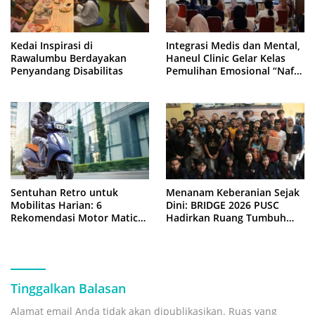
Kedai Inspirasi di
Integrasi Medis dan Mental,
Rawalumbu Berdayakan
Haneul Clinic Gelar Kelas
Penyandang Disabilitas
Pemulihan Emosional “Nafas
Cinta”
Sentuhan Retro untuk
Menanam Keberanian Sejak
Mobilitas Harian: 6
Dini: BRIDGE 2026 PUSC
Rekomendasi Motor Matic
Hadirkan Ruang Tumbuh
Klasik Paling Nyaman
bagi Anak-anak Yayasan
Naroman Maromak Jaya
Tinggalkan Balasan
Alamat email Anda tidak akan dipublikasikan.
Ruas yang