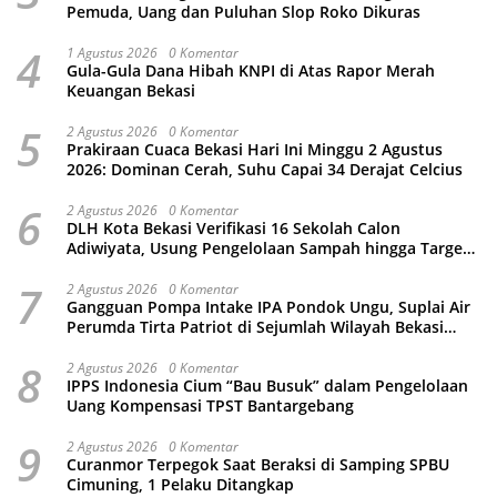
Pemuda, Uang dan Puluhan Slop Roko Dikuras
4
1 Agustus 2026
0 Komentar
Gula-Gula Dana Hibah KNPI di Atas Rapor Merah
Keuangan Bekasi
5
2 Agustus 2026
0 Komentar
Prakiraan Cuaca Bekasi Hari Ini Minggu 2 Agustus
2026: Dominan Cerah, Suhu Capai 34 Derajat Celcius
6
2 Agustus 2026
0 Komentar
DLH Kota Bekasi Verifikasi 16 Sekolah Calon
Adiwiyata, Usung Pengelolaan Sampah hingga Target
3 Juta Pohon
7
2 Agustus 2026
0 Komentar
Gangguan Pompa Intake IPA Pondok Ungu, Suplai Air
Perumda Tirta Patriot di Sejumlah Wilayah Bekasi
Terganggu
8
2 Agustus 2026
0 Komentar
IPPS Indonesia Cium “Bau Busuk” dalam Pengelolaan
Uang Kompensasi TPST Bantargebang
9
2 Agustus 2026
0 Komentar
Curanmor Terpegok Saat Beraksi di Samping SPBU
Cimuning, 1 Pelaku Ditangkap