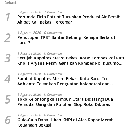
Bekasi.
1
5 Agustus 2026
1 Komentar
Perumda Tirta Patriot Turunkan Produksi Air Bersih
Akibat Kali Bekasi Tercemar
2
1 Agustus 2026
0 Komentar
Penutupan TPST Bantar Gebang, Kenapa Berlarut-
Larut?
3
1 Agustus 2026
0 Komentar
Sertijab Kapolres Metro Bekasi Kota: Kombes Pol Putu
Kholis Aryana Resmi Gantikan Kombes Pol Kusumo
Wahyu Bintoro
4
1 Agustus 2026
0 Komentar
Sambut Kapolres Metro Bekasi Kota Baru, Tri
Adhianto Tekankan Penguatan Kolaborasi dan
Kamtibmas
5
1 Agustus 2026
0 Komentar
Toko Kelontong di Tambun Utara Didatangi Dua
Pemuda, Uang dan Puluhan Slop Roko Dikuras
6
1 Agustus 2026
0 Komentar
Gula-Gula Dana Hibah KNPI di Atas Rapor Merah
Keuangan Bekasi