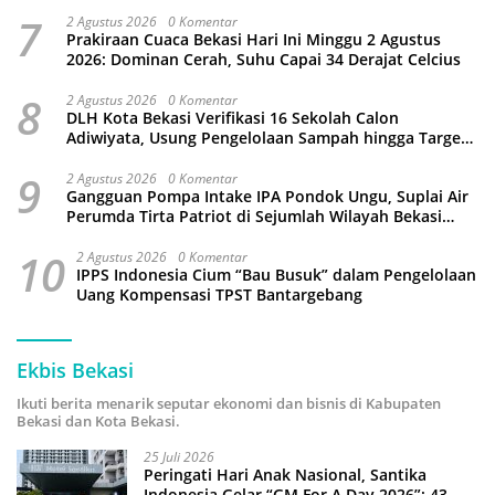
7
2 Agustus 2026
0 Komentar
Prakiraan Cuaca Bekasi Hari Ini Minggu 2 Agustus
2026: Dominan Cerah, Suhu Capai 34 Derajat Celcius
8
2 Agustus 2026
0 Komentar
DLH Kota Bekasi Verifikasi 16 Sekolah Calon
Adiwiyata, Usung Pengelolaan Sampah hingga Target
3 Juta Pohon
9
2 Agustus 2026
0 Komentar
Gangguan Pompa Intake IPA Pondok Ungu, Suplai Air
Perumda Tirta Patriot di Sejumlah Wilayah Bekasi
Terganggu
10
2 Agustus 2026
0 Komentar
IPPS Indonesia Cium “Bau Busuk” dalam Pengelolaan
Uang Kompensasi TPST Bantargebang
Ekbis Bekasi
Ikuti berita menarik seputar ekonomi dan bisnis di Kabupaten
Bekasi dan Kota Bekasi.
25 Juli 2026
Peringati Hari Anak Nasional, Santika
Indonesia Gelar “GM For A Day 2026”: 43