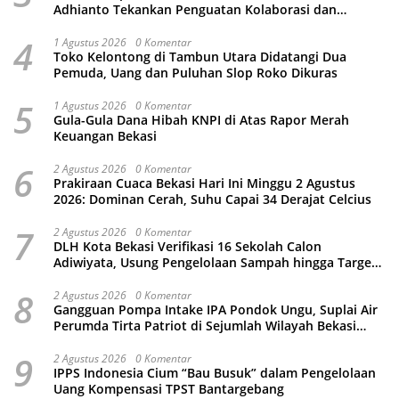
Adhianto Tekankan Penguatan Kolaborasi dan
Kamtibmas
4
1 Agustus 2026
0 Komentar
Toko Kelontong di Tambun Utara Didatangi Dua
Pemuda, Uang dan Puluhan Slop Roko Dikuras
5
1 Agustus 2026
0 Komentar
Gula-Gula Dana Hibah KNPI di Atas Rapor Merah
Keuangan Bekasi
6
2 Agustus 2026
0 Komentar
Prakiraan Cuaca Bekasi Hari Ini Minggu 2 Agustus
2026: Dominan Cerah, Suhu Capai 34 Derajat Celcius
7
2 Agustus 2026
0 Komentar
DLH Kota Bekasi Verifikasi 16 Sekolah Calon
Adiwiyata, Usung Pengelolaan Sampah hingga Target
3 Juta Pohon
8
2 Agustus 2026
0 Komentar
Gangguan Pompa Intake IPA Pondok Ungu, Suplai Air
Perumda Tirta Patriot di Sejumlah Wilayah Bekasi
Terganggu
9
2 Agustus 2026
0 Komentar
IPPS Indonesia Cium “Bau Busuk” dalam Pengelolaan
Uang Kompensasi TPST Bantargebang