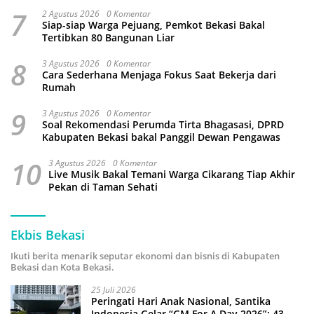
7
2 Agustus 2026
0 Komentar
Siap-siap Warga Pejuang, Pemkot Bekasi Bakal
Tertibkan 80 Bangunan Liar
8
3 Agustus 2026
0 Komentar
Cara Sederhana Menjaga Fokus Saat Bekerja dari
Rumah
9
3 Agustus 2026
0 Komentar
Soal Rekomendasi Perumda Tirta Bhagasasi, DPRD
Kabupaten Bekasi bakal Panggil Dewan Pengawas
10
3 Agustus 2026
0 Komentar
Live Musik Bakal Temani Warga Cikarang Tiap Akhir
Pekan di Taman Sehati
Ekbis Bekasi
Ikuti berita menarik seputar ekonomi dan bisnis di Kabupaten
Bekasi dan Kota Bekasi.
25 Juli 2026
Peringati Hari Anak Nasional, Santika
Indonesia Gelar “GM For A Day 2026”: 43