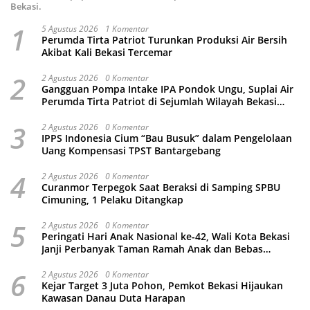
Bekasi.
1
5 Agustus 2026
1 Komentar
Perumda Tirta Patriot Turunkan Produksi Air Bersih
Akibat Kali Bekasi Tercemar
2
2 Agustus 2026
0 Komentar
Gangguan Pompa Intake IPA Pondok Ungu, Suplai Air
Perumda Tirta Patriot di Sejumlah Wilayah Bekasi
Terganggu
3
2 Agustus 2026
0 Komentar
IPPS Indonesia Cium “Bau Busuk” dalam Pengelolaan
Uang Kompensasi TPST Bantargebang
4
2 Agustus 2026
0 Komentar
Curanmor Terpegok Saat Beraksi di Samping SPBU
Cimuning, 1 Pelaku Ditangkap
5
2 Agustus 2026
0 Komentar
Peringati Hari Anak Nasional ke-42, Wali Kota Bekasi
Janji Perbanyak Taman Ramah Anak dan Bebas
Perundungan
6
2 Agustus 2026
0 Komentar
Kejar Target 3 Juta Pohon, Pemkot Bekasi Hijaukan
Kawasan Danau Duta Harapan