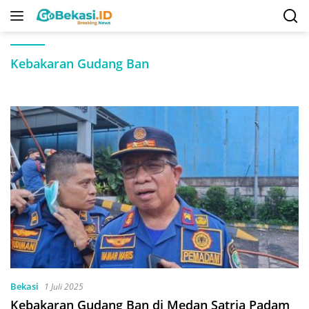
Langsung
ke
konten
Kebakaran Gudang Ban
Bekasi
1 Juli 2025
Kebakaran Gudang Ban di Medan Satria Padam