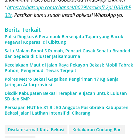
:
https://whatsapp.com/channel/0029VarakafA2pLDBBYbP
32t
. Pastikan kamu sudah install aplikasi WhatsApp ya.
Berita Terkait
Polisi Ringkus 6 Perampok Bersenjata Tajam yang Bacok
Pegawai Koperasi di Cibitung
Satu Malam Bobol 5 Rumah, Pencuri Gasak Sepatu Branded
dan Sepeda di Cluster Jatisampurna
Kecelakaan Maut di Jalan Raya Pekayon Bekasi: Mobil Tabrak
Pohon, Pengemudi Tewas Terjepit
Polres Metro Bekasi Gagalkan Pengiriman 17 Kg Ganja
Jaringan Antarprovinsi
Disdik Kabupaten Bekasi Terapkan e-Ijazah untuk Lulusan
SD dan SMP
Persiapan HUT ke-81 RI: 50 Anggota Paskibraka Kabupaten
Bekasi Jalani Latihan Intensif di Cikarang
Disdamkarmat Kota Bekasi
Kebakaran Gudang Ban