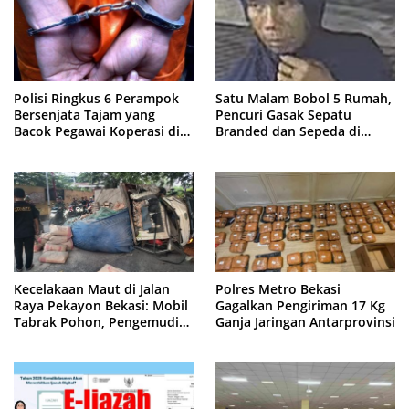
Polisi Ringkus 6 Perampok
Satu Malam Bobol 5 Rumah,
Bersenjata Tajam yang
Pencuri Gasak Sepatu
Bacok Pegawai Koperasi di
Branded dan Sepeda di
Cibitung
Cluster Jatisampurna
Kecelakaan Maut di Jalan
Polres Metro Bekasi
Raya Pekayon Bekasi: Mobil
Gagalkan Pengiriman 17 Kg
Tabrak Pohon, Pengemudi
Ganja Jaringan Antarprovinsi
Tewas Terjepit