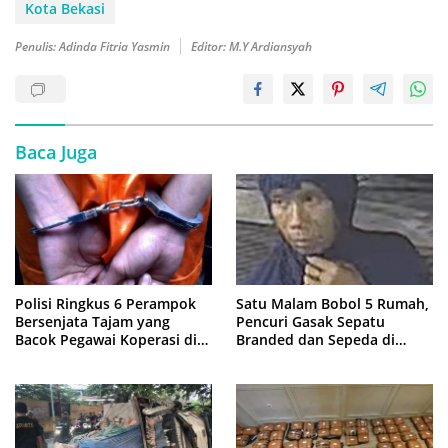
Kota Bekasi
Penulis: Adinda Fitria Yasmin
Editor: M.Y Ardiansyah
Baca Juga
Polisi Ringkus 6 Perampok
Satu Malam Bobol 5 Rumah,
Bersenjata Tajam yang
Pencuri Gasak Sepatu
Bacok Pegawai Koperasi di
Branded dan Sepeda di
Cibitung
Cluster Jatisampurna