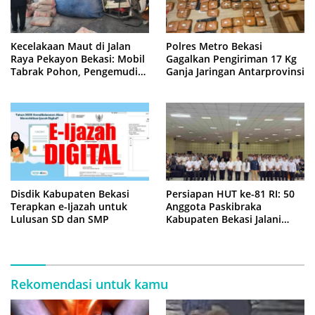
Kecelakaan Maut di Jalan
Polres Metro Bekasi
Raya Pekayon Bekasi: Mobil
Gagalkan Pengiriman 17 Kg
Tabrak Pohon, Pengemudi
Ganja Jaringan Antarprovinsi
Tewas Terjepit
Disdik Kabupaten Bekasi
Persiapan HUT ke-81 RI: 50
Terapkan e-Ijazah untuk
Anggota Paskibraka
Lulusan SD dan SMP
Kabupaten Bekasi Jalani
Latihan Intensif di Cikarang
Rekomendasi untuk kamu