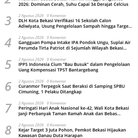
2026: Dominan Cerah, Suhu Capai 34 Derajat Celcius
3
2 Agustus 2026
0 Komentar
DLH Kota Bekasi Verifikasi 16 Sekolah Calon
Adiwiyata, Usung Pengelolaan Sampah hingga Target
3 Juta Pohon
4
2 Agustus 2026
0 Komentar
Gangguan Pompa Intake IPA Pondok Ungu, Suplai Air
Perumda Tirta Patriot di Sejumlah Wilayah Bekasi
Terganggu
5
2 Agustus 2026
0 Komentar
IPPS Indonesia Cium “Bau Busuk” dalam Pengelolaan
Uang Kompensasi TPST Bantargebang
6
2 Agustus 2026
0 Komentar
Curanmor Terpegok Saat Beraksi di Samping SPBU
Cimuning, 1 Pelaku Ditangkap
7
2 Agustus 2026
0 Komentar
Peringati Hari Anak Nasional ke-42, Wali Kota Bekasi
Janji Perbanyak Taman Ramah Anak dan Bebas
Perundungan
8
2 Agustus 2026
0 Komentar
Kejar Target 3 Juta Pohon, Pemkot Bekasi Hijaukan
Kawasan Danau Duta Harapan