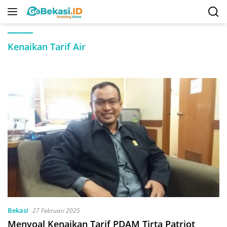
Langsung
ke
konten
Kenaikan Tarif Air
Bekasi
27 Februari 2025
Menyoal Kenaikan Tarif PDAM Tirta Patriot