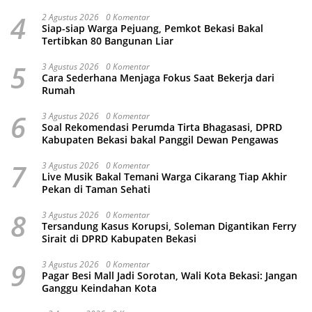
4
2 Agustus 2026
0 Komentar
Siap-siap Warga Pejuang, Pemkot Bekasi Bakal
Tertibkan 80 Bangunan Liar
5
3 Agustus 2026
0 Komentar
Cara Sederhana Menjaga Fokus Saat Bekerja dari
Rumah
6
3 Agustus 2026
0 Komentar
Soal Rekomendasi Perumda Tirta Bhagasasi, DPRD
Kabupaten Bekasi bakal Panggil Dewan Pengawas
7
3 Agustus 2026
0 Komentar
Live Musik Bakal Temani Warga Cikarang Tiap Akhir
Pekan di Taman Sehati
8
3 Agustus 2026
0 Komentar
Tersandung Kasus Korupsi, Soleman Digantikan Ferry
Sirait di DPRD Kabupaten Bekasi
9
3 Agustus 2026
0 Komentar
Pagar Besi Mall Jadi Sorotan, Wali Kota Bekasi: Jangan
Ganggu Keindahan Kota