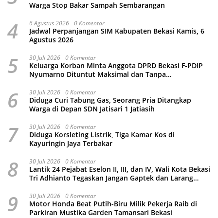
Warga Stop Bakar Sampah Sembarangan
4
6 Agustus 2026
0 Komentar
Jadwal Perpanjangan SIM Kabupaten Bekasi Kamis, 6
Agustus 2026
5
30 Juli 2026
0 Komentar
Keluarga Korban Minta Anggota DPRD Bekasi F-PDIP
Nyumarno Dituntut Maksimal dan Tanpa
Keistimewaan
6
30 Juli 2026
0 Komentar
Diduga Curi Tabung Gas, Seorang Pria Ditangkap
Warga di Depan SDN Jatisari 1 Jatiasih
7
30 Juli 2026
0 Komentar
Diduga Korsleting Listrik, Tiga Kamar Kos di
Kayuringin Jaya Terbakar
8
30 Juli 2026
0 Komentar
Lantik 24 Pejabat Eselon II, III, dan IV, Wali Kota Bekasi
Tri Adhianto Tegaskan Jangan Gaptek dan Larang
Tutup Kolom Komentar Medsos
9
30 Juli 2026
0 Komentar
Motor Honda Beat Putih-Biru Milik Pekerja Raib di
Parkiran Mustika Garden Tamansari Bekasi