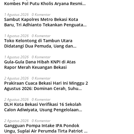
Kombes Pol Putu Kholis Aryana Resmi
Gantikan Kombes Pol Kusumo Wahyu
Bintoro
1 Agustus 2026
0 Komentar
Sambut Kapolres Metro Bekasi Kota
Baru, Tri Adhianto Tekankan Penguatan
Kolaborasi dan Kamtibmas
1 Agustus 2026
0 Komentar
Toko Kelontong di Tambun Utara
Didatangi Dua Pemuda, Uang dan
Puluhan Slop Roko Dikuras
1 Agustus 2026
0 Komentar
Gula-Gula Dana Hibah KNPI di Atas
Rapor Merah Keuangan Bekasi
2 Agustus 2026
0 Komentar
Prakiraan Cuaca Bekasi Hari Ini Minggu 2
Agustus 2026: Dominan Cerah, Suhu
Capai 34 Derajat Celcius
2 Agustus 2026
0 Komentar
DLH Kota Bekasi Verifikasi 16 Sekolah
Calon Adiwiyata, Usung Pengelolaan
Sampah hingga Target 3 Juta Pohon
2 Agustus 2026
0 Komentar
Gangguan Pompa Intake IPA Pondok
Ungu, Suplai Air Perumda Tirta Patriot di