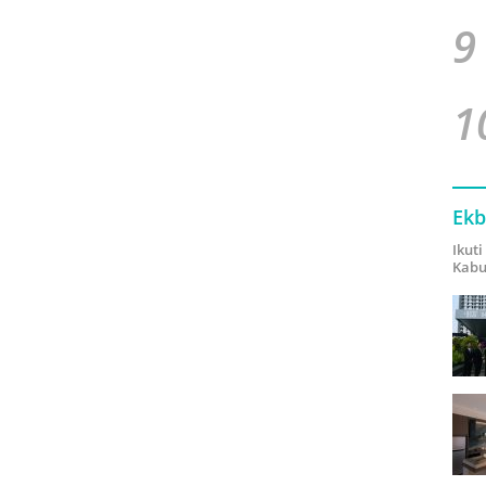
9
1
Ekb
Ikut
Kabu