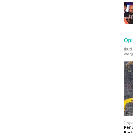
Opi
Ikut
warg
1 Agu
Pen
Berl