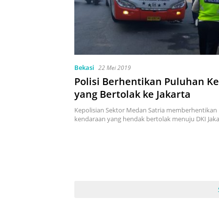
Bekasi
22 Mei 2019
Polisi Berhentikan Puluhan K
yang Bertolak ke Jakarta
Kepolisian Sektor Medan Satria memberhentikan
kendaraan yang hendak bertolak menuju DKI Jakar