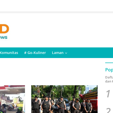
Komunitas
# Go-Kuliner
Laman
Pop
Daft
dan 
1
2