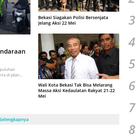
3
Bekasi Siagakan Polisi Bersenjata
Jelang Aksi 22 Mei
4
endaraan
5
 puluhan
ta di Jalan…
6
Wali Kota Bekasi Tak Bisa Melarang
Massa Aksi Kedaulatan Rakyat 21-22
Mei
7
Selengkapnya
8