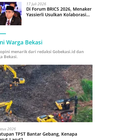
17 Juli 2026
Di Forum BRICS 2026, Menaker
Yassierli Usulkan Kolaborasi
“Future Skills Forecasting”
demi Hadapi Era Ekonomi
Hijau
ni Warga Bekasi
i opini menarik dari redaksi Gobekasi.id dan
a Bekasi.
stus 2026
utupan TPST Bantar Gebang, Kenapa
arut-Larut?