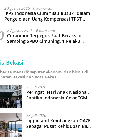
Sejumlah Wilayah Bekasi Terganggu
2 Agustus 2026
0 Komentar
IPPS Indonesia Cium “Bau Busuk” dalam
Pengelolaan Uang Kompensasi TPST
Bantargebang
0
2 Agustus 2026
0 Komentar
Curanmor Terpegok Saat Beraksi di
Samping SPBU Cimuning, 1 Pelaku
Ditangkap
is Bekasi
i berita menarik seputar ekonomi dan bisnis di
paten Bekasi dan Kota Bekasi.
25 Juli 2026
Peringati Hari Anak Nasional,
Santika Indonesia Gelar “GM
For A Day 2026”: 43 Anak
Pimpin Operasional Hotel
23 Juli 2026
LippoLand Kembangkan OAZE
Sebagai Pusat Kehidupan Baru
di Cikarang