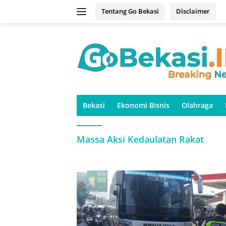
Langsung
Tentang Go Bekasi
Disclaimer
ke
konten
Bekasi
Ekonomi Bisnis
Olahraga
Massa Aksi Kedaulatan Rakat