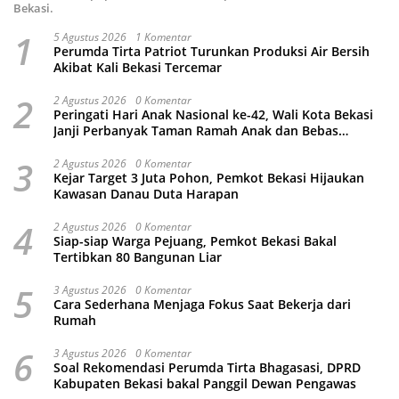
Bekasi.
1
5 Agustus 2026
1 Komentar
Perumda Tirta Patriot Turunkan Produksi Air Bersih
Akibat Kali Bekasi Tercemar
2
2 Agustus 2026
0 Komentar
Peringati Hari Anak Nasional ke-42, Wali Kota Bekasi
Janji Perbanyak Taman Ramah Anak dan Bebas
Perundungan
3
2 Agustus 2026
0 Komentar
Kejar Target 3 Juta Pohon, Pemkot Bekasi Hijaukan
Kawasan Danau Duta Harapan
4
2 Agustus 2026
0 Komentar
Siap-siap Warga Pejuang, Pemkot Bekasi Bakal
Tertibkan 80 Bangunan Liar
5
3 Agustus 2026
0 Komentar
Cara Sederhana Menjaga Fokus Saat Bekerja dari
Rumah
6
3 Agustus 2026
0 Komentar
Soal Rekomendasi Perumda Tirta Bhagasasi, DPRD
Kabupaten Bekasi bakal Panggil Dewan Pengawas