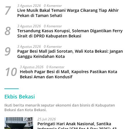
7
3 Agustus 2026
0 Komentar
Live Musik Bakal Temani Warga Cikarang Tiap Akhir
Pekan di Taman Sehati
8
3 Agustus 2026
0 Komentar
Tersandung Kasus Korupsi, Soleman Digantikan Ferry
Sirait di DPRD Kabupaten Bekasi
9
3 Agustus 2026
0 Komentar
Pagar Besi Mall Jadi Sorotan, Wali Kota Bekasi: Jangan
Ganggu Keindahan Kota
10
3 Agustus 2026
0 Komentar
Heboh Pagar Besi di Mall, Kapolres Pastikan Kota
Bekasi Aman dan Kondusif
Ekbis Bekasi
Ikuti berita menarik seputar ekonomi dan bisnis di Kabupaten
Bekasi dan Kota Bekasi.
25 Juli 2026
Peringati Hari Anak Nasional, Santika
Indonesia Gelar “GM For A Day 2026”: 43