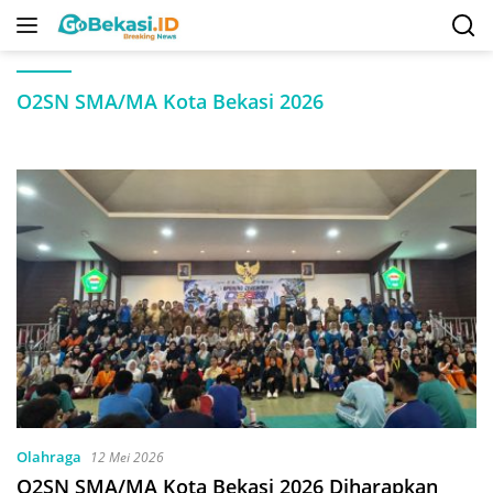
Langsung
ke
konten
O2SN SMA/MA Kota Bekasi 2026
Olahraga
12 Mei 2026
O2SN SMA/MA Kota Bekasi 2026 Diharapkan