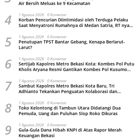
Air Bersih Meluas ke 9 Kecamatan
4
1 Agustus 2026
0 Komentar
Korban Pencurian Diintimidasi oleh Terduga Pelaku
Saat Menyatroni Rumahnya di Medan Satria, RT nya
Malah Ikut-Ikutan!
5
1 Agustus 2026
0 Komentar
Penutupan TPST Bantar Gebang, Kenapa Berlarut-
Larut?
6
1 Agustus 2026
0 Komentar
Sertijab Kapolres Metro Bekasi Kota: Kombes Pol Putu
Kholis Aryana Resmi Gantikan Kombes Pol Kusumo
Wahyu Bintoro
7
1 Agustus 2026
0 Komentar
Sambut Kapolres Metro Bekasi Kota Baru, Tri
Adhianto Tekankan Penguatan Kolaborasi dan
Kamtibmas
8
1 Agustus 2026
0 Komentar
Toko Kelontong di Tambun Utara Didatangi Dua
Pemuda, Uang dan Puluhan Slop Roko Dikuras
9
1 Agustus 2026
0 Komentar
Gula-Gula Dana Hibah KNPI di Atas Rapor Merah
Keuangan Bekasi