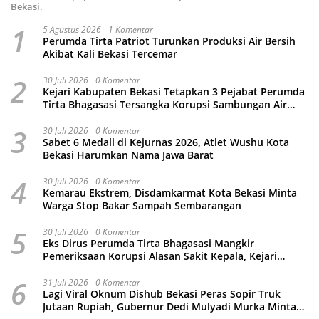
Bekasi.
1
5 Agustus 2026
1 Komentar
Perumda Tirta Patriot Turunkan Produksi Air Bersih
Akibat Kali Bekasi Tercemar
2
30 Juli 2026
0 Komentar
Kejari Kabupaten Bekasi Tetapkan 3 Pejabat Perumda
Tirta Bhagasasi Tersangka Korupsi Sambungan Air
Rp4,5 Miliar
3
30 Juli 2026
0 Komentar
Sabet 6 Medali di Kejurnas 2026, Atlet Wushu Kota
Bekasi Harumkan Nama Jawa Barat
4
30 Juli 2026
0 Komentar
Kemarau Ekstrem, Disdamkarmat Kota Bekasi Minta
Warga Stop Bakar Sampah Sembarangan
5
30 Juli 2026
0 Komentar
Eks Dirus Perumda Tirta Bhagasasi Mangkir
Pemeriksaan Korupsi Alasan Sakit Kepala, Kejari
Kabupaten Bekasi Ancam Jemput Paksa
6
31 Juli 2026
0 Komentar
Lagi Viral Oknum Dishub Bekasi Peras Sopir Truk
Jutaan Rupiah, Gubernur Dedi Mulyadi Murka Minta