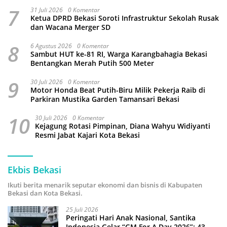
Wali Kota Beri Sanksi Pemecatan
7
31 Juli 2026
0 Komentar
Ketua DPRD Bekasi Soroti Infrastruktur Sekolah Rusak
dan Wacana Merger SD
8
6 Agustus 2026
0 Komentar
Sambut HUT ke-81 RI, Warga Karangbahagia Bekasi
Bentangkan Merah Putih 500 Meter
9
30 Juli 2026
0 Komentar
Motor Honda Beat Putih-Biru Milik Pekerja Raib di
Parkiran Mustika Garden Tamansari Bekasi
10
30 Juli 2026
0 Komentar
Kejagung Rotasi Pimpinan, Diana Wahyu Widiyanti
Resmi Jabat Kajari Kota Bekasi
Ekbis Bekasi
Ikuti berita menarik seputar ekonomi dan bisnis di Kabupaten
Bekasi dan Kota Bekasi.
25 Juli 2026
Peringati Hari Anak Nasional, Santika
Indonesia Gelar “GM For A Day 2026”: 43