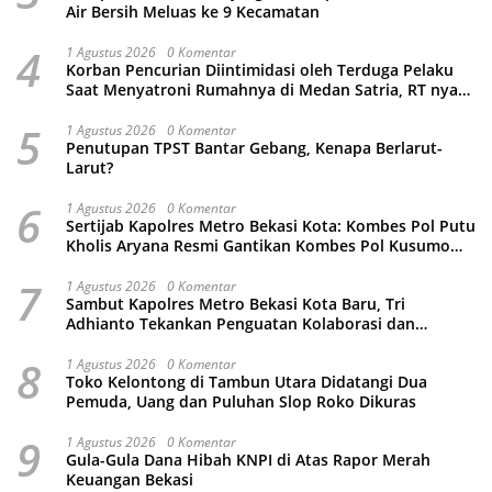
Air Bersih Meluas ke 9 Kecamatan
4
1 Agustus 2026
0 Komentar
Korban Pencurian Diintimidasi oleh Terduga Pelaku
Saat Menyatroni Rumahnya di Medan Satria, RT nya
Malah Ikut-Ikutan!
5
1 Agustus 2026
0 Komentar
Penutupan TPST Bantar Gebang, Kenapa Berlarut-
Larut?
6
1 Agustus 2026
0 Komentar
Sertijab Kapolres Metro Bekasi Kota: Kombes Pol Putu
Kholis Aryana Resmi Gantikan Kombes Pol Kusumo
Wahyu Bintoro
7
1 Agustus 2026
0 Komentar
Sambut Kapolres Metro Bekasi Kota Baru, Tri
Adhianto Tekankan Penguatan Kolaborasi dan
Kamtibmas
8
1 Agustus 2026
0 Komentar
Toko Kelontong di Tambun Utara Didatangi Dua
Pemuda, Uang dan Puluhan Slop Roko Dikuras
9
1 Agustus 2026
0 Komentar
Gula-Gula Dana Hibah KNPI di Atas Rapor Merah
Keuangan Bekasi