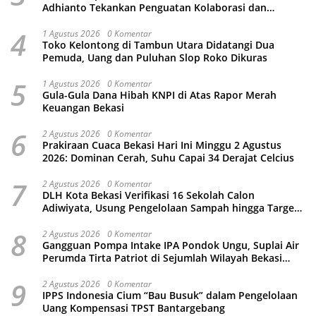
Adhianto Tekankan Penguatan Kolaborasi dan
Kamtibmas
4
1 Agustus 2026
0 Komentar
Toko Kelontong di Tambun Utara Didatangi Dua
Pemuda, Uang dan Puluhan Slop Roko Dikuras
5
1 Agustus 2026
0 Komentar
Gula-Gula Dana Hibah KNPI di Atas Rapor Merah
Keuangan Bekasi
6
2 Agustus 2026
0 Komentar
Prakiraan Cuaca Bekasi Hari Ini Minggu 2 Agustus
2026: Dominan Cerah, Suhu Capai 34 Derajat Celcius
7
2 Agustus 2026
0 Komentar
DLH Kota Bekasi Verifikasi 16 Sekolah Calon
Adiwiyata, Usung Pengelolaan Sampah hingga Target
3 Juta Pohon
8
2 Agustus 2026
0 Komentar
Gangguan Pompa Intake IPA Pondok Ungu, Suplai Air
Perumda Tirta Patriot di Sejumlah Wilayah Bekasi
Terganggu
9
2 Agustus 2026
0 Komentar
IPPS Indonesia Cium “Bau Busuk” dalam Pengelolaan
Uang Kompensasi TPST Bantargebang