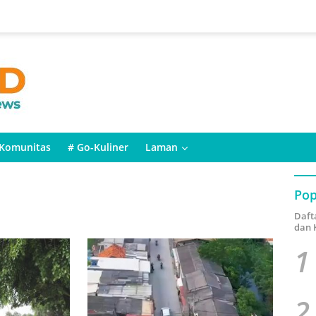
Komunitas
# Go-Kuliner
Laman
Pop
Daft
dan 
1
2