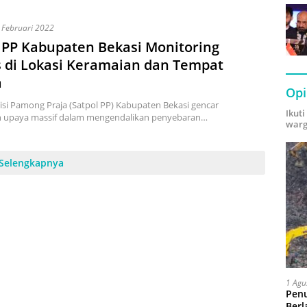
 Februari 2022
 PP Kabupaten Bekasi Monitoring
 di Lokasi Keramaian dan Tempat
a
Opi
isi Pamong Praja (Satpol PP) Kabupaten Bekasi gencar
Ikut
 upaya massif dalam mengendalikan penyebaran…
warg
Selengkapnya
1 Agu
Pen
Berl