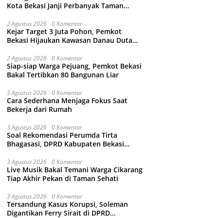
Kota Bekasi Janji Perbanyak Taman
Ramah Anak dan Bebas Perundungan
2 Agustus 2026
0 Komentar
Kejar Target 3 Juta Pohon, Pemkot
Bekasi Hijaukan Kawasan Danau Duta
Harapan
2 Agustus 2026
0 Komentar
Siap-siap Warga Pejuang, Pemkot Bekasi
Bakal Tertibkan 80 Bangunan Liar
3 Agustus 2026
0 Komentar
Cara Sederhana Menjaga Fokus Saat
Bekerja dari Rumah
3 Agustus 2026
0 Komentar
Soal Rekomendasi Perumda Tirta
Bhagasasi, DPRD Kabupaten Bekasi
bakal Panggil Dewan Pengawas
3 Agustus 2026
0 Komentar
Live Musik Bakal Temani Warga Cikarang
Tiap Akhir Pekan di Taman Sehati
3 Agustus 2026
0 Komentar
Tersandung Kasus Korupsi, Soleman
Digantikan Ferry Sirait di DPRD