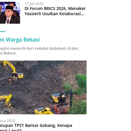
17 Juli 2026
Di Forum BRICS 2026, Menaker
Yassierli Usulkan Kolaborasi
“Future Skills Forecasting”
demi Hadapi Era Ekonomi
Hijau
ni Warga Bekasi
i opini menarik dari redaksi Gobekasi.id dan
a Bekasi.
stus 2026
utupan TPST Bantar Gebang, Kenapa
arut-Larut?