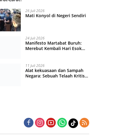
26 Juli 2026
Mati Konyol di Negeri Sendiri
24 Juli 2026
Manifesto Martabat Buruh:
Merebut Kembali Hari Esok
yang Dijual Murah
11 Juli 2026
Alat kekuasaan dan Sampah
Negara: Sebuah Telaah Kritis
atas Turbulensi Penegakkan
Hukum?