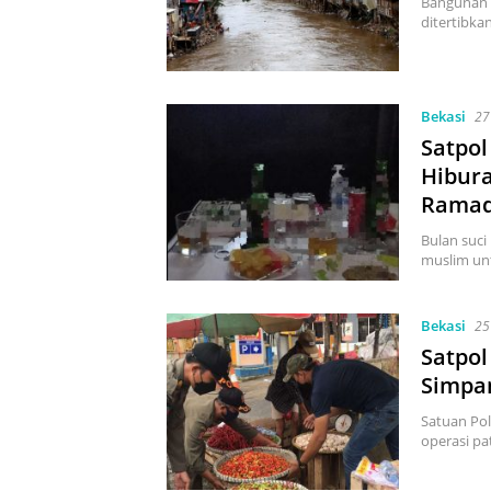
Bangunan l
ditertibka
Bekasi
27
Satpol
Hibura
Rama
Bulan suc
muslim unt
Bekasi
25
Satpol
Simpa
Satuan Pol
operasi pa