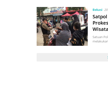
Bekasi
20
Satpol
Prokes
Wisat
Satuan Pol
melakukan