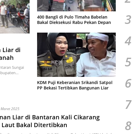
3
400 Bangli di Pulo Timaha Babelan
Bakal Dieksekusi Rabu Pekan Depan
4
Liar di
5
Tanah
ntaran Sungai
Kabupaten…
6
KDM Puji Keberanian Srikandi Satpol
PP Bekasi Tertibkan Bangunan Liar
7
 Maret 2025
an Liar di Bantaran Kali Cikarang
8
 Laut Bakal Ditertibkan