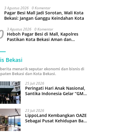
Kabupaten Bekasi
3 Agustus 2026
0 Komentar
Pagar Besi Mall Jadi Sorotan, Wali Kota
Bekasi: Jangan Ganggu Keindahan Kota
0
3 Agustus 2026
0 Komentar
Heboh Pagar Besi di Mall, Kapolres
Pastikan Kota Bekasi Aman dan
Kondusif
is Bekasi
i berita menarik seputar ekonomi dan bisnis di
paten Bekasi dan Kota Bekasi.
25 Juli 2026
Peringati Hari Anak Nasional,
Santika Indonesia Gelar “GM
For A Day 2026”: 43 Anak
Pimpin Operasional Hotel
23 Juli 2026
LippoLand Kembangkan OAZE
Sebagai Pusat Kehidupan Baru
di Cikarang