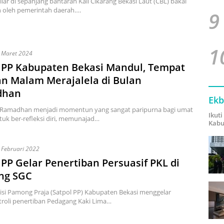
iar di sepanjang bantaran Kali Cikarang Bekasi Laut (CBL) bakal
n oleh pemerintah daerah….
9
1
 Maret 2024
 PP Kabupaten Bekasi Mandul, Tempat
n Malam Merajalela di Bulan
dhan
Ekb
i Ramadhan menjadi momentun yang sangat paripurna bagi umat
Ikut
uk ber-refleksi diri, memunajad…
Kabu
 Februari 2022
 PP Gelar Penertiban Persuasif PKL di
ng SGC
isi Pamong Praja (Satpol PP) Kabupaten Bekasi menggelar
troli penertiban Pedagang Kaki Lima…