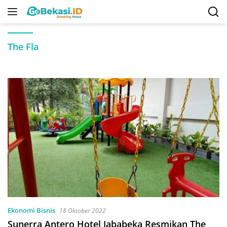
Langsung
ke
konten
The Fla
Ekonomi Bisnis
18 Oktober 2022
Sunerra Antero Hotel Jababeka Resmikan The