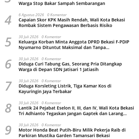
Warga Stop Bakar Sampah Sembarangan
4
6 Agustus 2026
0 Komentar
Capaian Skor KPK Masih Rendah, Wali Kota Bekasi
Rombak Sistem Pengawasan Berbasis Risiko
5
30 Juli 2026
0 Komentar
Keluarga Korban Minta Anggota DPRD Bekasi F-PDIP
Nyumarno Dituntut Maksimal dan Tanpa
Keistimewaan
6
30 Juli 2026
0 Komentar
Diduga Curi Tabung Gas, Seorang Pria Ditangkap
Warga di Depan SDN Jatisari 1 Jatiasih
7
30 Juli 2026
0 Komentar
Diduga Korsleting Listrik, Tiga Kamar Kos di
Kayuringin Jaya Terbakar
8
30 Juli 2026
0 Komentar
Lantik 24 Pejabat Eselon II, III, dan IV, Wali Kota Bekasi
Tri Adhianto Tegaskan Jangan Gaptek dan Larang
Tutup Kolom Komentar Medsos
9
30 Juli 2026
0 Komentar
Motor Honda Beat Putih-Biru Milik Pekerja Raib di
Parkiran Mustika Garden Tamansari Bekasi