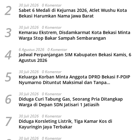
2
30 Juli 2026
0 Komentar
Sabet 6 Medali di Kejurnas 2026, Atlet Wushu Kota
Bekasi Harumkan Nama Jawa Barat
3
30 Juli 2026
0 Komentar
Kemarau Ekstrem, Disdamkarmat Kota Bekasi Minta
Warga Stop Bakar Sampah Sembarangan
4
6 Agustus 2026
0 Komentar
Jadwal Perpanjangan SIM Kabupaten Bekasi Kamis, 6
Agustus 2026
5
30 Juli 2026
0 Komentar
Keluarga Korban Minta Anggota DPRD Bekasi F-PDIP
Nyumarno Dituntut Maksimal dan Tanpa
Keistimewaan
6
30 Juli 2026
0 Komentar
Diduga Curi Tabung Gas, Seorang Pria Ditangkap
Warga di Depan SDN Jatisari 1 Jatiasih
7
30 Juli 2026
0 Komentar
Diduga Korsleting Listrik, Tiga Kamar Kos di
Kayuringin Jaya Terbakar
30 Juli 2026
0 Komentar