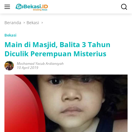
Langsung
ke
konten
Beranda
Bekasi
Bekasi
Main di Masjid, Balita 3 Tahun
Diculik Perempuan Misterius
Mochamad Yacub Ardiansyah
10 April 2019