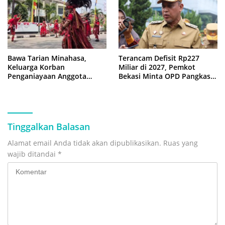
Bawa Tarian Minahasa,
Terancam Defisit Rp227
Keluarga Korban
Miliar di 2027, Pemkot
Penganiayaan Anggota
Bekasi Minta OPD Pangkas
DPRD Bekasi Kawal Sidang
Anggaran
Perdana
Tinggalkan Balasan
Alamat email Anda tidak akan dipublikasikan.
Ruas yang
wajib ditandai
*