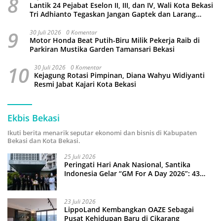
8
Lantik 24 Pejabat Eselon II, III, dan IV, Wali Kota Bekasi
Tri Adhianto Tegaskan Jangan Gaptek dan Larang
Tutup Kolom Komentar Medsos
9
30 Juli 2026
0 Komentar
Motor Honda Beat Putih-Biru Milik Pekerja Raib di
Parkiran Mustika Garden Tamansari Bekasi
10
30 Juli 2026
0 Komentar
Kejagung Rotasi Pimpinan, Diana Wahyu Widiyanti
Resmi Jabat Kajari Kota Bekasi
Ekbis Bekasi
Ikuti berita menarik seputar ekonomi dan bisnis di Kabupaten
Bekasi dan Kota Bekasi.
25 Juli 2026
Peringati Hari Anak Nasional, Santika
Indonesia Gelar “GM For A Day 2026”: 43
Anak Pimpin Operasional Hotel
23 Juli 2026
LippoLand Kembangkan OAZE Sebagai
Pusat Kehidupan Baru di Cikarang