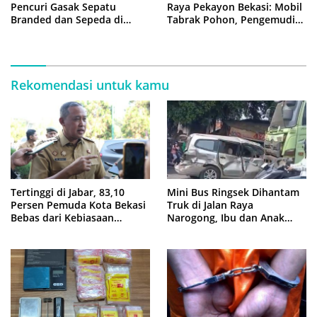
Pencuri Gasak Sepatu
Raya Pekayon Bekasi: Mobil
Branded dan Sepeda di
Tabrak Pohon, Pengemudi
Cluster Jatisampurna
Tewas Terjepit
Rekomendasi untuk kamu
Tertinggi di Jabar, 83,10
Mini Bus Ringsek Dihantam
Persen Pemuda Kota Bekasi
Truk di Jalan Raya
Bebas dari Kebiasaan
Narogong, Ibu dan Anak
Merokok
Dievakuasi ke Rumah Sakit