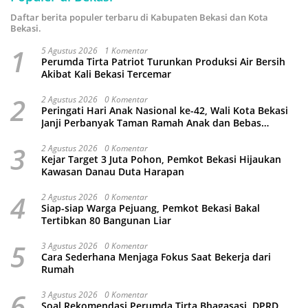
Daftar berita populer terbaru di Kabupaten Bekasi dan Kota
Bekasi.
1
5 Agustus 2026
1 Komentar
Perumda Tirta Patriot Turunkan Produksi Air Bersih
Akibat Kali Bekasi Tercemar
2
2 Agustus 2026
0 Komentar
Peringati Hari Anak Nasional ke-42, Wali Kota Bekasi
Janji Perbanyak Taman Ramah Anak dan Bebas
Perundungan
3
2 Agustus 2026
0 Komentar
Kejar Target 3 Juta Pohon, Pemkot Bekasi Hijaukan
Kawasan Danau Duta Harapan
4
2 Agustus 2026
0 Komentar
Siap-siap Warga Pejuang, Pemkot Bekasi Bakal
Tertibkan 80 Bangunan Liar
5
3 Agustus 2026
0 Komentar
Cara Sederhana Menjaga Fokus Saat Bekerja dari
Rumah
6
3 Agustus 2026
0 Komentar
Soal Rekomendasi Perumda Tirta Bhagasasi, DPRD