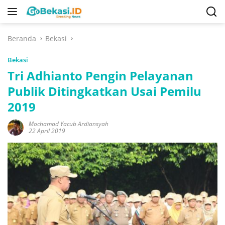
Langsung
ke
konten
Beranda
Bekasi
Bekasi
Tri Adhianto Pengin Pelayanan
Publik Ditingkatkan Usai Pemilu
2019
Mochamad Yacub Ardiansyah
22 April 2019