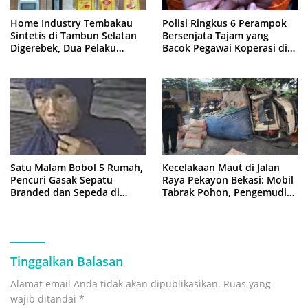
Home Industry Tembakau
Polisi Ringkus 6 Perampok
Sintetis di Tambun Selatan
Bersenjata Tajam yang
Digerebek, Dua Pelaku
Bacok Pegawai Koperasi di
Diringkus Polisi
Cibitung
Satu Malam Bobol 5 Rumah,
Kecelakaan Maut di Jalan
Pencuri Gasak Sepatu
Raya Pekayon Bekasi: Mobil
Branded dan Sepeda di
Tabrak Pohon, Pengemudi
Cluster Jatisampurna
Tewas Terjepit
Tinggalkan Balasan
Alamat email Anda tidak akan dipublikasikan.
Ruas yang
wajib ditandai
*