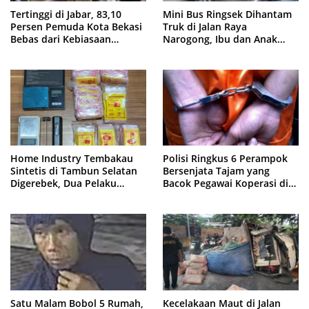
Tertinggi di Jabar, 83,10
Mini Bus Ringsek Dihantam
Persen Pemuda Kota Bekasi
Truk di Jalan Raya
Bebas dari Kebiasaan
Narogong, Ibu dan Anak
Merokok
Dievakuasi ke Rumah Sakit
Home Industry Tembakau
Polisi Ringkus 6 Perampok
Sintetis di Tambun Selatan
Bersenjata Tajam yang
Digerebek, Dua Pelaku
Bacok Pegawai Koperasi di
Diringkus Polisi
Cibitung
Satu Malam Bobol 5 Rumah,
Kecelakaan Maut di Jalan