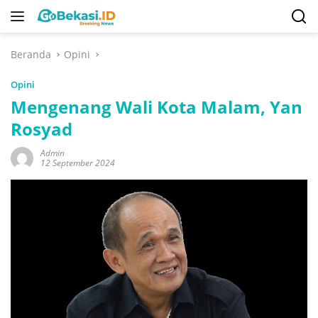
Langsung
ke
konten
Beranda
Opini
Opini
Mengenang Wali Kota Malam, Yan
Rosyad
Admin
12 September 2024