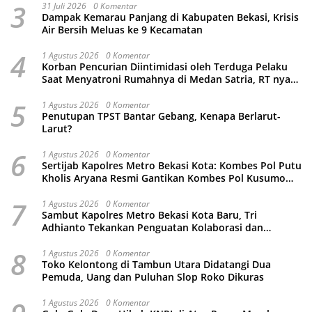
3
31 Juli 2026
0 Komentar
Dampak Kemarau Panjang di Kabupaten Bekasi, Krisis
Air Bersih Meluas ke 9 Kecamatan
4
1 Agustus 2026
0 Komentar
Korban Pencurian Diintimidasi oleh Terduga Pelaku
Saat Menyatroni Rumahnya di Medan Satria, RT nya
Malah Ikut-Ikutan!
5
1 Agustus 2026
0 Komentar
Penutupan TPST Bantar Gebang, Kenapa Berlarut-
Larut?
6
1 Agustus 2026
0 Komentar
Sertijab Kapolres Metro Bekasi Kota: Kombes Pol Putu
Kholis Aryana Resmi Gantikan Kombes Pol Kusumo
Wahyu Bintoro
7
1 Agustus 2026
0 Komentar
Sambut Kapolres Metro Bekasi Kota Baru, Tri
Adhianto Tekankan Penguatan Kolaborasi dan
Kamtibmas
8
1 Agustus 2026
0 Komentar
Toko Kelontong di Tambun Utara Didatangi Dua
Pemuda, Uang dan Puluhan Slop Roko Dikuras
1 Agustus 2026
0 Komentar