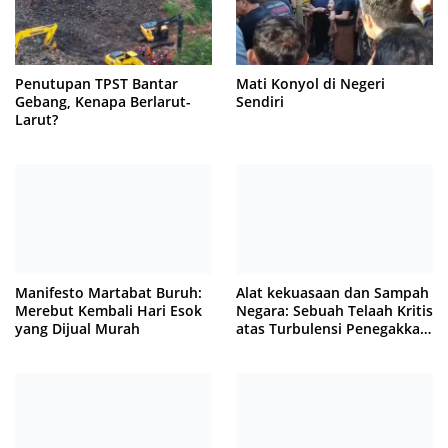
Penutupan TPST Bantar
Mati Konyol di Negeri
Gebang, Kenapa Berlarut-
Sendiri
Larut?
Manifesto Martabat Buruh:
Alat kekuasaan dan Sampah
Merebut Kembali Hari Esok
Negara: Sebuah Telaah Kritis
yang Dijual Murah
atas Turbulensi Penegakkan
Hukum?