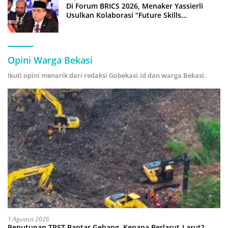
Di Forum BRICS 2026, Menaker Yassierli
Usulkan Kolaborasi “Future Skills
Forecasting” demi Hadapi Era Ekonomi
Hijau
Opini Warga Bekasi
Ikuti opini menarik dari redaksi Gobekasi.id dan warga Bekasi.
1 Agustus 2026
Penutupan TPST Bantar Gebang, Kenapa Berlarut-Larut?