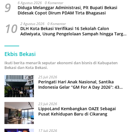
9
6 Agustus 2026
0 Komentar
Diduga Melanggar Administrasi, Plt Bupati Bekasi
Didesak Copot Dirum PDAM Tirta Bhagasasi
10
2 Agustus 2026
0 Komentar
DLH Kota Bekasi Verifikasi 16 Sekolah Calon
Adiwiyata, Usung Pengelolaan Sampah hingga Target
3 Juta Pohon
Ekbis Bekasi
Ikuti berita menarik seputar ekonomi dan bisnis di Kabupaten
Bekasi dan Kota Bekasi.
25 Juli 2026
Peringati Hari Anak Nasional, Santika
Indonesia Gelar “GM For A Day 2026”: 43
Anak Pimpin Operasional Hotel
23 Juli 2026
LippoLand Kembangkan OAZE Sebagai
Pusat Kehidupan Baru di Cikarang
17 Juli 2026