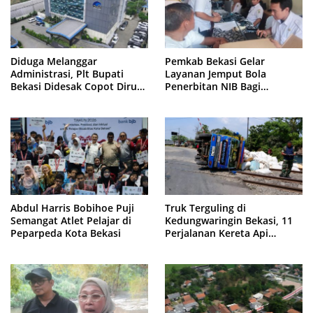
Diduga Melanggar
Pemkab Bekasi Gelar
Administrasi, Plt Bupati
Layanan Jemput Bola
Bekasi Didesak Copot Dirum
Penerbitan NIB Bagi
PDAM Tirta Bhagasasi
Pedagang Pasar Cikarang
Abdul Harris Bobihoe Puji
Truk Terguling di
Semangat Atlet Pelajar di
Kedungwaringin Bekasi, 11
Peparpeda Kota Bekasi
Perjalanan Kereta Api
Sempat Tertahan