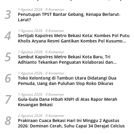
Malah Ikut-Ikutan!
3
1 Agustus 2026
0 Komentar
Penutupan TPST Bantar Gebang, Kenapa Berlarut-
Larut?
4
1 Agustus 2026
0 Komentar
Sertijab Kapolres Metro Bekasi Kota: Kombes Pol Putu
Kholis Aryana Resmi Gantikan Kombes Pol Kusumo
Wahyu Bintoro
5
1 Agustus 2026
0 Komentar
Sambut Kapolres Metro Bekasi Kota Baru, Tri
Adhianto Tekankan Penguatan Kolaborasi dan
Kamtibmas
6
1 Agustus 2026
0 Komentar
Toko Kelontong di Tambun Utara Didatangi Dua
Pemuda, Uang dan Puluhan Slop Roko Dikuras
7
1 Agustus 2026
0 Komentar
Gula-Gula Dana Hibah KNPI di Atas Rapor Merah
Keuangan Bekasi
8
2 Agustus 2026
0 Komentar
Prakiraan Cuaca Bekasi Hari Ini Minggu 2 Agustus
2026: Dominan Cerah, Suhu Capai 34 Derajat Celcius