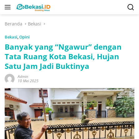
Langsung
ke
konten
Beranda
Bekasi
Bekasi
,
Opini
Banyak yang “Ngawur” dengan
Tata Ruang Kota Bekasi, Hujan
Satu Jam Jadi Buktinya
Admin
10 Mei 2025