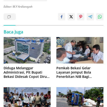
Editor: M.Y Ardiansyah
Baca Juga
Diduga Melanggar
Pemkab Bekasi Gelar
Administrasi, Plt Bupati
Layanan Jemput Bola
Bekasi Didesak Copot Dirum
Penerbitan NIB Bagi
PDAM Tirta Bhagasasi
Pedagang Pasar Cikarang