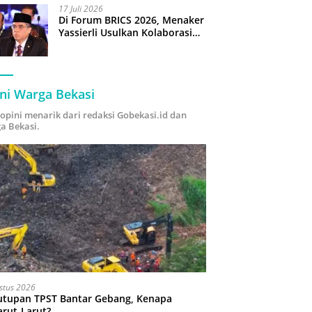
17 Juli 2026
Di Forum BRICS 2026, Menaker
Yassierli Usulkan Kolaborasi
“Future Skills Forecasting”
demi Hadapi Era Ekonomi
Hijau
ni Warga Bekasi
i opini menarik dari redaksi Gobekasi.id dan
a Bekasi.
stus 2026
utupan TPST Bantar Gebang, Kenapa
arut-Larut?