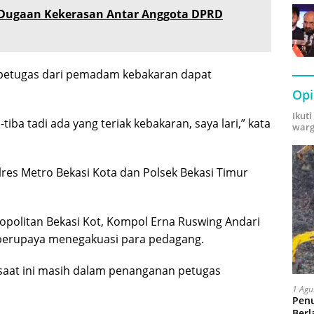
t Dugaan Kekerasan Antar Anggota DPRD
 petugas dari pemadam kebakaran dapat
Opi
Ikut
iba tadi ada yang teriak kebakaran, saya lari,” kata
warg
olres Metro Bekasi Kota dan Polsek Bekasi Timur
.
politan Bekasi Kot, Kompol Erna Ruswing Andari
 berupaya menegakuasi para pedagang.
 saat ini masih dalam penanganan petugas
1 Agu
Pen
Berl