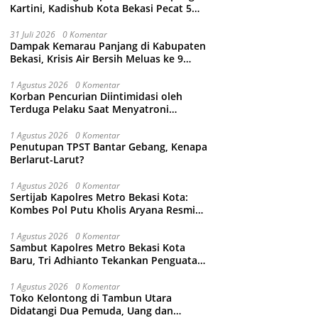
Kartini, Kadishub Kota Bekasi Pecat 5
Oknum Petugas
31 Juli 2026
0 Komentar
Dampak Kemarau Panjang di Kabupaten
Bekasi, Krisis Air Bersih Meluas ke 9
Kecamatan
1 Agustus 2026
0 Komentar
Korban Pencurian Diintimidasi oleh
Terduga Pelaku Saat Menyatroni
Rumahnya di Medan Satria, RT nya
Malah Ikut-Ikutan!
1 Agustus 2026
0 Komentar
Penutupan TPST Bantar Gebang, Kenapa
Berlarut-Larut?
1 Agustus 2026
0 Komentar
Sertijab Kapolres Metro Bekasi Kota:
Kombes Pol Putu Kholis Aryana Resmi
Gantikan Kombes Pol Kusumo Wahyu
Bintoro
1 Agustus 2026
0 Komentar
Sambut Kapolres Metro Bekasi Kota
Baru, Tri Adhianto Tekankan Penguatan
Kolaborasi dan Kamtibmas
1 Agustus 2026
0 Komentar
Toko Kelontong di Tambun Utara
Didatangi Dua Pemuda, Uang dan