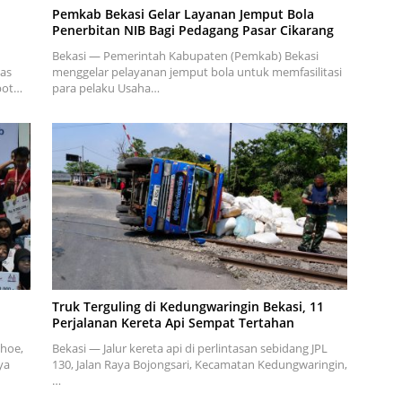
Pemkab Bekasi Gelar Layanan Jemput Bola
Penerbitan NIB Bagi Pedagang Pasar Cikarang
Bekasi — Pemerintah Kabupaten (Pemkab) Bekasi
as
menggelar pelayanan jemput bola untuk memfasilitasi
opot…
para pelaku Usaha…
Truk Terguling di Kedungwaringin Bekasi, 11
Perjalanan Kereta Api Sempat Tertahan
ihoe,
Bekasi — Jalur kereta api di perlintasan sebidang JPL
ya
130, Jalan Raya Bojongsari, Kecamatan Kedungwaringin,
…