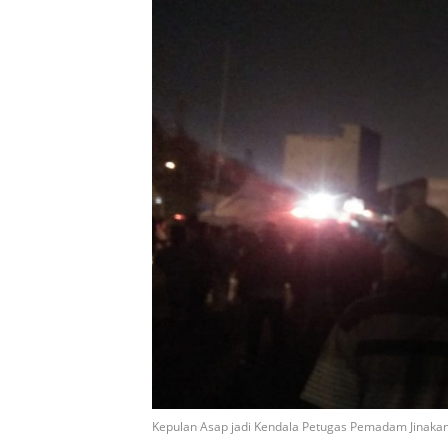
Kepulan Asap jadi Kendala Petugas Pemadam Jinakan