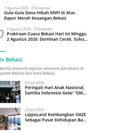
Puluhan Slop Roko Dikuras
1 Agustus 2026
0 Komentar
Gula-Gula Dana Hibah KNPI di Atas
Rapor Merah Keuangan Bekasi
0
2 Agustus 2026
0 Komentar
Prakiraan Cuaca Bekasi Hari Ini Minggu
2 Agustus 2026: Dominan Cerah, Suhu
Capai 34 Derajat Celcius
is Bekasi
i berita menarik seputar ekonomi dan bisnis di
paten Bekasi dan Kota Bekasi.
25 Juli 2026
Peringati Hari Anak Nasional,
Santika Indonesia Gelar “GM
For A Day 2026”: 43 Anak
Pimpin Operasional Hotel
23 Juli 2026
LippoLand Kembangkan OAZE
Sebagai Pusat Kehidupan Baru
di Cikarang