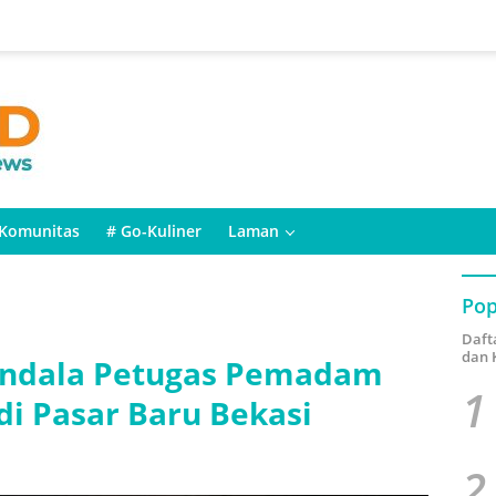
Komunitas
# Go-Kuliner
Laman
Pop
Daft
dan 
Kendala Petugas Pemadam
1
di Pasar Baru Bekasi
2