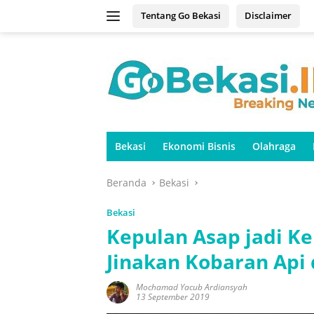
Langsung
Tentang Go Bekasi
Disclaimer
ke
konten
Bekasi
Ekonomi Bisnis
Olahraga
Beranda
Bekasi
Bekasi
Kepulan Asap jadi 
Jinakan Kobaran Api 
Mochamad Yacub Ardiansyah
13 September 2019