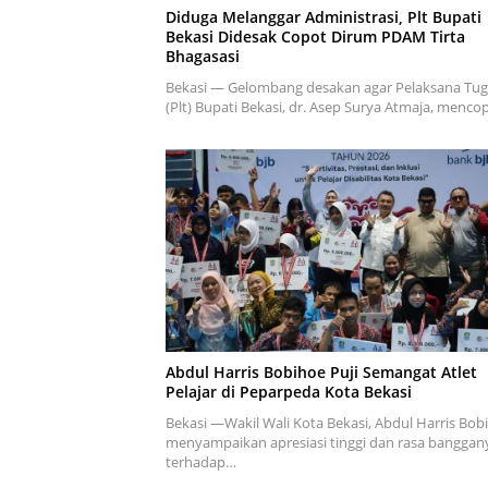
Diduga Melanggar Administrasi, Plt Bupati
Bekasi Didesak Copot Dirum PDAM Tirta
Bhagasasi
Bekasi — Gelombang desakan agar Pelaksana Tug
(Plt) Bupati Bekasi, dr. Asep Surya Atmaja, menc
Abdul Harris Bobihoe Puji Semangat Atlet
Pelajar di Peparpeda Kota Bekasi
Bekasi —Wakil Wali Kota Bekasi, Abdul Harris Bob
menyampaikan apresiasi tinggi dan rasa banggan
terhadap…