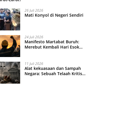
26 Juli 2026
Mati Konyol di Negeri Sendiri
24 Juli 2026
Manifesto Martabat Buruh:
Merebut Kembali Hari Esok
yang Dijual Murah
11 Juli 2026
Alat kekuasaan dan Sampah
Negara: Sebuah Telaah Kritis
atas Turbulensi Penegakkan
Hukum?