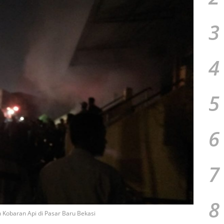
3
4
5
6
7
8
 Kobaran Api di Pasar Baru Bekasi