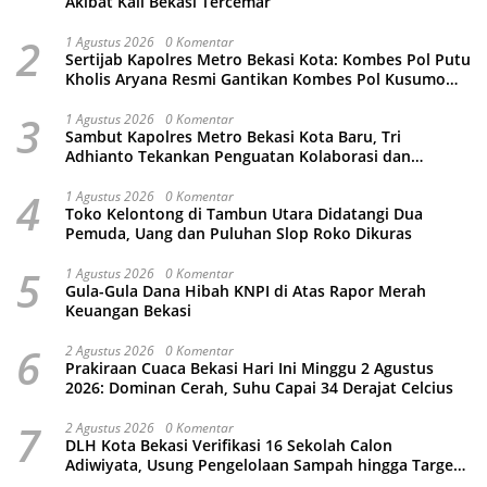
Akibat Kali Bekasi Tercemar
2
1 Agustus 2026
0 Komentar
Sertijab Kapolres Metro Bekasi Kota: Kombes Pol Putu
Kholis Aryana Resmi Gantikan Kombes Pol Kusumo
Wahyu Bintoro
3
1 Agustus 2026
0 Komentar
Sambut Kapolres Metro Bekasi Kota Baru, Tri
Adhianto Tekankan Penguatan Kolaborasi dan
Kamtibmas
4
1 Agustus 2026
0 Komentar
Toko Kelontong di Tambun Utara Didatangi Dua
Pemuda, Uang dan Puluhan Slop Roko Dikuras
5
1 Agustus 2026
0 Komentar
Gula-Gula Dana Hibah KNPI di Atas Rapor Merah
Keuangan Bekasi
6
2 Agustus 2026
0 Komentar
Prakiraan Cuaca Bekasi Hari Ini Minggu 2 Agustus
2026: Dominan Cerah, Suhu Capai 34 Derajat Celcius
7
2 Agustus 2026
0 Komentar
DLH Kota Bekasi Verifikasi 16 Sekolah Calon
Adiwiyata, Usung Pengelolaan Sampah hingga Target
3 Juta Pohon