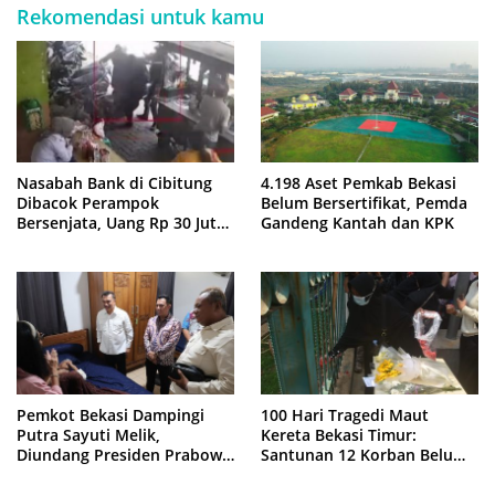
Rekomendasi untuk kamu
Nasabah Bank di Cibitung
4.198 Aset Pemkab Bekasi
Dibacok Perampok
Belum Bersertifikat, Pemda
Bersenjata, Uang Rp 30 Juta
Gandeng Kantah dan KPK
Raib
Pemkot Bekasi Dampingi
100 Hari Tragedi Maut
Putra Sayuti Melik,
Kereta Bekasi Timur:
Diundang Presiden Prabowo
Santunan 12 Korban Belum
ke Istana Negara
Cair, Keluarga Tagih
Kepastian