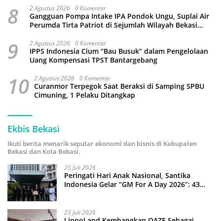
8
2 Agustus 2026
0 Komentar
Gangguan Pompa Intake IPA Pondok Ungu, Suplai Air
Perumda Tirta Patriot di Sejumlah Wilayah Bekasi
Terganggu
9
2 Agustus 2026
0 Komentar
IPPS Indonesia Cium “Bau Busuk” dalam Pengelolaan
Uang Kompensasi TPST Bantargebang
10
2 Agustus 2026
0 Komentar
Curanmor Terpegok Saat Beraksi di Samping SPBU
Cimuning, 1 Pelaku Ditangkap
Ekbis Bekasi
Ikuti berita menarik seputar ekonomi dan bisnis di Kabupaten
Bekasi dan Kota Bekasi.
25 Juli 2026
Peringati Hari Anak Nasional, Santika
Indonesia Gelar “GM For A Day 2026”: 43
Anak Pimpin Operasional Hotel
23 Juli 2026
LippoLand Kembangkan OAZE Sebagai