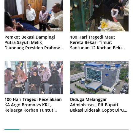
Pemkot Bekasi Dampingi
100 Hari Tragedi Maut
Putra Sayuti Melik,
Kereta Bekasi Timur:
Diundang Presiden Prabowo
Santunan 12 Korban Belum
ke Istana Negara
Cair, Keluarga Tagih
Kepastian
100 Hari Tragedi Kecelakaan
Diduga Melanggar
KA Argo Bromo vs KRL,
Administrasi, Plt Bupati
Keluarga Korban Tuntut
Bekasi Didesak Copot Dirum
Kejelasan Hukum
PDAM Tirta Bhagasasi