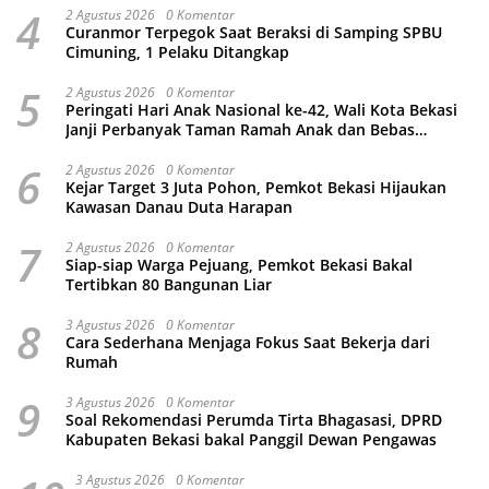
4
2 Agustus 2026
0 Komentar
Curanmor Terpegok Saat Beraksi di Samping SPBU
Cimuning, 1 Pelaku Ditangkap
5
2 Agustus 2026
0 Komentar
Peringati Hari Anak Nasional ke-42, Wali Kota Bekasi
Janji Perbanyak Taman Ramah Anak dan Bebas
Perundungan
6
2 Agustus 2026
0 Komentar
Kejar Target 3 Juta Pohon, Pemkot Bekasi Hijaukan
Kawasan Danau Duta Harapan
7
2 Agustus 2026
0 Komentar
Siap-siap Warga Pejuang, Pemkot Bekasi Bakal
Tertibkan 80 Bangunan Liar
8
3 Agustus 2026
0 Komentar
Cara Sederhana Menjaga Fokus Saat Bekerja dari
Rumah
9
3 Agustus 2026
0 Komentar
Soal Rekomendasi Perumda Tirta Bhagasasi, DPRD
Kabupaten Bekasi bakal Panggil Dewan Pengawas
3 Agustus 2026
0 Komentar