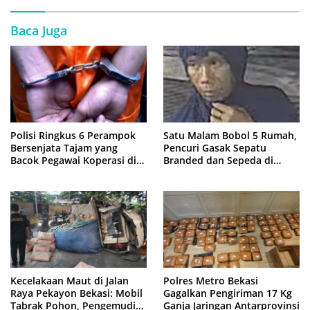
Baca Juga
Polisi Ringkus 6 Perampok
Satu Malam Bobol 5 Rumah,
Bersenjata Tajam yang
Pencuri Gasak Sepatu
Bacok Pegawai Koperasi di
Branded dan Sepeda di
Cibitung
Cluster Jatisampurna
Kecelakaan Maut di Jalan
Polres Metro Bekasi
Raya Pekayon Bekasi: Mobil
Gagalkan Pengiriman 17 Kg
Tabrak Pohon, Pengemudi
Ganja Jaringan Antarprovinsi