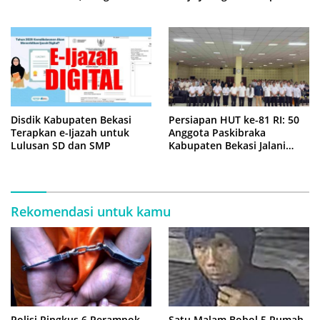
Tewas Terjepit
Disdik Kabupaten Bekasi
Persiapan HUT ke-81 RI: 50
Terapkan e-Ijazah untuk
Anggota Paskibraka
Lulusan SD dan SMP
Kabupaten Bekasi Jalani
Latihan Intensif di Cikarang
Rekomendasi untuk kamu
Polisi Ringkus 6 Perampok
Satu Malam Bobol 5 Rumah,