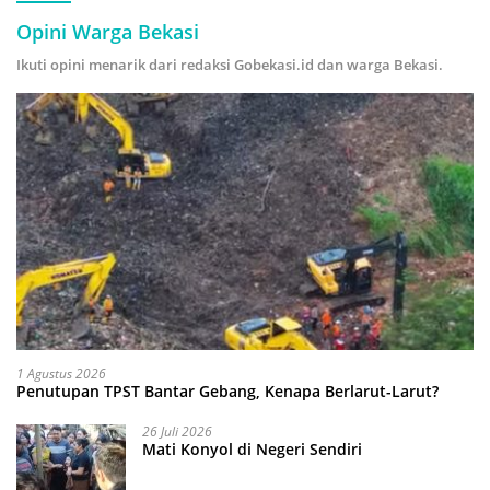
Opini Warga Bekasi
Ikuti opini menarik dari redaksi Gobekasi.id dan warga Bekasi.
1 Agustus 2026
Penutupan TPST Bantar Gebang, Kenapa Berlarut-Larut?
26 Juli 2026
Mati Konyol di Negeri Sendiri