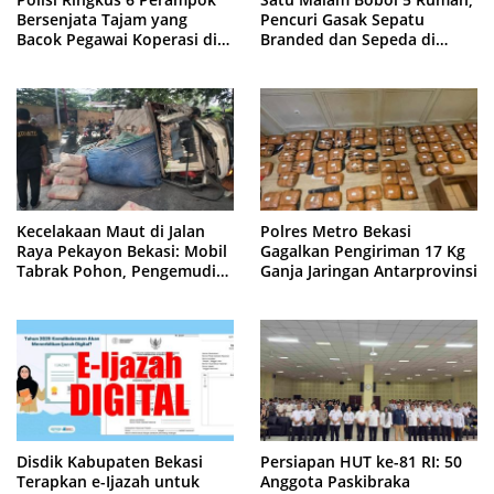
Bersenjata Tajam yang
Pencuri Gasak Sepatu
Bacok Pegawai Koperasi di
Branded dan Sepeda di
Cibitung
Cluster Jatisampurna
Kecelakaan Maut di Jalan
Polres Metro Bekasi
Raya Pekayon Bekasi: Mobil
Gagalkan Pengiriman 17 Kg
Tabrak Pohon, Pengemudi
Ganja Jaringan Antarprovinsi
Tewas Terjepit
Disdik Kabupaten Bekasi
Persiapan HUT ke-81 RI: 50
Terapkan e-Ijazah untuk
Anggota Paskibraka