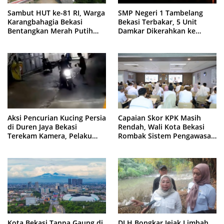
Sambut HUT ke-81 RI, Warga
SMP Negeri 1 Tambelang
Karangbahagia Bekasi
Bekasi Terbakar, 5 Unit
Bentangkan Merah Putih
Damkar Dikerahkan ke
500 Meter
Lokasi
Aksi Pencurian Kucing Persia
Capaian Skor KPK Masih
di Duren Jaya Bekasi
Rendah, Wali Kota Bekasi
Terekam Kamera, Pelaku
Rombak Sistem Pengawasan
Berboncengan Motor
Berbasis Risiko
Kota Bekasi Tanpa Gaung di
DLH Bongkar Jejak Limbah