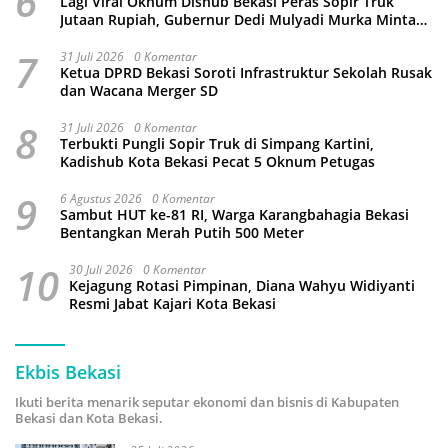
6
Lagi Viral Oknum Dishub Bekasi Peras Sopir Truk
Jutaan Rupiah, Gubernur Dedi Mulyadi Murka Minta
Wali Kota Beri Sanksi Pemecatan
7
31 Juli 2026
0 Komentar
Ketua DPRD Bekasi Soroti Infrastruktur Sekolah Rusak
dan Wacana Merger SD
8
31 Juli 2026
0 Komentar
Terbukti Pungli Sopir Truk di Simpang Kartini,
Kadishub Kota Bekasi Pecat 5 Oknum Petugas
9
6 Agustus 2026
0 Komentar
Sambut HUT ke-81 RI, Warga Karangbahagia Bekasi
Bentangkan Merah Putih 500 Meter
10
30 Juli 2026
0 Komentar
Kejagung Rotasi Pimpinan, Diana Wahyu Widiyanti
Resmi Jabat Kajari Kota Bekasi
Ekbis Bekasi
Ikuti berita menarik seputar ekonomi dan bisnis di Kabupaten
Bekasi dan Kota Bekasi.