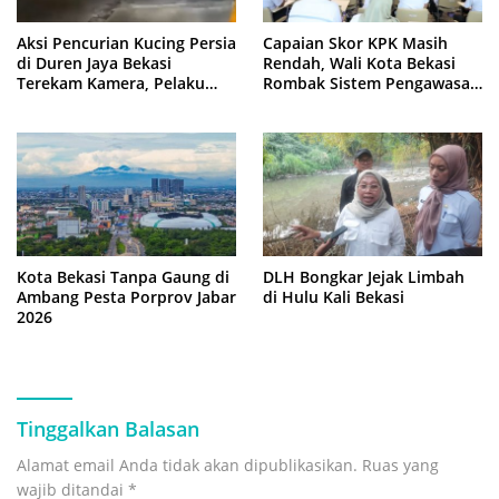
Aksi Pencurian Kucing Persia
Capaian Skor KPK Masih
di Duren Jaya Bekasi
Rendah, Wali Kota Bekasi
Terekam Kamera, Pelaku
Rombak Sistem Pengawasan
Berboncengan Motor
Berbasis Risiko
Kota Bekasi Tanpa Gaung di
DLH Bongkar Jejak Limbah
Ambang Pesta Porprov Jabar
di Hulu Kali Bekasi
2026
Tinggalkan Balasan
Alamat email Anda tidak akan dipublikasikan.
Ruas yang
wajib ditandai
*