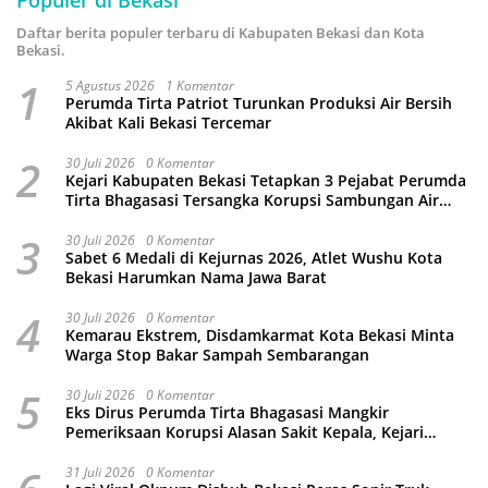
Populer di Bekasi
Daftar berita populer terbaru di Kabupaten Bekasi dan Kota
Bekasi.
1
5 Agustus 2026
1 Komentar
Perumda Tirta Patriot Turunkan Produksi Air Bersih
Akibat Kali Bekasi Tercemar
2
30 Juli 2026
0 Komentar
Kejari Kabupaten Bekasi Tetapkan 3 Pejabat Perumda
Tirta Bhagasasi Tersangka Korupsi Sambungan Air
Rp4,5 Miliar
3
30 Juli 2026
0 Komentar
Sabet 6 Medali di Kejurnas 2026, Atlet Wushu Kota
Bekasi Harumkan Nama Jawa Barat
4
30 Juli 2026
0 Komentar
Kemarau Ekstrem, Disdamkarmat Kota Bekasi Minta
Warga Stop Bakar Sampah Sembarangan
5
30 Juli 2026
0 Komentar
Eks Dirus Perumda Tirta Bhagasasi Mangkir
Pemeriksaan Korupsi Alasan Sakit Kepala, Kejari
Kabupaten Bekasi Ancam Jemput Paksa
31 Juli 2026
0 Komentar