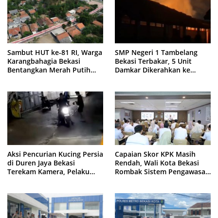
Sambut HUT ke-81 RI, Warga
SMP Negeri 1 Tambelang
Karangbahagia Bekasi
Bekasi Terbakar, 5 Unit
Bentangkan Merah Putih
Damkar Dikerahkan ke
500 Meter
Lokasi
Aksi Pencurian Kucing Persia
Capaian Skor KPK Masih
di Duren Jaya Bekasi
Rendah, Wali Kota Bekasi
Terekam Kamera, Pelaku
Rombak Sistem Pengawasan
Berboncengan Motor
Berbasis Risiko