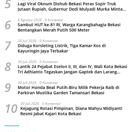
5
Lagi Viral Oknum Dishub Bekasi Peras Sopir Truk
Jutaan Rupiah, Gubernur Dedi Mulyadi Murka Minta
Wali Kota Beri Sanksi Pemecatan
6
6 Agustus 2026
0 Komentar
Sambut HUT ke-81 RI, Warga Karangbahagia Bekasi
Bentangkan Merah Putih 500 Meter
7
30 Juli 2026
0 Komentar
Diduga Korsleting Listrik, Tiga Kamar Kos di
Kayuringin Jaya Terbakar
8
30 Juli 2026
0 Komentar
Lantik 24 Pejabat Eselon II, III, dan IV, Wali Kota Bekasi
Tri Adhianto Tegaskan Jangan Gaptek dan Larang
Tutup Kolom Komentar Medsos
9
30 Juli 2026
0 Komentar
Motor Honda Beat Putih-Biru Milik Pekerja Raib di
Parkiran Mustika Garden Tamansari Bekasi
10
30 Juli 2026
0 Komentar
Kejagung Rotasi Pimpinan, Diana Wahyu Widiyanti
Resmi Jabat Kajari Kota Bekasi