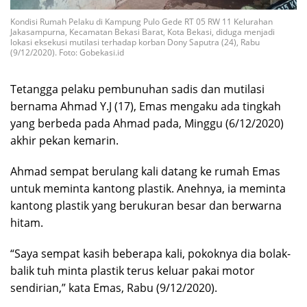
Kondisi Rumah Pelaku di Kampung Pulo Gede RT 05 RW 11 Kelurahan
Jakasampurna, Kecamatan Bekasi Barat, Kota Bekasi, diduga menjadi
lokasi eksekusi mutilasi terhadap korban Dony Saputra (24), Rabu
(9/12/2020). Foto: Gobekasi.id
Tetangga pelaku pembunuhan sadis dan mutilasi
bernama Ahmad Y.J (17), Emas mengaku ada tingkah
yang berbeda pada Ahmad pada, Minggu (6/12/2020)
akhir pekan kemarin.
Ahmad sempat berulang kali datang ke rumah Emas
untuk meminta kantong plastik. Anehnya, ia meminta
kantong plastik yang berukuran besar dan berwarna
hitam.
“Saya sempat kasih beberapa kali, pokoknya dia bolak-
balik tuh minta plastik terus keluar pakai motor
sendirian,” kata Emas, Rabu (9/12/2020).