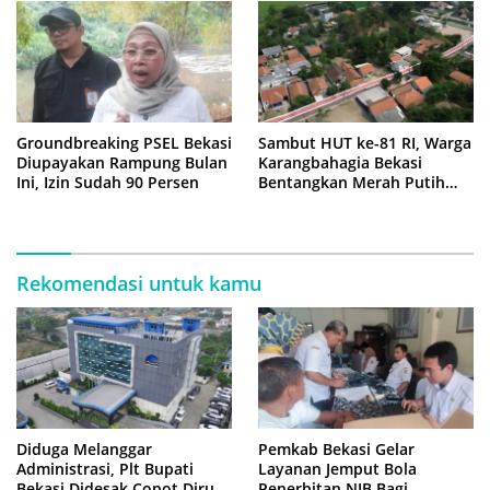
Groundbreaking PSEL Bekasi
Sambut HUT ke-81 RI, Warga
Diupayakan Rampung Bulan
Karangbahagia Bekasi
Ini, Izin Sudah 90 Persen
Bentangkan Merah Putih
500 Meter
Rekomendasi untuk kamu
Diduga Melanggar
Pemkab Bekasi Gelar
Administrasi, Plt Bupati
Layanan Jemput Bola
Bekasi Didesak Copot Dirum
Penerbitan NIB Bagi