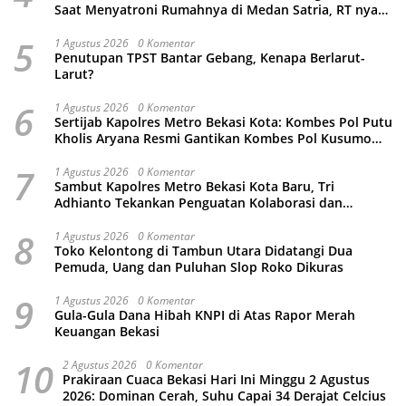
Saat Menyatroni Rumahnya di Medan Satria, RT nya
Malah Ikut-Ikutan!
5
1 Agustus 2026
0 Komentar
Penutupan TPST Bantar Gebang, Kenapa Berlarut-
Larut?
6
1 Agustus 2026
0 Komentar
Sertijab Kapolres Metro Bekasi Kota: Kombes Pol Putu
Kholis Aryana Resmi Gantikan Kombes Pol Kusumo
Wahyu Bintoro
7
1 Agustus 2026
0 Komentar
Sambut Kapolres Metro Bekasi Kota Baru, Tri
Adhianto Tekankan Penguatan Kolaborasi dan
Kamtibmas
8
1 Agustus 2026
0 Komentar
Toko Kelontong di Tambun Utara Didatangi Dua
Pemuda, Uang dan Puluhan Slop Roko Dikuras
9
1 Agustus 2026
0 Komentar
Gula-Gula Dana Hibah KNPI di Atas Rapor Merah
Keuangan Bekasi
10
2 Agustus 2026
0 Komentar
Prakiraan Cuaca Bekasi Hari Ini Minggu 2 Agustus
2026: Dominan Cerah, Suhu Capai 34 Derajat Celcius