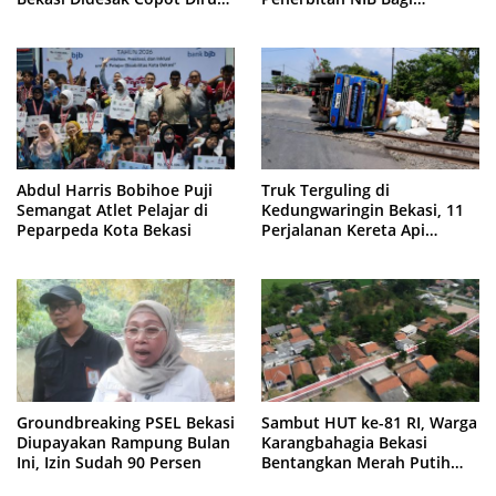
PDAM Tirta Bhagasasi
Pedagang Pasar Cikarang
Abdul Harris Bobihoe Puji
Truk Terguling di
Semangat Atlet Pelajar di
Kedungwaringin Bekasi, 11
Peparpeda Kota Bekasi
Perjalanan Kereta Api
Sempat Tertahan
Groundbreaking PSEL Bekasi
Sambut HUT ke-81 RI, Warga
Diupayakan Rampung Bulan
Karangbahagia Bekasi
Ini, Izin Sudah 90 Persen
Bentangkan Merah Putih
500 Meter