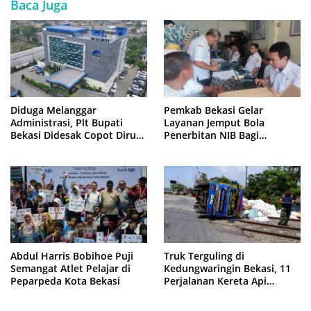
Baca Juga
Diduga Melanggar
Pemkab Bekasi Gelar
Administrasi, Plt Bupati
Layanan Jemput Bola
Bekasi Didesak Copot Dirum
Penerbitan NIB Bagi
PDAM Tirta Bhagasasi
Pedagang Pasar Cikarang
Abdul Harris Bobihoe Puji
Truk Terguling di
Semangat Atlet Pelajar di
Kedungwaringin Bekasi, 11
Peparpeda Kota Bekasi
Perjalanan Kereta Api
Sempat Tertahan