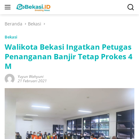
Langsung
ke
konten
Beranda
Bekasi
Bekasi
Walikota Bekasi Ingatkan Petugas
Penanganan Banjir Tetap Prokes 4
M
Yuyun Wahyuni
21 Februari 2021