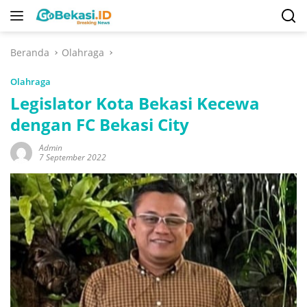
Langsung
ke
konten
Beranda
Olahraga
Olahraga
Legislator Kota Bekasi Kecewa
dengan FC Bekasi City
Admin
7 September 2022