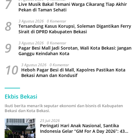
7
Live Musik Bakal Temani Warga Cikarang Tiap Akhir
Pekan di Taman Sehati
8
3 Agustus 2026
0 Komentar
Tersandung Kasus Korupsi, Soleman Digantikan Ferry
Sirait di DPRD Kabupaten Bekasi
9
3 Agustus 2026
0 Komentar
Pagar Besi Mall Jadi Sorotan, Wali Kota Bekasi: Jangan
Ganggu Keindahan Kota
10
3 Agustus 2026
0 Komentar
Heboh Pagar Besi di Mall, Kapolres Pastikan Kota
Bekasi Aman dan Kondusif
Ekbis Bekasi
Ikuti berita menarik seputar ekonomi dan bisnis di Kabupaten
Bekasi dan Kota Bekasi.
25 Juli 2026
Peringati Hari Anak Nasional, Santika
Indonesia Gelar “GM For A Day 2026”: 43
Anak Pimpin Operasional Hotel