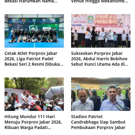
Bekasi Harumkan Nama
Venue Hingga Mekanisme
Jawa Barat
Laga Dimatangkan
Cetak Atlet Porprov Jabar
Sukseskan Porprov Jabar
2026, Liga Patriot Padel
2026, Abdul Harris Bobihoe
Bekasi Seri 2 Resmi Dibuka
Sebut Kunci Utama Ada di
Tri Adhianto
Tangan Warga
Hitung Mundur 111 Hari
Stadion Patriot
Menuju Porprov Jabar 2026,
Candrabhaga Siap Sambut
Ribuan Warga Padati
Pembukaan Porprov Jabar
‘Funday Morning’ di Plaza