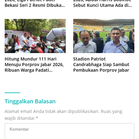
Bekasi Seri 2 Resmi Dibuka
Sebut Kunci Utama Ada di
Tri Adhianto
Tangan Warga
Hitung Mundur 111 Hari
Stadion Patriot
Menuju Porprov Jabar 2026,
Candrabhaga Siap Sambut
Ribuan Warga Padati
Pembukaan Porprov Jabar
‘Funday Morning’ di Plaza
Pemkot Bekasi
Tinggalkan Balasan
Alamat email Anda tidak akan dipublikasikan.
Ruas yang
wajib ditandai
*