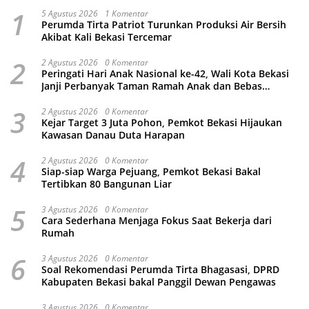
1
5 Agustus 2026
1 Komentar
Perumda Tirta Patriot Turunkan Produksi Air Bersih
Akibat Kali Bekasi Tercemar
2
2 Agustus 2026
0 Komentar
Peringati Hari Anak Nasional ke-42, Wali Kota Bekasi
Janji Perbanyak Taman Ramah Anak dan Bebas
Perundungan
3
2 Agustus 2026
0 Komentar
Kejar Target 3 Juta Pohon, Pemkot Bekasi Hijaukan
Kawasan Danau Duta Harapan
4
2 Agustus 2026
0 Komentar
Siap-siap Warga Pejuang, Pemkot Bekasi Bakal
Tertibkan 80 Bangunan Liar
5
3 Agustus 2026
0 Komentar
Cara Sederhana Menjaga Fokus Saat Bekerja dari
Rumah
6
3 Agustus 2026
0 Komentar
Soal Rekomendasi Perumda Tirta Bhagasasi, DPRD
Kabupaten Bekasi bakal Panggil Dewan Pengawas
3 Agustus 2026
0 Komentar