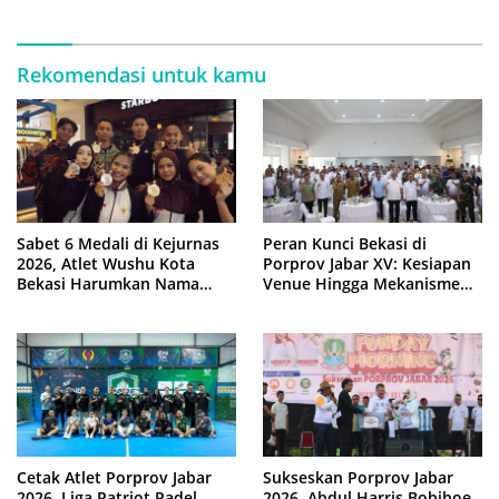
Pemkot Bekasi
Rekomendasi untuk kamu
Sabet 6 Medali di Kejurnas
Peran Kunci Bekasi di
2026, Atlet Wushu Kota
Porprov Jabar XV: Kesiapan
Bekasi Harumkan Nama
Venue Hingga Mekanisme
Jawa Barat
Laga Dimatangkan
Cetak Atlet Porprov Jabar
Sukseskan Porprov Jabar
2026, Liga Patriot Padel
2026, Abdul Harris Bobihoe