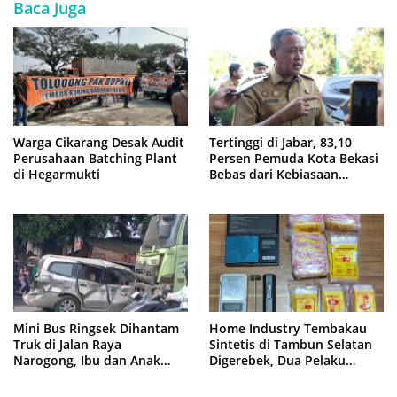
Baca Juga
Warga Cikarang Desak Audit
Tertinggi di Jabar, 83,10
Perusahaan Batching Plant
Persen Pemuda Kota Bekasi
di Hegarmukti
Bebas dari Kebiasaan
Merokok
Mini Bus Ringsek Dihantam
Home Industry Tembakau
Truk di Jalan Raya
Sintetis di Tambun Selatan
Narogong, Ibu dan Anak
Digerebek, Dua Pelaku
Dievakuasi ke Rumah Sakit
Diringkus Polisi