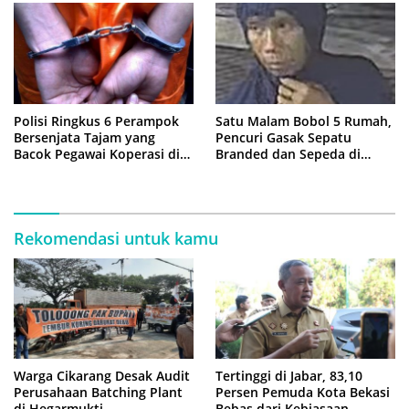
Polisi Ringkus 6 Perampok
Satu Malam Bobol 5 Rumah,
Bersenjata Tajam yang
Pencuri Gasak Sepatu
Bacok Pegawai Koperasi di
Branded dan Sepeda di
Cibitung
Cluster Jatisampurna
Rekomendasi untuk kamu
Warga Cikarang Desak Audit
Tertinggi di Jabar, 83,10
Perusahaan Batching Plant
Persen Pemuda Kota Bekasi
di Hegarmukti
Bebas dari Kebiasaan