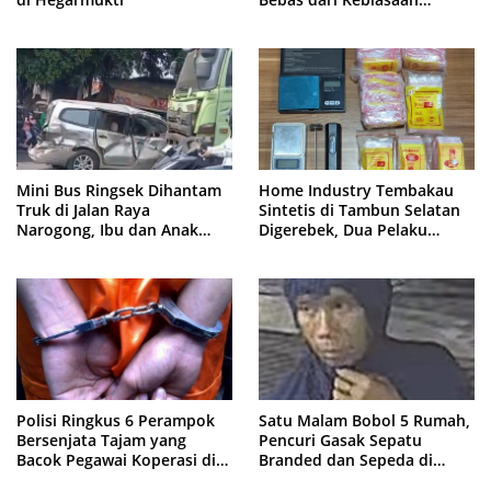
Merokok
Mini Bus Ringsek Dihantam
Home Industry Tembakau
Truk di Jalan Raya
Sintetis di Tambun Selatan
Narogong, Ibu dan Anak
Digerebek, Dua Pelaku
Dievakuasi ke Rumah Sakit
Diringkus Polisi
Polisi Ringkus 6 Perampok
Satu Malam Bobol 5 Rumah,
Bersenjata Tajam yang
Pencuri Gasak Sepatu
Bacok Pegawai Koperasi di
Branded dan Sepeda di
Cibitung
Cluster Jatisampurna