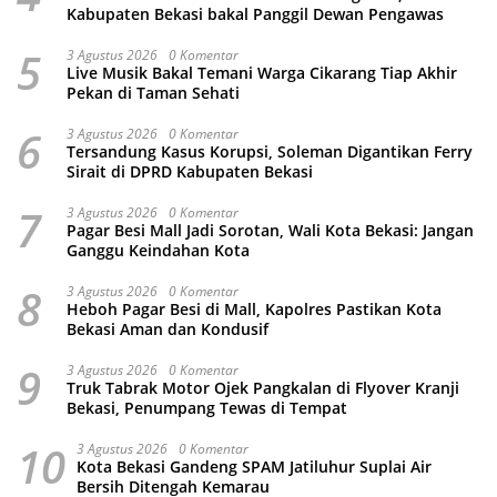
Kabupaten Bekasi bakal Panggil Dewan Pengawas
5
3 Agustus 2026
0 Komentar
Live Musik Bakal Temani Warga Cikarang Tiap Akhir
Pekan di Taman Sehati
6
3 Agustus 2026
0 Komentar
Tersandung Kasus Korupsi, Soleman Digantikan Ferry
Sirait di DPRD Kabupaten Bekasi
7
3 Agustus 2026
0 Komentar
Pagar Besi Mall Jadi Sorotan, Wali Kota Bekasi: Jangan
Ganggu Keindahan Kota
8
3 Agustus 2026
0 Komentar
Heboh Pagar Besi di Mall, Kapolres Pastikan Kota
Bekasi Aman dan Kondusif
9
3 Agustus 2026
0 Komentar
Truk Tabrak Motor Ojek Pangkalan di Flyover Kranji
Bekasi, Penumpang Tewas di Tempat
10
3 Agustus 2026
0 Komentar
Kota Bekasi Gandeng SPAM Jatiluhur Suplai Air
Bersih Ditengah Kemarau