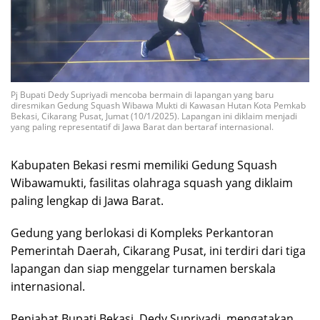
Pj Bupati Dedy Supriyadi mencoba bermain di lapangan yang baru
diresmikan Gedung Squash Wibawa Mukti di Kawasan Hutan Kota Pemkab
Bekasi, Cikarang Pusat, Jumat (10/1/2025). Lapangan ini diklaim menjadi
yang paling representatif di Jawa Barat dan bertaraf internasional.
Kabupaten Bekasi resmi memiliki Gedung Squash
Wibawamukti, fasilitas olahraga squash yang diklaim
paling lengkap di Jawa Barat.
Gedung yang berlokasi di Kompleks Perkantoran
Pemerintah Daerah, Cikarang Pusat, ini terdiri dari tiga
lapangan dan siap menggelar turnamen berskala
internasional.
Penjabat Bupati Bekasi, Dedy Supriyadi, mengatakan