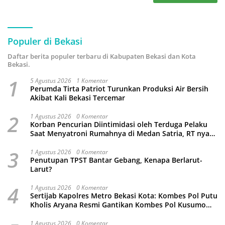
Populer di Bekasi
Daftar berita populer terbaru di Kabupaten Bekasi dan Kota
Bekasi.
1
5 Agustus 2026
1 Komentar
Perumda Tirta Patriot Turunkan Produksi Air Bersih
Akibat Kali Bekasi Tercemar
2
1 Agustus 2026
0 Komentar
Korban Pencurian Diintimidasi oleh Terduga Pelaku
Saat Menyatroni Rumahnya di Medan Satria, RT nya
Malah Ikut-Ikutan!
3
1 Agustus 2026
0 Komentar
Penutupan TPST Bantar Gebang, Kenapa Berlarut-
Larut?
4
1 Agustus 2026
0 Komentar
Sertijab Kapolres Metro Bekasi Kota: Kombes Pol Putu
Kholis Aryana Resmi Gantikan Kombes Pol Kusumo
Wahyu Bintoro
1 Agustus 2026
0 Komentar