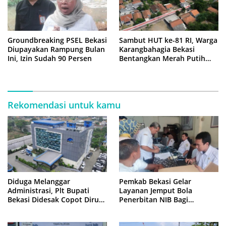
Groundbreaking PSEL Bekasi
Sambut HUT ke-81 RI, Warga
Diupayakan Rampung Bulan
Karangbahagia Bekasi
Ini, Izin Sudah 90 Persen
Bentangkan Merah Putih
500 Meter
Rekomendasi untuk kamu
Diduga Melanggar
Pemkab Bekasi Gelar
Administrasi, Plt Bupati
Layanan Jemput Bola
Bekasi Didesak Copot Dirum
Penerbitan NIB Bagi
PDAM Tirta Bhagasasi
Pedagang Pasar Cikarang