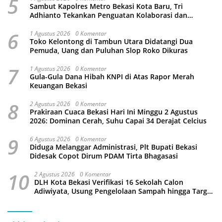
5
Sambut Kapolres Metro Bekasi Kota Baru, Tri
Adhianto Tekankan Penguatan Kolaborasi dan
Kamtibmas
6
1 Agustus 2026
0 Komentar
Toko Kelontong di Tambun Utara Didatangi Dua
Pemuda, Uang dan Puluhan Slop Roko Dikuras
7
1 Agustus 2026
0 Komentar
Gula-Gula Dana Hibah KNPI di Atas Rapor Merah
Keuangan Bekasi
8
2 Agustus 2026
0 Komentar
Prakiraan Cuaca Bekasi Hari Ini Minggu 2 Agustus
2026: Dominan Cerah, Suhu Capai 34 Derajat Celcius
9
6 Agustus 2026
0 Komentar
Diduga Melanggar Administrasi, Plt Bupati Bekasi
Didesak Copot Dirum PDAM Tirta Bhagasasi
10
2 Agustus 2026
0 Komentar
DLH Kota Bekasi Verifikasi 16 Sekolah Calon
Adiwiyata, Usung Pengelolaan Sampah hingga Target
3 Juta Pohon