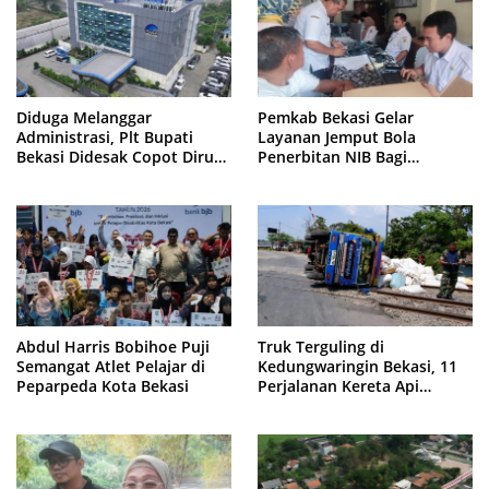
Diduga Melanggar
Pemkab Bekasi Gelar
Administrasi, Plt Bupati
Layanan Jemput Bola
Bekasi Didesak Copot Dirum
Penerbitan NIB Bagi
PDAM Tirta Bhagasasi
Pedagang Pasar Cikarang
Abdul Harris Bobihoe Puji
Truk Terguling di
Semangat Atlet Pelajar di
Kedungwaringin Bekasi, 11
Peparpeda Kota Bekasi
Perjalanan Kereta Api
Sempat Tertahan