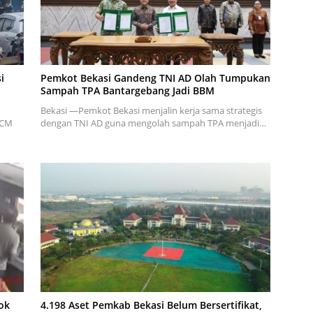
i
Pemkot Bekasi Gandeng TNI AD Olah Tumpukan
Sampah TPA Bantargebang Jadi BBM
Bekasi —Pemkot Bekasi menjalin kerja sama strategis
KCM
dengan TNI AD guna mengolah sampah TPA menjadi…
ok
4.198 Aset Pemkab Bekasi Belum Bersertifikat,