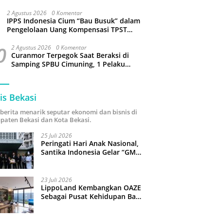
Sejumlah Wilayah Bekasi Terganggu
2 Agustus 2026
0 Komentar
IPPS Indonesia Cium “Bau Busuk” dalam
Pengelolaan Uang Kompensasi TPST
Bantargebang
0
2 Agustus 2026
0 Komentar
Curanmor Terpegok Saat Beraksi di
Samping SPBU Cimuning, 1 Pelaku
Ditangkap
is Bekasi
i berita menarik seputar ekonomi dan bisnis di
paten Bekasi dan Kota Bekasi.
25 Juli 2026
Peringati Hari Anak Nasional,
Santika Indonesia Gelar “GM
For A Day 2026”: 43 Anak
Pimpin Operasional Hotel
23 Juli 2026
LippoLand Kembangkan OAZE
Sebagai Pusat Kehidupan Baru
di Cikarang