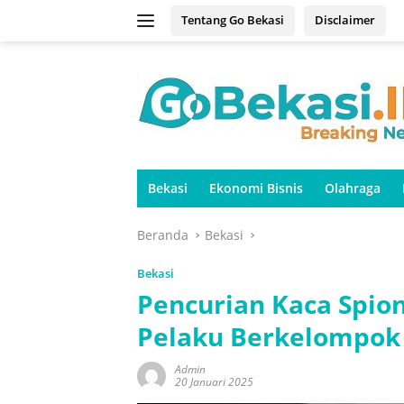
Langsung
Tentang Go Bekasi
Disclaimer
ke
konten
Bekasi
Ekonomi Bisnis
Olahraga
Beranda
Bekasi
Bekasi
Pencurian Kaca Spio
Pelaku Berkelompok
Admin
20 Januari 2025