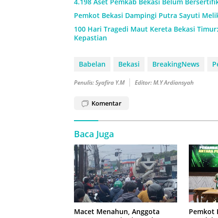
4.198 Aset Pemkab Bekasi Belum Bersertif
Pemkot Bekasi Dampingi Putra Sayuti Meli
100 Hari Tragedi Maut Kereta Bekasi Timur
Kepastian
Babelan
Bekasi
BreakingNews
P
Penulis: Syafira Y.M
Editor: M.Y Ardiansyah
Komentar
Baca Juga
Macet Menahun, Anggota
Pemkot 