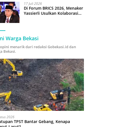
17 Juli 2026
Di Forum BRICS 2026, Menaker
Yassierli Usulkan Kolaborasi
“Future Skills Forecasting”
demi Hadapi Era Ekonomi
Hijau
ni Warga Bekasi
i opini menarik dari redaksi Gobekasi.id dan
a Bekasi.
stus 2026
utupan TPST Bantar Gebang, Kenapa
arut-Larut?