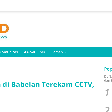
Komunitas
# Go-Kuliner
Laman
Pop
Daft
dan 
n di Babelan Terekam CCTV,
1
2