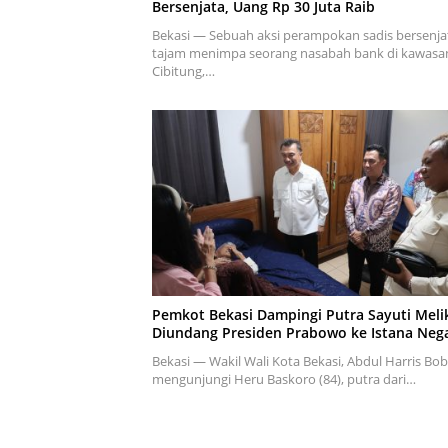
Bersenjata, Uang Rp 30 Juta Raib
Bekasi — Sebuah aksi perampokan sadis bersenja
tajam menimpa seorang nasabah bank di kawasa
Cibitung,…
Pemkot Bekasi Dampingi Putra Sayuti Meli
Diundang Presiden Prabowo ke Istana Neg
Bekasi — Wakil Wali Kota Bekasi, Abdul Harris Bob
mengunjungi Heru Baskoro (84), putra dari…