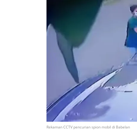
Rekaman CCTV pencurian spion mobil di Babelan