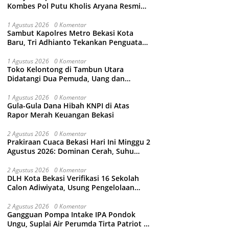
Kombes Pol Putu Kholis Aryana Resmi
Gantikan Kombes Pol Kusumo Wahyu
Bintoro
1 Agustus 2026
0 Komentar
Sambut Kapolres Metro Bekasi Kota
Baru, Tri Adhianto Tekankan Penguatan
Kolaborasi dan Kamtibmas
1 Agustus 2026
0 Komentar
Toko Kelontong di Tambun Utara
Didatangi Dua Pemuda, Uang dan
Puluhan Slop Roko Dikuras
1 Agustus 2026
0 Komentar
Gula-Gula Dana Hibah KNPI di Atas
Rapor Merah Keuangan Bekasi
2 Agustus 2026
0 Komentar
Prakiraan Cuaca Bekasi Hari Ini Minggu 2
Agustus 2026: Dominan Cerah, Suhu
Capai 34 Derajat Celcius
2 Agustus 2026
0 Komentar
DLH Kota Bekasi Verifikasi 16 Sekolah
Calon Adiwiyata, Usung Pengelolaan
Sampah hingga Target 3 Juta Pohon
2 Agustus 2026
0 Komentar
Gangguan Pompa Intake IPA Pondok
Ungu, Suplai Air Perumda Tirta Patriot di