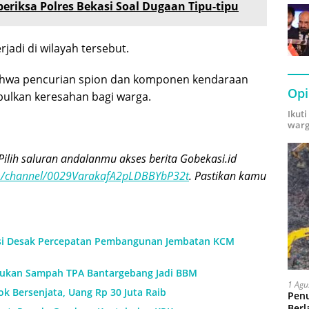
periksa Polres Bekasi Soal Dugaan Tipu-tipu
rjadi di wilayah tersebut.
hwa pencurian spion dan komponen kendaraan
Opi
mbulkan keresahan bagi warga.
Ikut
warg
Pilih saluran andalanmu akses berita Gobekasi.id
om/channel/0029VarakafA2pLDBBYbP32t
. Pastikan kamu
si Desak Percepatan Pembangunan Jembatan KCM
ukan Sampah TPA Bantargebang Jadi BBM
1 Agu
k Bersenjata, Uang Rp 30 Juta Raib
Pen
Berl