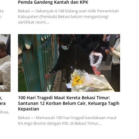
Pemda Gandeng Kantah dan KPK
ta
Bekasi — Sebanyak 4.198 bidang aset milik Pemerintah
n
Kabupaten (Pemkab) Bekasi belum mengantongi
sertifikat resmi….
k,
100 Hari Tragedi Maut Kereta Bekasi Timur:
ara
Santunan 12 Korban Belum Cair, Keluarga Tagih
Kepastian
ihoe,
Bekasi — Memasuki 100 hari tragedi kecelakaan maut
KA Argo Bromo dengan KRL di Bekasi Timur,…