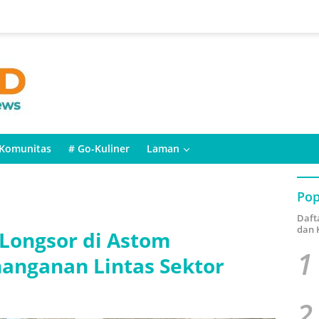
Komunitas
# Go-Kuliner
Laman
Pop
Daft
dan 
 Longsor di Astom
1
nanganan Lintas Sektor
2