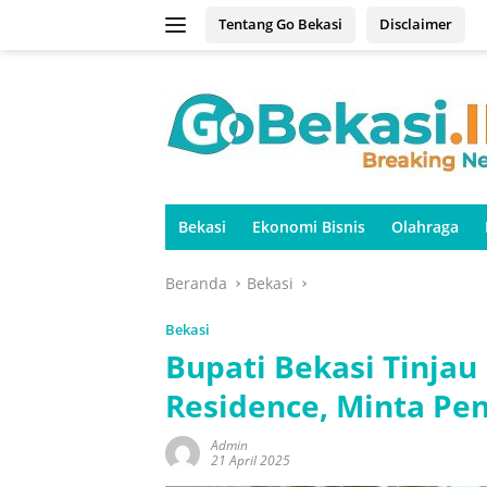
Langsung
Tentang Go Bekasi
Disclaimer
ke
konten
Bekasi
Ekonomi Bisnis
Olahraga
Beranda
Bekasi
Bekasi
Bupati Bekasi Tinjau
Residence, Minta Pe
Admin
21 April 2025