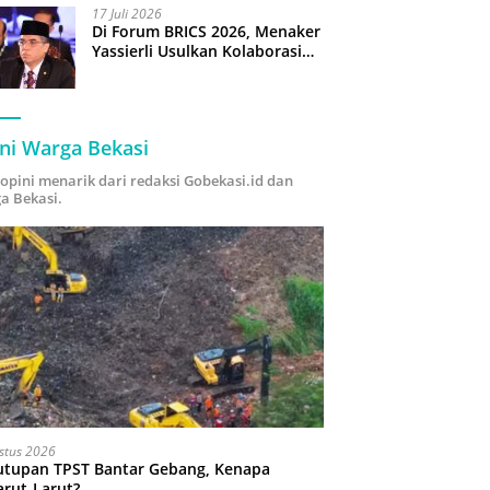
17 Juli 2026
Di Forum BRICS 2026, Menaker
Yassierli Usulkan Kolaborasi
“Future Skills Forecasting”
demi Hadapi Era Ekonomi
Hijau
ni Warga Bekasi
i opini menarik dari redaksi Gobekasi.id dan
a Bekasi.
stus 2026
utupan TPST Bantar Gebang, Kenapa
arut-Larut?