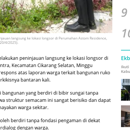
9
1
njauan langsung ke lokasi longsor di Perumahan Astom Residence,
20/4/2025).
Ekb
lakukan peninjauan langsung ke lokasi longsor di
tra, Kecamatan Cikarang Selatan, Minggu
Ikut
Kabu
respons atas laporan warga terkait bangunan ruko
rkikisnya bantaran kali.
bangunan yang berdiri di bibir sungai tanpa
a struktur semacam ini sangat berisiko dan dapat
ayakan warga sekitar.
 boleh berdiri tanpa fondasi pengaman di dekat
berdialog dengan warga.