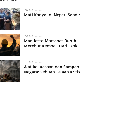
26 Juli 2026
Mati Konyol di Negeri Sendiri
24 Juli 2026
Manifesto Martabat Buruh:
Merebut Kembali Hari Esok
yang Dijual Murah
11 Juli 2026
Alat kekuasaan dan Sampah
Negara: Sebuah Telaah Kritis
atas Turbulensi Penegakkan
Hukum?