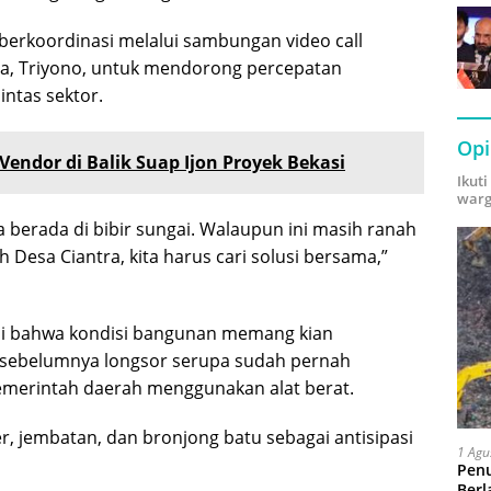
 berkoordinasi melalui sambungan video call
ra, Triyono, untuk mendorong percepatan
ntas sektor.
Opi
Vendor di Balik Suap Ijon Proyek Bekasi
Ikut
warg
ya berada di bibir sungai. Walaupun ini masih ranah
h Desa Ciantra, kita harus cari solusi bersama,”
si bahwa kondisi bangunan memang kian
sebelumnya longsor serupa sudah pernah
emerintah daerah menggunakan alat berat.
, jembatan, dan bronjong batu sebagai antisipasi
1 Agu
Pen
Berl