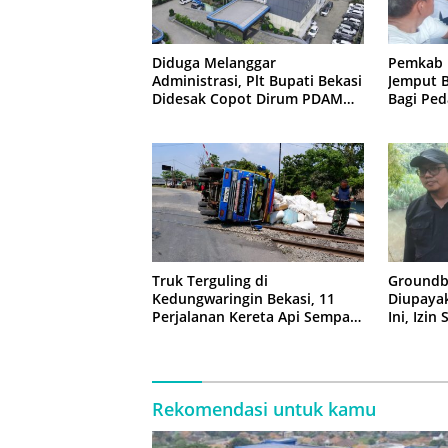
Diduga Melanggar
Pemkab 
Administrasi, Plt Bupati Bekasi
Jemput B
Didesak Copot Dirum PDAM
Bagi Ped
Tirta Bhagasasi
Truk Terguling di
Groundb
Kedungwaringin Bekasi, 11
Diupaya
Perjalanan Kereta Api Sempat
Ini, Izin
Tertahan
Rekomendasi untuk kamu