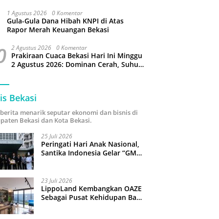
Puluhan Slop Roko Dikuras
1 Agustus 2026
0 Komentar
Gula-Gula Dana Hibah KNPI di Atas
Rapor Merah Keuangan Bekasi
0
2 Agustus 2026
0 Komentar
Prakiraan Cuaca Bekasi Hari Ini Minggu
2 Agustus 2026: Dominan Cerah, Suhu
Capai 34 Derajat Celcius
is Bekasi
i berita menarik seputar ekonomi dan bisnis di
paten Bekasi dan Kota Bekasi.
25 Juli 2026
Peringati Hari Anak Nasional,
Santika Indonesia Gelar “GM
For A Day 2026”: 43 Anak
Pimpin Operasional Hotel
23 Juli 2026
LippoLand Kembangkan OAZE
Sebagai Pusat Kehidupan Baru
di Cikarang