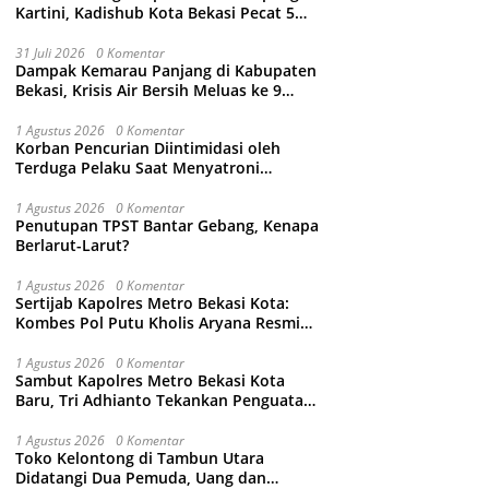
Kartini, Kadishub Kota Bekasi Pecat 5
Oknum Petugas
31 Juli 2026
0 Komentar
Dampak Kemarau Panjang di Kabupaten
Bekasi, Krisis Air Bersih Meluas ke 9
Kecamatan
1 Agustus 2026
0 Komentar
Korban Pencurian Diintimidasi oleh
Terduga Pelaku Saat Menyatroni
Rumahnya di Medan Satria, RT nya
Malah Ikut-Ikutan!
1 Agustus 2026
0 Komentar
Penutupan TPST Bantar Gebang, Kenapa
Berlarut-Larut?
1 Agustus 2026
0 Komentar
Sertijab Kapolres Metro Bekasi Kota:
Kombes Pol Putu Kholis Aryana Resmi
Gantikan Kombes Pol Kusumo Wahyu
Bintoro
1 Agustus 2026
0 Komentar
Sambut Kapolres Metro Bekasi Kota
Baru, Tri Adhianto Tekankan Penguatan
Kolaborasi dan Kamtibmas
1 Agustus 2026
0 Komentar
Toko Kelontong di Tambun Utara
Didatangi Dua Pemuda, Uang dan