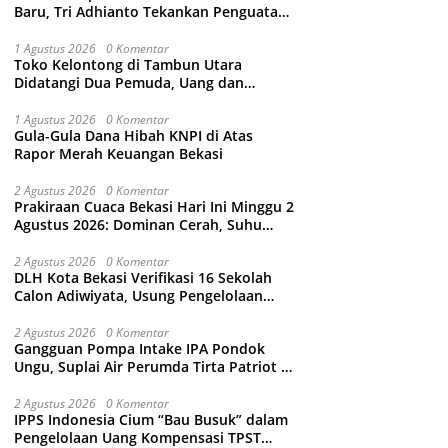
Baru, Tri Adhianto Tekankan Penguatan
Kolaborasi dan Kamtibmas
1 Agustus 2026
0 Komentar
Toko Kelontong di Tambun Utara
Didatangi Dua Pemuda, Uang dan
Puluhan Slop Roko Dikuras
1 Agustus 2026
0 Komentar
Gula-Gula Dana Hibah KNPI di Atas
Rapor Merah Keuangan Bekasi
2 Agustus 2026
0 Komentar
Prakiraan Cuaca Bekasi Hari Ini Minggu 2
Agustus 2026: Dominan Cerah, Suhu
Capai 34 Derajat Celcius
2 Agustus 2026
0 Komentar
DLH Kota Bekasi Verifikasi 16 Sekolah
Calon Adiwiyata, Usung Pengelolaan
Sampah hingga Target 3 Juta Pohon
2 Agustus 2026
0 Komentar
Gangguan Pompa Intake IPA Pondok
Ungu, Suplai Air Perumda Tirta Patriot di
Sejumlah Wilayah Bekasi Terganggu
2 Agustus 2026
0 Komentar
IPPS Indonesia Cium “Bau Busuk” dalam
Pengelolaan Uang Kompensasi TPST