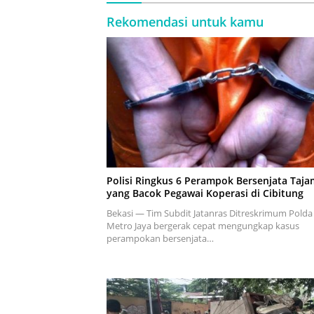
Rekomendasi untuk kamu
Polisi Ringkus 6 Perampok Bersenjata Taja
yang Bacok Pegawai Koperasi di Cibitung
Bekasi — Tim Subdit Jatanras Ditreskrimum Polda
Metro Jaya bergerak cepat mengungkap kasus
perampokan bersenjata…