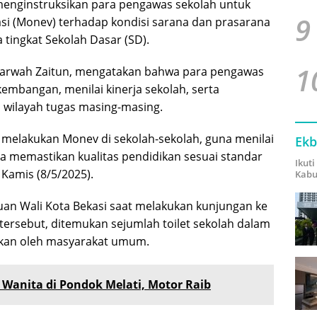
 menginstruksikan para pengawas sekolah untuk
9
si (Monev) terhadap kondisi sarana dan prasarana
 tingkat Sekolah Dasar (SD).
1
 Marwah Zaitun, mengatakan bahwa para pengawas
mbangan, menilai kinerja sekolah, serta
wilayah tugas masing-masing.
melakukan Monev di sekolah-sekolah, guna menilai
Ekb
a memastikan kualitas pendidikan sesuai standar
Ikut
 Kamis (8/5/2025).
Kabu
muan Wali Kota Bekasi saat melakukan kunjungan ke
ersebut, ditemukan sejumlah toilet sekolah dalam
akan oleh masyarakat umum.
 Wanita di Pondok Melati, Motor Raib