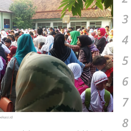
3
4
5
6
7
8
ekasi.id