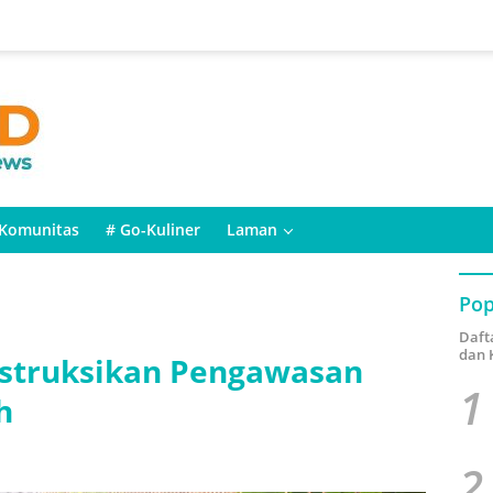
Komunitas
# Go-Kuliner
Laman
Pop
Daft
dan 
Instruksikan Pengawasan
1
h
2