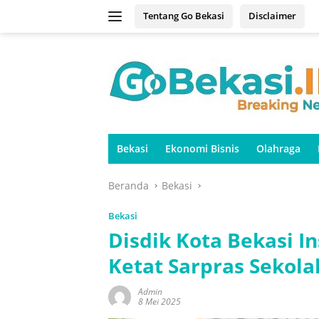
Langsung
Tentang Go Bekasi
Disclaimer
ke
konten
Bekasi
Ekonomi Bisnis
Olahraga
Beranda
Bekasi
Bekasi
Disdik Kota Bekasi 
Ketat Sarpras Sekola
Admin
8 Mei 2025