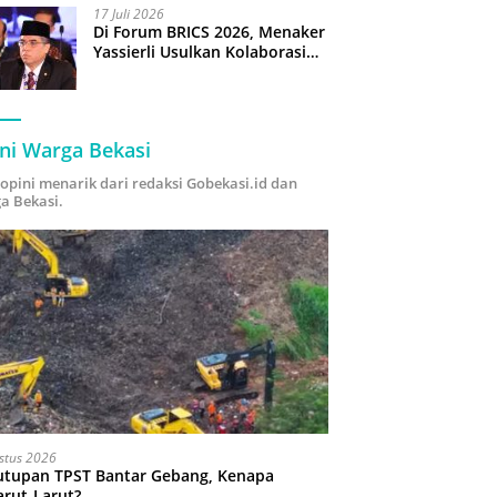
17 Juli 2026
Di Forum BRICS 2026, Menaker
Yassierli Usulkan Kolaborasi
“Future Skills Forecasting”
demi Hadapi Era Ekonomi
Hijau
ni Warga Bekasi
i opini menarik dari redaksi Gobekasi.id dan
a Bekasi.
stus 2026
utupan TPST Bantar Gebang, Kenapa
arut-Larut?