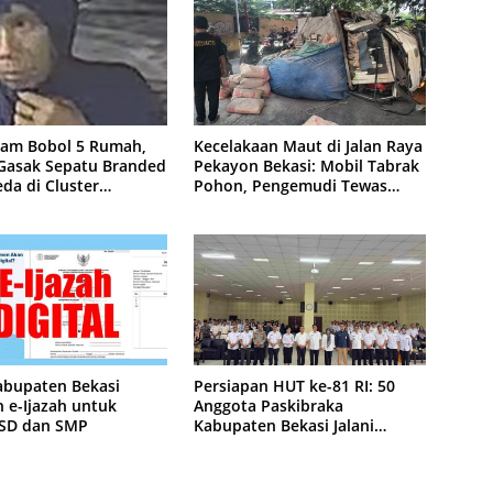
lam Bobol 5 Rumah,
Kecelakaan Maut di Jalan Raya
 Gasak Sepatu Branded
Pekayon Bekasi: Mobil Tabrak
da di Cluster
Pohon, Pengemudi Tewas
purna
Terjepit
abupaten Bekasi
Persiapan HUT ke-81 RI: 50
 e-Ijazah untuk
Anggota Paskibraka
 SD dan SMP
Kabupaten Bekasi Jalani
Latihan Intensif di Cikarang