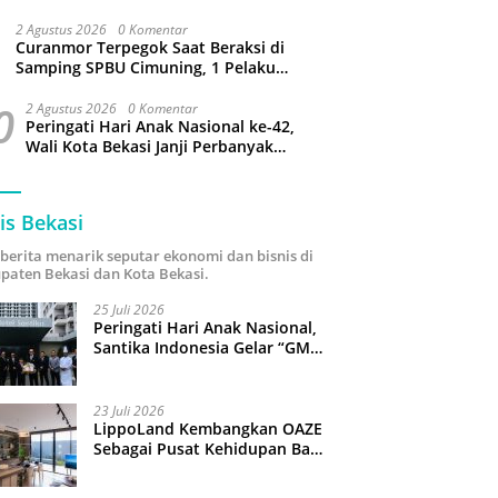
Bantargebang
2 Agustus 2026
0 Komentar
Curanmor Terpegok Saat Beraksi di
Samping SPBU Cimuning, 1 Pelaku
Ditangkap
0
2 Agustus 2026
0 Komentar
Peringati Hari Anak Nasional ke-42,
Wali Kota Bekasi Janji Perbanyak
Taman Ramah Anak dan Bebas
Perundungan
is Bekasi
i berita menarik seputar ekonomi dan bisnis di
paten Bekasi dan Kota Bekasi.
25 Juli 2026
Peringati Hari Anak Nasional,
Santika Indonesia Gelar “GM
For A Day 2026”: 43 Anak
Pimpin Operasional Hotel
23 Juli 2026
LippoLand Kembangkan OAZE
Sebagai Pusat Kehidupan Baru
di Cikarang