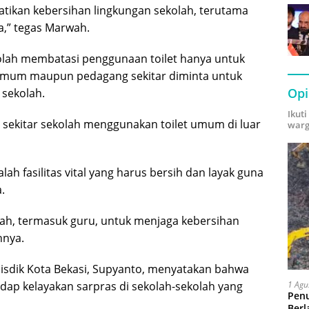
ikan kebersihan lingkungan sekolah, terutama
aga,” tegas Marwah.
olah membatasi penggunaan toilet hanya untuk
 umum maupun pedagang sekitar diminta untuk
Opi
 sekolah.
Ikut
 sekitar sekolah menggunakan toilet umum di luar
warg
ah fasilitas vital yang harus bersih dan layak guna
.
ah, termasuk guru, untuk menjaga kebersihan
hnya.
Disdik Kota Bekasi, Supyanto, menyatakan bahwa
1 Agu
ap kelayakan sarpras di sekolah-sekolah yang
Pen
Berl