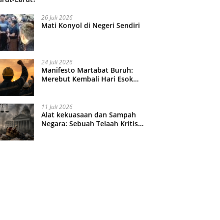
26 Juli 2026
Mati Konyol di Negeri Sendiri
24 Juli 2026
Manifesto Martabat Buruh:
Merebut Kembali Hari Esok
yang Dijual Murah
11 Juli 2026
Alat kekuasaan dan Sampah
Negara: Sebuah Telaah Kritis
atas Turbulensi Penegakkan
Hukum?